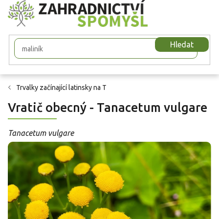
Přejít
na
obsah
Hledat
Trvalky začínající latinsky na T
Vratič obecný - Tanacetum vulgare
Tanacetum vulgare