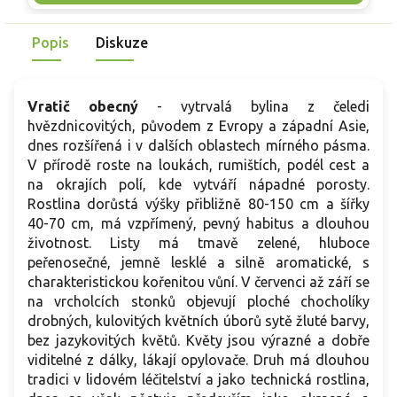
p
záhonů, skalek a štěrkových výsadeb na plně slunných,
d
teplých a dobře propustných stanovištích.
Popis
Diskuze
p
ú
Vratič obecný
- vytrvalá bylina z čeledi
hvězdnicovitých, původem z Evropy a západní Asie,
dnes rozšířená i v dalších oblastech mírného pásma.
V přírodě roste na loukách, rumištích, podél cest a
na okrajích polí, kde vytváří nápadné porosty.
Rostlina dorůstá výšky přibližně 80-150 cm a šířky
40-70 cm, má vzpřímený, pevný habitus a dlouhou
životnost. Listy má tmavě zelené, hluboce
peřenosečné, jemně lesklé a silně aromatické, s
charakteristickou kořenitou vůní. V červenci až září se
na vrcholcích stonků objevují ploché chocholíky
drobných, kulovitých květních úborů sytě žluté barvy,
bez jazykovitých květů. Květy jsou výrazné a dobře
viditelné z dálky, lákají opylovače. Druh má dlouhou
tradici v lidovém léčitelství a jako technická rostlina,