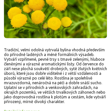
Tradiční, velmi odolná vytrvalá bylina vhodná především
do přírodně laděných a méně formálních výsadeb.
Vytváří vzpřímené, pevné trsy s tmavě zelenými, hluboce
členěnými a výrazně aromatickými listy. Od července do
září nese plochá soukvětí drobných, sytě žlutých květních
úborů, které jsou dobře viditelné i z větší vzdálenosti a
působí výrazně po celé léto. Rostlina je spolehlivě
mrazuvzdorná, nenáročná na péči a dobře snáší sucho.
Uplatní se v přírodních a venkovských zahradách, na
okrajích pozemků, ve větších trvalkových záhonech nebo
jako doprovodná rostlina k plotům a cestám, kde vytváří
přirozený, mírně divoký charakter.