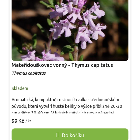
Mateřídouškovec vonný - Thymus capitatus
M
S
Thymus capitatus
T
Skladem
S
Aromatická, kompaktně rostoucí trvalka středomořského
V
původu, která vytváří husté keříky o výšce přibližně 20-30
r
cm a šířce 30-40 cm. V letních měsících nese nápadná,
n
kulovitá květenství složená z drobných růžově fialových
99 Kč
/ ks
k
o
květů, výrazně atraktivních pro včely a další opylovače.
v
Úzké, tmavě zelené listy mají velmi intenzivní kořenitou vůni
Do košíku
š
a uplatňují se i v kuchyni. Rostlina je vhodná do suchých