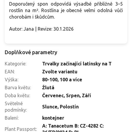
Doporučený spon odpovídá výsadbě přibližně 3–5
rostlin na m². Rostlina je obecně velmi odolná vůči
chorobám i škůdcům.
Autor: Jana | Revize: 30.1.2026
Doplňkové parametry
Kategorie
:
Trvalky začínající latinsky na T
EAN
:
Zvolte variantu
Výška
:
80-100
,
100 a více
Barva květu
:
Žlutá
Doba květu
:
Červenec
,
Srpen
,
Září
Světelné
Slunce
,
Polostín
podmínky
:
Balení
:
kontejner
A: Tanacetum B: CZ-4282 C:
Plant Passport
: