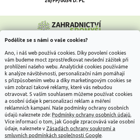
26/FP/0034 D: PL
Z
á
p
a
Podělíte se s námi o vaše cookies?
t
Vše o nákupu
í
Ano, i náš web používá cookies. Díky povolení cookies
vám budeme moct zprostředkovat nevšední zážitek při
prohlížení našeho webu. Analytické cookies používáme
Informace pro Vás
k analýze návštěvnosti, personalizační nám pomáhají
s přizpůsobením webu a díky marketingovým cookies se
Kontakujte nás
vám zobrazí takové reklamy, které vás nebudou
otravovat.
S vaším souhlasem můžeme používat cookies
a osobní údaje k personalizaci reklam a měření
reklamních kampaní. Naše podmínky ochrany osobních
údajů naleznete zde:
Podmínky ochrany osobních údajů.
Více informací o tom, jak Google zpracovává vaše osobní
údaje, naleznete v
Zásadách ochrany soukromí a
smluvních podmínkách společnosti Google
.