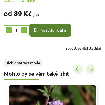
Detailní informace
od
89 Kč
/ ks
Měrná
cena:
−
+
Přidat do košíku
Zeptat se
Hlídat
Sdílet
High-contrast mode
Mohlo by se vám také líbit