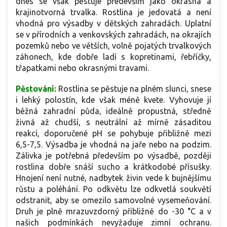
dnes se však pěstuje především jako okrasná a
krajinotvorná trvalka. Rostlina je jedovatá a není
vhodná pro výsadby v dětských zahradách. Uplatní
se v přírodních a venkovských zahradách, na okrajích
pozemků nebo ve větších, volně pojatých trvalkových
záhonech, kde dobře ladí s kopretinami, řebříčky,
třapatkami nebo okrasnými travami.
Pěstování:
Rostlina se pěstuje na plném slunci, snese
i lehký polostín, kde však méně kvete. Vyhovuje jí
běžná zahradní půda, ideálně propustná, středně
živná až chudší, s neutrální až mírně zásaditou
reakcí, doporučené pH se pohybuje přibližně mezi
6,5-7,5. Výsadba je vhodná na jaře nebo na podzim.
Zálivka je potřebná především po výsadbě, později
rostlina dobře snáší sucho a krátkodobé přísušky.
Hnojení není nutné, nadbytek živin vede k bujnějšímu
růstu a poléhání. Po odkvětu lze odkvetlá soukvětí
odstranit, aby se omezilo samovolné vysemeňování.
Druh je plně mrazuvzdorný přibližně do -30 °C a v
našich podmínkách nevyžaduje zimní ochranu.