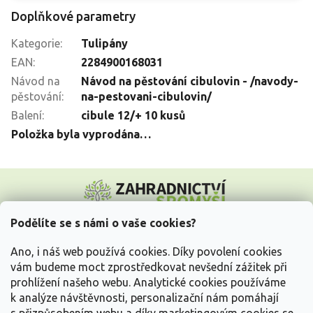
Doplňkové parametry
Kategorie
:
Tulipány
EAN
:
2284900168031
Návod na
Návod na pěstování cibulovin - /navody-
pěstování
:
na-pestovani-cibulovin/
Balení
:
cibule 12/+ 10 kusů
Položka byla vyprodána…
Z
á
p
a
Podělíte se s námi o vaše cookies?
t
Vše o nákupu
í
Ano, i náš web používá cookies. Díky povolení cookies
vám budeme moct zprostředkovat nevšední zážitek při
prohlížení našeho webu. Analytické cookies používáme
Informace pro Vás
k analýze návštěvnosti, personalizační nám pomáhají