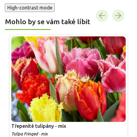
High-contrast mode
Mohlo by se vám také líbit
Třepenité tulipány - mix
D
Tulipa Fringed - mix
T