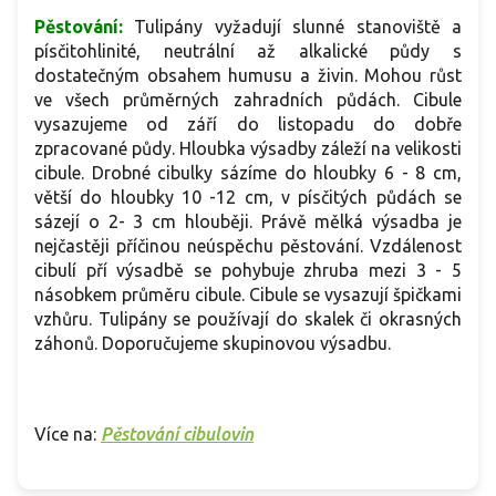
Pěstování:
Tulipány vyžadují slunné stanoviště a
písčitohlinité, neutrální až alkalické půdy s
dostatečným obsahem humusu a živin. Mohou růst
ve všech průměrných zahradních půdách. Cibule
vysazujeme od září do listopadu do dobře
zpracované půdy. Hloubka výsadby záleží na velikosti
cibule. Drobné cibulky sázíme do hloubky 6 - 8 cm,
větší do hloubky 10 -12 cm, v písčitých půdách se
sázejí o 2- 3 cm hlouběji. Právě mělká výsadba je
nejčastěji příčinou neúspěchu pěstování. Vzdálenost
cibulí pří výsadbě se pohybuje zhruba mezi 3 - 5
násobkem průměru cibule. Cibule se vysazují špičkami
vzhůru. Tulipány se používají do skalek či okrasných
záhonů. Doporučujeme skupinovou výsadbu.
Více na:
Pěstování cibulovin