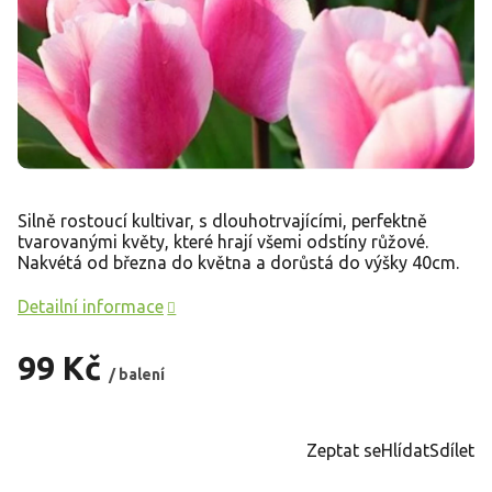
Silně rostoucí kultivar, s dlouhotrvajícími, perfektně
tvarovanými květy, které hrají všemi odstíny růžové.
Nakvétá od března do května a dorůstá do výšky 40cm.
Detailní informace
99 Kč
/ balení
Měrná
cena:
Zeptat se
Hlídat
Sdílet