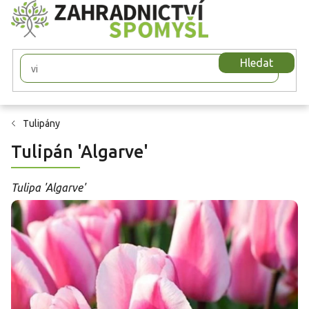
Přejít
na
obsah
Hledat
Tulipány
Tulipán 'Algarve'
Tulipa 'Algarve'