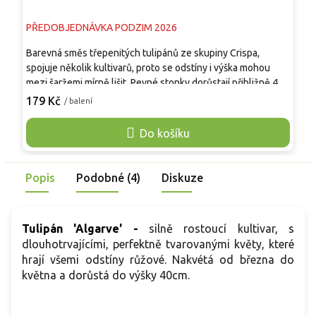
PŘEDOBJEDNÁVKA PODZIM 2026
P
Barevná směs třepenitých tulipánů ze skupiny Crispa,
S
spojuje několik kultivarů, proto se odstíny i výška mohou
p
mezi šaržemi mírně lišit. Pevné stonky dorůstají přibližně 40–
k
60 cm a v dubnu až květnu nesou bílé, žluté, růžové,
č
179 Kč
1
/ balení
červené, purpurové i vícebarevné květy s jemně pilovitým
z
lemem připomínajícím jinovatku. Směs vynikne v jarních
j
Do košíku
záhonech, hlubších nádobách i ve skupinách mezi trvalkami.
v
Květy jsou vhodné také k řezu a ve váze působí lehce a
t
výrazně.
Popis
Podobné (4)
Diskuze
Tulipán 'Algarve' -
silně rostoucí kultivar, s
dlouhotrvajícími, perfektně tvarovanými květy, které
hrají všemi odstíny růžové. Nakvétá od března do
května a dorůstá do výšky 40cm.