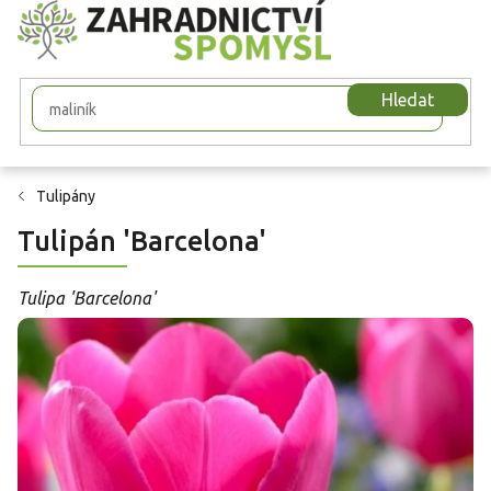
Přejít
na
obsah
Hledat
Tulipány
Tulipán 'Barcelona'
Tulipa 'Barcelona'