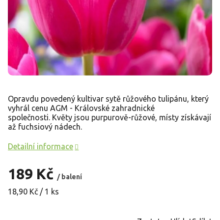
Opravdu povedený kultivar sytě růžového tulipánu, který
vyhrál cenu AGM - Královské zahradnické
společnosti. Květy jsou purpurově-růžové, místy získávají
až fuchsiový nádech.
Detailní informace
189 Kč
/ balení
Měrná
18,90 Kč / 1 ks
cena: