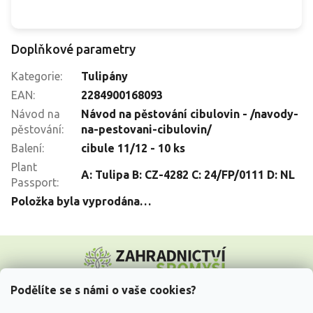
Doplňkové parametry
Kategorie
:
Tulipány
EAN
:
2284900168093
Návod na
Návod na pěstování cibulovin - /navody-
pěstování
:
na-pestovani-cibulovin/
Balení
:
cibule 11/12 - 10 ks
Plant
A: Tulipa B: CZ-4282 C: 24/FP/0111 D: NL
Passport
:
Položka byla vyprodána…
Z
á
p
a
Podělíte se s námi o vaše cookies?
t