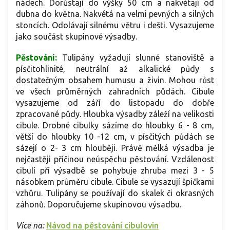
nádech. Dorůstají do výšky 50 cm a nakvétají od
dubna do května. Nakvétá na velmi pevných a silných
stoncích. Odolávají silnému větru i dešti. Vysazujeme
jako součást skupinové výsadby.
Pěstování:
Tulipány vyžadují slunné stanoviště a
písčitohlinité, neutrální až alkalické půdy s
dostatečným obsahem humusu a živin. Mohou růst
ve všech průměrných zahradních půdách. Cibule
vysazujeme od září do listopadu do dobře
zpracované půdy. Hloubka výsadby záleží na velikosti
cibule. Drobné cibulky sázíme do hloubky 6 - 8 cm,
větší do hloubky 10 -12 cm, v písčitých půdách se
sázejí o 2- 3 cm hlouběji. Právě mělká výsadba je
nejčastěji příčinou neúspěchu pěstování. Vzdálenost
cibulí pří výsadbě se pohybuje zhruba mezi 3 - 5
násobkem průměru cibule. Cibule se vysazují špičkami
vzhůru. Tulipány se používají do skalek či okrasných
záhonů. Doporučujeme skupinovou výsadbu.
Více na:
Návod na pěstování cibulovin