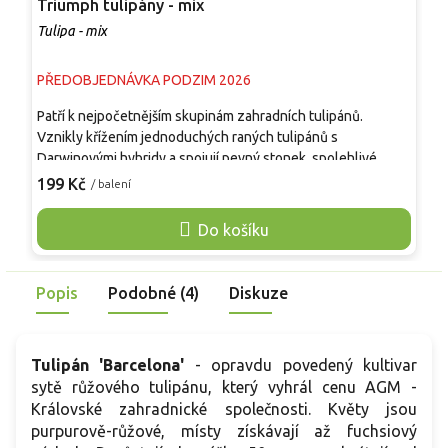
Triumph tulipány - mix
T
Tulipa - mix
T
PŘEDOBJEDNÁVKA PODZIM 2026
P
Patří k nejpočetnějším skupinám zahradních tulipánů.
N
Vznikly křížením jednoduchých raných tulipánů s
4
Darwinovými hybridy a spojují pevný stonek, spolehlivé
p
kvetení a širokou škálu barev. Květy jsou středně velké až
o
199 Kč
2
/ balení
velké, klasicky kalichovité, často s lehce lesklým povrchem.
p
Kvetou obvykle ve druhé polovině dubna. Hodí se do
m
Do košíku
záhonů, nádob, městské zeleně i k řezu a dobře vyniknou v
p
jednobarevných skupinách i s dalšími jarními cibulovinami.
v
t
Popis
Podobné (4)
Diskuze
Tulipán 'Barcelona'
- opravdu povedený kultivar
sytě růžového tulipánu, který vyhrál cenu AGM -
Královské zahradnické společnosti. Květy jsou
purpurově-růžové, místy získávají až fuchsiový