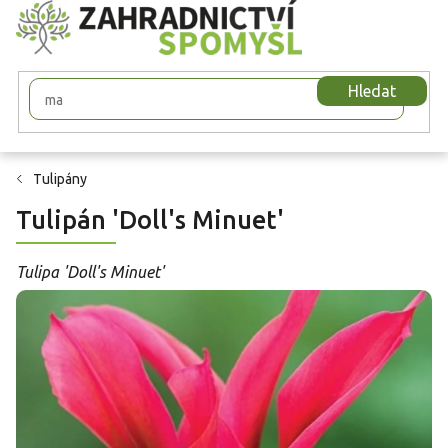
Přejít
na
obsah
Hledat
Tulipány
Tulipán 'Doll's Minuet'
Tulipa 'Doll's Minuet'