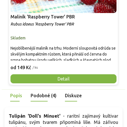
Maliník 'Raspberry Tower' PBR
P
'
Rubus idaeus 'Raspberry Tower' PBR
C
Skladem
S
Nejoblíbenější maliník na trhu. Moderní sloupovitá odrůda se
M
skvělým kompaktním růstem, která přináší od června do
A
srpna bohatou úrodu velkých, sladkých a šťavnatých plodů.
v
Pevné vzpřímené výhony tvoří elegantní habitus bez
j
od 149 Kč
o
/ ks
nutnosti opory, ideální pro nádoby, balkony i malé zahrady.
n
Mrazuvzdornost do −25 °C a spolehlivá vitalita z něj dělají
V
Detail
skvělou volbu pro každého pěstitele.
Popis
Podobné (4)
Diskuze
Tulipán 'Doll's Minuet'
- raritní zajímavý kultivar
tulipánu, svým tvarem připomíná lilie. Má zářivou