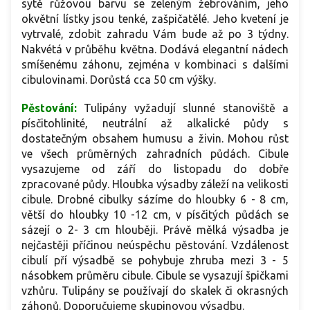
sytě růžovou barvu
se zeleným žebrováním
, jeho
okvětní lístky jsou tenké, zašpičatělé. Jeho kvetení je
vytrvalé, zdobit zahradu Vám bude až po 3 týdny.
Nakvétá v průběhu května. D
odává elegantní nádech
smíšenému záhonu, zejména v kombinaci s dalšími
cibulovinami. Dorůstá cca 50 cm výšky.
Pěstování:
Tulipány vyžadují slunné stanoviště a
písčitohlinité, neutrální až alkalické půdy s
dostatečným obsahem humusu a živin. Mohou růst
ve všech průměrných zahradních půdách. Cibule
vysazujeme od září do listopadu do dobře
zpracované půdy. Hloubka výsadby záleží na velikosti
cibule. Drobné cibulky sázíme do hloubky 6 - 8 cm,
větší do hloubky 10 -12 cm, v písčitých půdách se
sázejí o 2- 3 cm hlouběji. Právě mělká výsadba je
nejčastěji příčinou neúspěchu pěstování. Vzdálenost
cibulí pří výsadbě se pohybuje zhruba mezi 3 - 5
násobkem průměru cibule. Cibule se vysazují špičkami
vzhůru. Tulipány se používají do skalek či okrasných
záhonů. Doporučujeme skupinovou výsadbu.