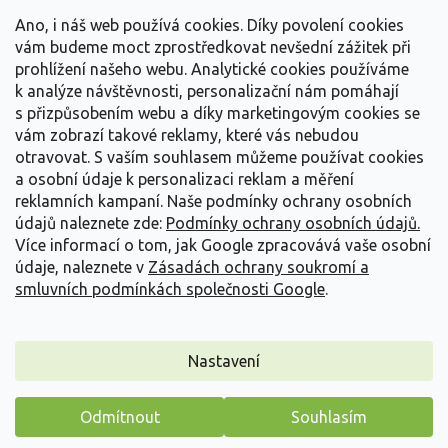
t
Vše o nákupu
í
Ano, i náš web používá cookies. Díky povolení cookies
vám budeme moct zprostředkovat nevšední zážitek při
prohlížení našeho webu. Analytické cookies používáme
Informace pro Vás
k analýze návštěvnosti, personalizační nám pomáhají
s přizpůsobením webu a díky marketingovým cookies se
Kontakujte nás
vám zobrazí takové reklamy, které vás nebudou
otravovat.
S vaším souhlasem můžeme používat cookies
a osobní údaje k personalizaci reklam a měření
reklamních kampaní. Naše podmínky ochrany osobních
údajů naleznete zde:
Podmínky ochrany osobních údajů.
Více informací o tom, jak Google zpracovává vaše osobní
údaje, naleznete v
Zásadách ochrany soukromí a
smluvních podmínkách společnosti Google
.
Vytvořil Shoptet
Nastavení
Copyright 2026
Zahradnictví Spomyšl
. Všechna práva
Odmítnout
Souhlasím
vyhrazena.
Máme pro vás malý dárek