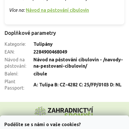
Více na:
Návod na pěstování cibulovin
Doplňkové parametry
Kategorie
:
Tulipány
EAN
:
2284900468049
Návod na
Návod na pěstování cibulovin - /navody-
pěstování
:
na-pestovani-cibulovin/
Balení
:
cibule
Plant
A: Tulipa B: CZ-4282 C: 25/FP/0103 D: NL
Passport
:
Z
á
p
a
Podělíte se s námi o vaše cookies?