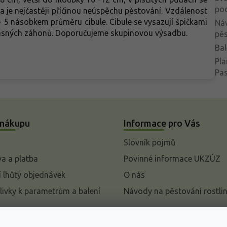
po
a je nejčastěji příčinou neúspěchu pěstování. Vzdálenost
- 5 násobkem průměru cibule. Cibule se vysazují špičkami
Ná
okrasných záhonů. Doporučujeme skupinovou výsadbu.
pěs
Bal
Pla
Pa
 nákupu
Informace pro Vás
Slovník pojmů
a a platba
Povinné informace UKZÚZ
 lhůty objednávek
O nás
livky k parametrům a balení
Návody na pěstování rostli
pení od kupní smlouvy