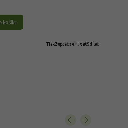
o košíku
Tisk
Zeptat se
Hlídat
Sdílet