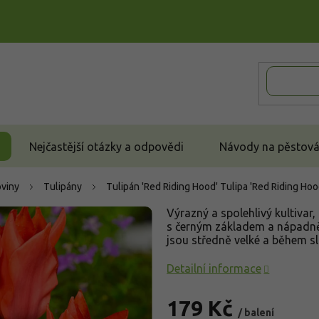
Nejčastější otázky a odpovědi
Návody na pěstován
oviny
Tulipány
Tulipán 'Red Riding Hood'
Tulipa 'Red Riding Hoo
Výrazný a spolehlivý kultivar
s černým základem a nápadně
jsou středně velké a během sl
Detailní informace
179 Kč
/ balení