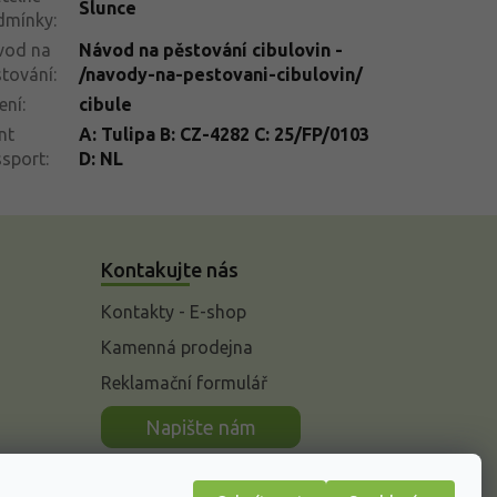
Slunce
dmínky
:
vod na
Návod na pěstování cibulovin -
tování
:
/navody-na-pestovani-cibulovin/
ení
:
cibule
nt
A: Tulipa B: CZ-4282 C: 25/FP/0103
ssport
:
D: NL
Kontakujte nás
Kontakty - E-shop
Kamenná prodejna
Reklamační formulář
n
Napište nám