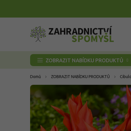
Přejít
na
obsah
ZOBRAZIT NABÍDKU PRODUKTŮ
Domů
ZOBRAZIT NABÍDKU PRODUKTŮ
Cibul