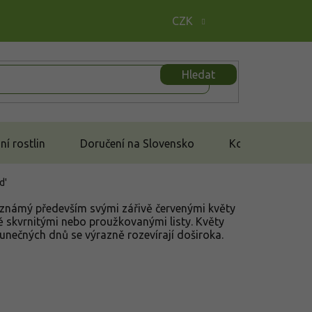
CZK
Hledat
í rostlin
Doručení na Slovensko
Kontakt
d'
, známý především svými zářivě červenými květy
 skvrnitými nebo proužkovanými listy. Květy
unečných dnů se výrazně rozevírají doširoka.