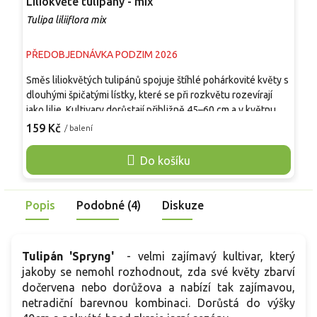
Liliokvěté tulipány - mix
D
Tulipa liliiflora mix
T
PŘEDOBJEDNÁVKA PODZIM 2026
P
Směs liliokvětých tulipánů spojuje štíhlé pohárkovité květy s
S
dlouhými špičatými lístky, které se při rozkvětu rozevírají
p
jako lilie. Kultivary dorůstají přibližně 45–60 cm a v květnu
k
kvetou v odstínech bílé, krémové, žluté, oranžové, růžové,
č
159 Kč
1
/ balení
červené a purpurové. Barevné zastoupení se může mezi
z
baleními lišit. Směs vynikne ve skupinách po 10–15 cibulích,
j
Do košíku
ve větších plochách, nádobách i k řezu. Dobře ladí s narcisy,
v
modřenci a okrasnými česneky. Rostliny nejsou jedlé.
t
Popis
Podobné (4)
Diskuze
Tulipán 'Spryng'
- velmi zajímavý kultivar, který
jakoby se nemohl rozhodnout, zda své květy zbarví
dočervena nebo dorůžova a nabízí tak zajímavou,
netradiční barevnou kombinaci. Dorůstá do výšky