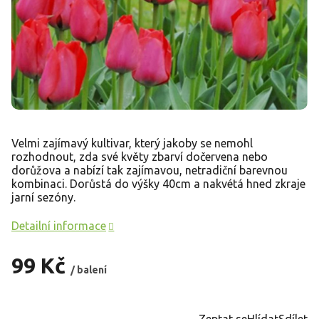
Velmi zajímavý kultivar, který jakoby se nemohl
rozhodnout, zda své květy zbarví dočervena nebo
dorůžova a nabízí tak zajímavou, netradiční barevnou
kombinaci. Dorůstá do výšky 40cm a nakvétá hned zkraje
jarní sezóny.
Detailní informace
99 Kč
/ balení
Měrná
cena:
Zeptat se
Hlídat
Sdílet