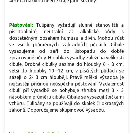
40cm a nakvétá hned zkraje jarní sezóny.
Pěstování:
Tulipány vyžadují slunné stanoviště a
písčitohlinité, neutrální až alkalické půdy s
dostatečným obsahem humusu a živin. Mohou růst
ve všech průměrných zahradních půdách. Cibule
vysazujeme od září do listopadu do dobře
zpracované půdy. Hloubka výsadby záleží na velikosti
cibule. Drobné cibulky sázíme do hloubky 6 - 8 cm,
větší do hloubky 10 -12 cm, v písčitých půdách se
sázejí o 2- 3 cm hlouběji. Právě mělká výsadba je
nejčastěji příčinou neúspěchu pěstování. Vzdálenost
cibulí pří výsadbě se pohybuje zhruba mezi 3 - 5
násobkem průměru cibule. Cibule se vysazují špičkami
vzhůru. Tulipány se používají do skalek či okrasných
záhonů. Doporučujeme skupinovou výsadbu.