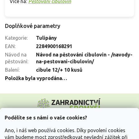
Více na:
Pěstování cibulovin
Doplňkové parametry
Kategorie
:
Tulipány
EAN
:
2284900168291
Návod na
Návod na pěstování cibulovin - /navody-
pěstování
:
na-pestovani-cibulovin/
Balení
:
cibule 12/+ 10 kusů
Položka byla vyprodána…
Z
á
p
a
Podělíte se s námi o vaše cookies?
t
Vše o nákupu
í
Ano, i náš web používá cookies. Díky povolení cookies
vám budeme moct zprostředkovat nevšední zážitek při