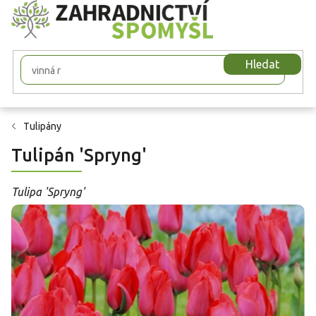
Přejít
na
obsah
Hledat
Tulipány
Tulipán 'Spryng'
Tulipa 'Spryng'