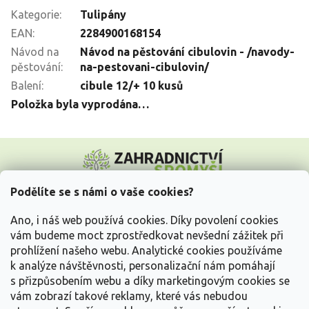
Kategorie
:
Tulipány
EAN
:
2284900168154
Návod na
Návod na pěstování cibulovin - /navody-
pěstování
:
na-pestovani-cibulovin/
Balení
:
cibule 12/+ 10 kusů
Položka byla vyprodána…
Z
á
p
a
Podělíte se s námi o vaše cookies?
t
Vše o nákupu
í
Ano, i náš web používá cookies. Díky povolení cookies
vám budeme moct zprostředkovat nevšední zážitek při
prohlížení našeho webu. Analytické cookies používáme
Informace pro Vás
k analýze návštěvnosti, personalizační nám pomáhají
s přizpůsobením webu a díky marketingovým cookies se
Kontakujte nás
vám zobrazí takové reklamy, které vás nebudou