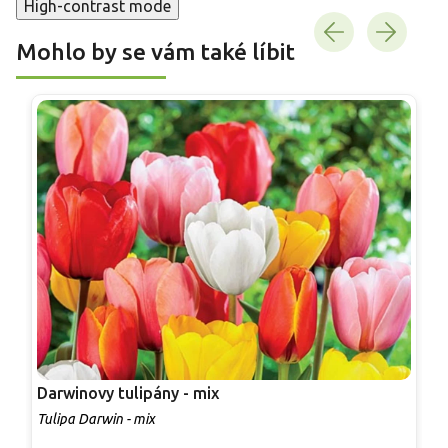
High-contrast mode
Mohlo by se vám také líbit
Darwinovy tulipány - mix
T
Tulipa Darwin - mix
T