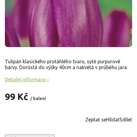
Tulipán klasického protáhlého tvaru, sytě purpurové
barvy. Dorůstá do výšky 40cm a nakvétá v průběhu jara.
Detailní informace
99 Kč
/ balení
Měrná
cena:
Zeptat se
Hlídat
Sdílet