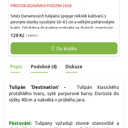
PŘEDOBJEDNÁVKA PODZIM 2026
P
Směs Darwinových tulipánů spojuje několik kultivarů s
B
pevnými stonky vysokými 50–65 cm a velkými pohárovitými
s
květy. Od dubna do května rozkvétá ve žlutých, oranžových,
m
červených, růžových i vícebarevných odstínech, jejichž
6
129 Kč
1
/ balení
zastoupení se může mezi šaržemi lišit. Květy dobře odolávají
č
jarnímu větru a dešti, mají dlouhou výdrž ve váze a jsou
l
Do košíku
vhodné k řezu. Směs vynikne v záhonech, podél cest, mezi
z
trvalkami i v hlubších nádobách. Rostlina není jedlá.
K
v
Popis
Podobné (4)
Diskuze
Tulipán 'Destination' -
Tulipán klasického
protáhlého tvaru, sytě purpurové barvy. Dorůstá do
výšky 40cm a nakvétá v průběhu jara.
Pěstování:
Tulipány vyžadují slunné stanoviště a