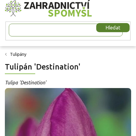
Přejít
na
obsah
Hledat
Tulipány
Tulipán 'Destination'
Tulipa 'Destination'