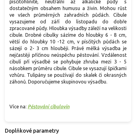
písčitohlinité, neutrální až alkalické půdy s
dostatečným obsahem humusu a živin. Mohou růst
ve všech průměrných zahradních půdách. Cibule
vysazujeme od září do listopadu do dobře
zpracované půdy. Hloubka výsadby záleží na velikosti
cibule. Drobné cibulky sázíme do hloubky 6 - 8 cm,
větší do hloubky 10 -12 cm, v písčitých půdách se
sázejí o 2- 3 cm hlouběji. Právě mělká výsadba je
nejčastěji příčinou neúspěchu pěstování. Vzdálenost
cibulí pří výsadbě se pohybuje zhruba mezi 3 - 5
násobkem průměru cibule. Cibule se vysazují špičkami
vzhůru. Tulipány se používají do skalek či okrasných
záhonů. Doporučujeme skupinovou výsadbu.
Více na:
Pěstování cibulovin
Doplňkové parametry