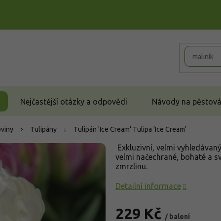
Nejčastější otázky a odpovědi
Návody na pěstován
oviny
Tulipány
Tulipán 'Ice Cream'
Tulipa 'Ice Cream'
Exkluzivní, velmi vyhledávaný 
velmi načechrané, bohaté a s
zmrzlinu.
Detailní informace
229 Kč
/ balení