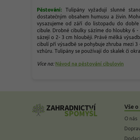
Pěstování:
Tulipány vyžadují slunné stano
dostatečným obsahem humusu a živin. Mohou
vysazujeme od září do listopadu do dobře 
cibule. Drobné cibulky sázíme do hloubky 6 -
sázejí o 2- 3 cm hlouběji. Právě mělká výsadb
cibulí pří výsadbě se pohybuje zhruba mezi 3 
vzhůru. Tulipány se používají do skalek či 
Více na:
Návod na pěstování cibulovin
Z
á
Vše o
p
a
O nás
t
í
Doprav
Dodací