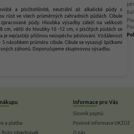
pěs
viště a písčitohlinité, neutrální až alkalické půdy s
Bal
 růst ve všech průměrných zahradních půdách. Cibule
Pla
zpracované půdy. Hloubka výsadby záleží na velikosti
Pa
 8 cm, větší do hloubky 10 -12 cm, v písčitých půdách se
Po
a je nejčastěji příčinou neúspěchu pěstování. Vzdálenost
- 5 násobkem průměru cibule. Cibule se vysazují špičkami
okrasných záhonů. Doporučujeme skupinovou výsadbu.
 nákupu
Informace pro Vás
Slovník pojmů
a a platba
Povinné informace UKZÚZ
 lhůty objednávek
O nás