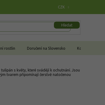
CZK
Hledat
í rostlin
Doručení na Slovensko
Kontakt
tulipán s květy, které svádějí k ochutnání. Jsou
vým tvarem připomínají čerstvě natočenou