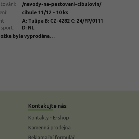
tování
:
/navody-na-pestovani-cibulovin/
ení
:
cibule 11/12 - 10 ks
nt
A: Tulipa B: CZ-4282 C: 24/FP/0111
ssport
:
D: NL
ložka byla vyprodána…
Kontakujte nás
Kontakty - E-shop
Kamenná prodejna
Reklamační formulář