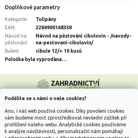
Doplňkové parametry
Kategorie
:
Tulipány
EAN
:
2284900168338
Návod na
Návod na pěstování cibulovin - /navody-
pěstování
:
na-pestovani-cibulovin/
Balení
:
cibule 12/+ 10 kusů
Položka byla vyprodána…
Z
á
p
a
Podělíte se s námi o vaše cookies?
t
Vše o nákupu
í
Ano, i náš web používá cookies. Díky povolení cookies
vám budeme moct zprostředkovat nevšední zážitek při
prohlížení našeho webu. Analytické cookies používáme
Informace pro Vás
k analýze návštěvnosti, personalizační nám pomáhají