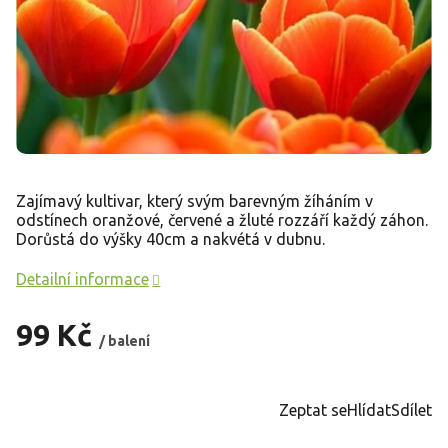
Zajímavý kultivar, který svým barevným žíháním v
odstínech oranžové, červené a žluté rozzáří každý záhon.
Dorůstá do výšky 40cm a nakvétá v dubnu.
Detailní informace
99 Kč
/ balení
Měrná
cena:
Zeptat se
Hlídat
Sdílet