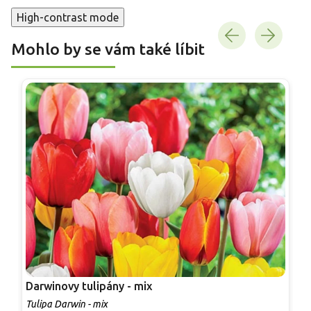
High-contrast mode
Mohlo by se vám také líbit
Darwinovy tulipány - mix
T
Tulipa Darwin - mix
T