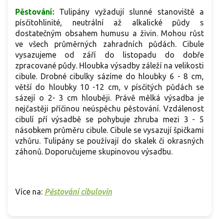
Pěstování:
Tulipány vyžadují slunné stanoviště a
písčitohlinité, neutrální až alkalické půdy s
dostatečným obsahem humusu a živin. Mohou růst
ve všech průměrných zahradních půdách. Cibule
vysazujeme od září do listopadu do dobře
zpracované půdy. Hloubka výsadby záleží na velikosti
cibule. Drobné cibulky sázíme do hloubky 6 - 8 cm,
větší do hloubky 10 -12 cm, v písčitých půdách se
sázejí o 2- 3 cm hlouběji. Právě mělká výsadba je
nejčastěji příčinou neúspěchu pěstování. Vzdálenost
cibulí pří výsadbě se pohybuje zhruba mezi 3 - 5
násobkem průměru cibule. Cibule se vysazují špičkami
vzhůru. Tulipány se používají do skalek či okrasných
záhonů. Doporučujeme skupinovou výsadbu.
Více na:
Pěstování cibulovin