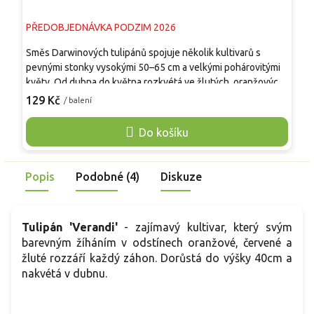
PŘEDOBJEDNÁVKA PODZIM 2026
P
Směs Darwinových tulipánů spojuje několik kultivarů s
B
pevnými stonky vysokými 50–65 cm a velkými pohárovitými
s
květy. Od dubna do května rozkvétá ve žlutých, oranžových,
m
červených, růžových i vícebarevných odstínech, jejichž
6
129 Kč
1
/ balení
zastoupení se může mezi šaržemi lišit. Květy dobře odolávají
č
jarnímu větru a dešti, mají dlouhou výdrž ve váze a jsou
l
Do košíku
vhodné k řezu. Směs vynikne v záhonech, podél cest, mezi
z
trvalkami i v hlubších nádobách. Rostlina není jedlá.
K
v
Popis
Podobné (4)
Diskuze
Tulipán 'Verandi'
- zajímavý kultivar, který svým
barevným žíháním v odstínech oranžové, červené a
žluté rozzáří každý záhon. Dorůstá do výšky 40cm a
nakvétá v dubnu.