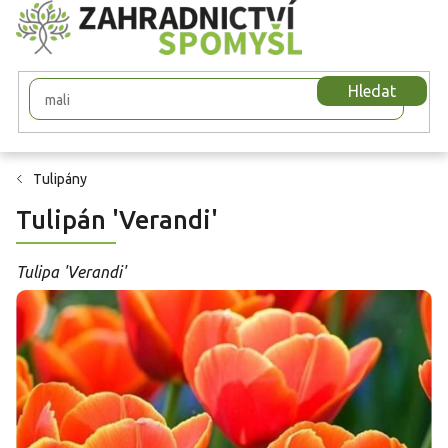
Přejít
na
obsah
Hledat
Tulipány
Tulipán 'Verandi'
Tulipa 'Verandi'