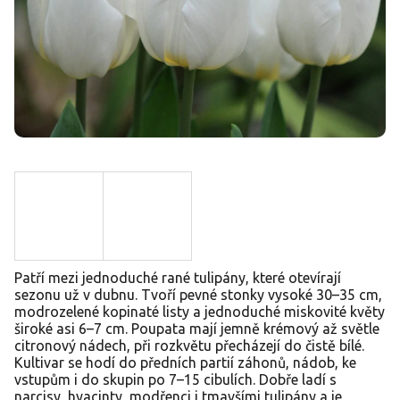
Patří mezi jednoduché rané tulipány, které otevírají
sezonu už v dubnu. Tvoří pevné stonky vysoké 30–35 cm,
modrozelené kopinaté listy a jednoduché miskovité květy
široké asi 6–7 cm. Poupata mají jemně krémový až světle
citronový nádech, při rozkvětu přecházejí do čistě bílé.
Kultivar se hodí do předních partií záhonů, nádob, ke
vstupům i do skupin po 7–15 cibulích. Dobře ladí s
narcisy, hyacinty, modřenci i tmavšími tulipány a je