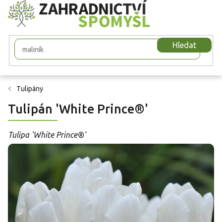
Přejít
na
obsah
Hledat
Tulipány
Tulipán 'White Prince®'
Tulipa 'White Prince®'