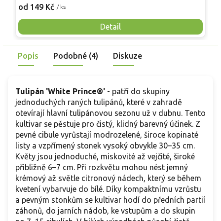
Pevné vzpřímené výhony tvoří elegantní habitus bez
j
od 149 Kč
o
/ ks
nutnosti opory, ideální pro nádoby, balkony i malé zahrady.
n
Mrazuvzdornost do −25 °C a spolehlivá vitalita z něj dělají
V
Detail
skvělou volbu pro každého pěstitele.
Popis
Podobné (4)
Diskuze
Tulipán 'White Prince®'
- patří do skupiny
jednoduchých raných tulipánů, které v zahradě
otevírají hlavní tulipánovou sezonu už v dubnu. Tento
kultivar se pěstuje pro čistý, klidný barevný účinek. Z
pevné cibule vyrůstají modrozelené, široce kopinaté
listy a vzpřímený stonek vysoký obvykle 30–35 cm.
Květy jsou jednoduché, miskovité až vejčité, široké
přibližně 6–7 cm. Při rozkvětu mohou nést jemný
krémový až světle citronový nádech, který se během
kvetení vybarvuje do bílé. Díky kompaktnímu vzrůstu
a pevným stonkům se kultivar hodí do předních partií
záhonů, do jarních nádob, ke vstupům a do skupin