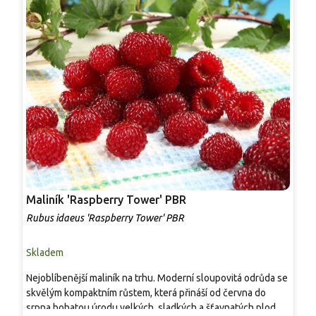
Maliník 'Raspberry Tower' PBR
P
'
Rubus idaeus 'Raspberry Tower' PBR
C
Skladem
S
Nejoblíbenější maliník na trhu. Moderní sloupovitá odrůda se
M
skvělým kompaktním růstem, která přináší od června do
A
srpna bohatou úrodu velkých, sladkých a šťavnatých plodů.
v