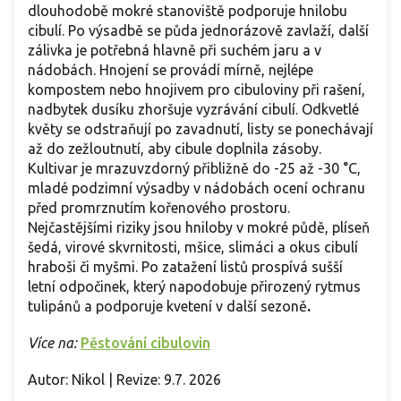
dlouhodobě mokré stanoviště podporuje hnilobu
cibulí. Po výsadbě se půda jednorázově zavlaží, další
zálivka je potřebná hlavně při suchém jaru a v
nádobách. Hnojení se provádí mírně, nejlépe
kompostem nebo hnojivem pro cibuloviny při rašení,
nadbytek dusíku zhoršuje vyzrávání cibulí. Odkvetlé
květy se odstraňují po zavadnutí, listy se ponechávají
až do zežloutnutí, aby cibule doplnila zásoby.
Kultivar je mrazuvzdorný přibližně do -25 až -30 °C,
mladé podzimní výsadby v nádobách ocení ochranu
před promrznutím kořenového prostoru.
Nejčastějšími riziky jsou hniloby v mokré půdě, plíseň
šedá, virové skvrnitosti, mšice, slimáci a okus cibulí
hraboši či myšmi. Po zatažení listů prospívá sušší
letní odpočinek, který napodobuje přirozený rytmus
tulipánů a podporuje kvetení v další sezoně
.
Více na:
Pěstování cibulovin
Autor: Nikol | Revize: 9.7. 2026