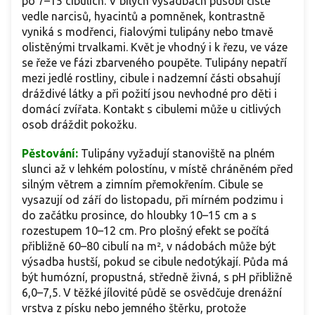
po 7–15 cibulích. V bílých výsadbách působí čistě
vedle narcisů, hyacintů a pomněnek, kontrastně
vyniká s modřenci, fialovými tulipány nebo tmavě
olistěnými trvalkami. Květ je vhodný i k řezu, ve váze
se řeže ve fázi zbarveného poupěte. Tulipány nepatří
mezi jedlé rostliny, cibule i nadzemní části obsahují
dráždivé látky a při požití jsou nevhodné pro děti i
domácí zvířata. Kontakt s cibulemi může u citlivých
osob dráždit pokožku.
Pěstování:
Tulipány vyžadují stanoviště na plném
slunci až v lehkém polostínu, v místě chráněném před
silným větrem a zimním přemokřením. Cibule se
vysazují od září do listopadu, při mírném podzimu i
do začátku prosince, do hloubky 10–15 cm a s
rozestupem 10–12 cm. Pro plošný efekt se počítá
přibližně 60–80 cibulí na m², v nádobách může být
výsadba hustší, pokud se cibule nedotýkají. Půda má
být humózní, propustná, středně živná, s pH přibližně
6,0–7,5. V těžké jílovité půdě se osvědčuje drenážní
vrstva z písku nebo jemného štěrku, protože