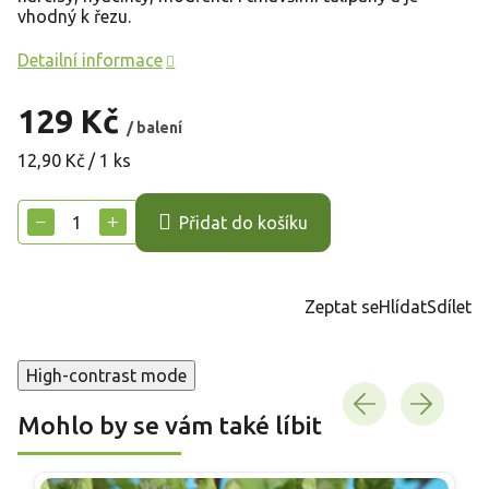
vhodný k řezu.
Detailní informace
129 Kč
/ balení
Měrná
12,90 Kč / 1 ks
cena:
−
+
Přidat do košíku
Zeptat se
Hlídat
Sdílet
High-contrast mode
Mohlo by se vám také líbit