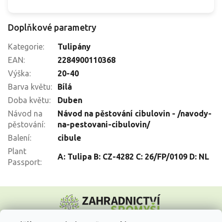
Doplňkové parametry
Kategorie
:
Tulipány
EAN
:
2284900110368
Výška
:
20-40
Barva květu
:
Bílá
Doba květu
:
Duben
Návod na
Návod na pěstování cibulovin - /navody-
pěstování
:
na-pestovani-cibulovin/
Balení
:
cibule
Plant
A: Tulipa B: CZ-4282 C: 26/FP/0109 D: NL
Passport
:
Z
á
p