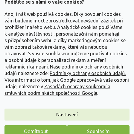
a
Podělíte se s námi o vaše cookies?
t
Vše o nákupu
í
Ano, i náš web používá cookies. Díky povolení cookies
vám budeme moct zprostředkovat nevšední zážitek při
prohlížení našeho webu. Analytické cookies používáme
Informace pro Vás
k analýze návštěvnosti, personalizační nám pomáhají
s přizpůsobením webu a díky marketingovým cookies se
Kontakujte nás
vám zobrazí takové reklamy, které vás nebudou
otravovat.
S vaším souhlasem můžeme používat cookies
a osobní údaje k personalizaci reklam a měření
reklamních kampaní. Naše podmínky ochrany osobních
údajů naleznete zde:
Podmínky ochrany osobních údajů.
Více informací o tom, jak Google zpracovává vaše osobní
údaje, naleznete v
Zásadách ochrany soukromí a
smluvních podmínkách společnosti Google
.
Vytvořil Shoptet
Nastavení
Copyright 2026
Zahradnictví Spomyšl
. Všechna práva
Odmítnout
Souhlasím