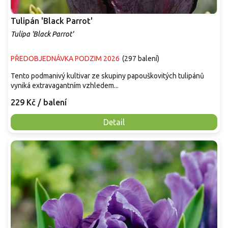
Tulipán 'Black Parrot'
Tulipa 'Black Parrot'
PŘEDOBJEDNÁVKA PODZIM 2026
(
297 balení
)
Tento podmanivý kultivar ze skupiny papouškovitých tulipánů
vyniká extravagantním vzhledem...
229 Kč
/ balení
Detail