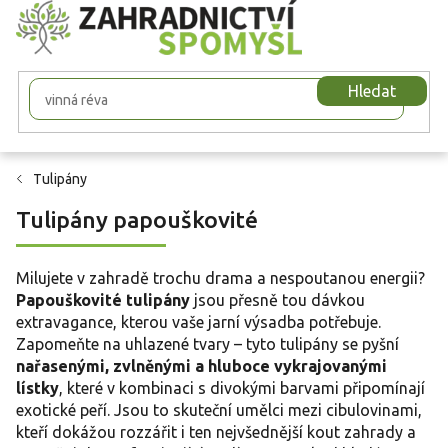
Přejít
na
obsah
Hledat
Tulipány
Tulipány papouškovité
Milujete v zahradě trochu drama a nespoutanou energii?
Papouškovité tulipány
jsou přesně tou dávkou
extravagance, kterou vaše jarní výsadba potřebuje.
Zapomeňte na uhlazené tvary – tyto tulipány se pyšní
nařasenými, zvlněnými a hluboce vykrajovanými
lístky
, které v kombinaci s divokými barvami připomínají
exotické peří. Jsou to skuteční umělci mezi cibulovinami,
kteří dokážou rozzářit i ten nejvšednější kout zahrady a