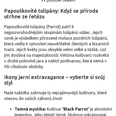
O
v
Papouškovité tulipány: Když se příroda
l
utrhne ze řetězu
á
d
a
Papouškovité tulipány (Parrot) patří k
c
nejpozoruhodnějším skupinám tulipánů vůbec. Jejich
í
vznik je výsledkem přirozené mutace pozdních tulipánů,
p
která vedla k vytvoření neuvěřitelně členitých a bizarních
r
tvarů. Jejich květy jsou obvykle velmi velké a těžké, což
v
jim dodává na majestátnosti. Většina kultivarů rozkvétá
k
y
v druhé polovině jara a nabízí podívanou, která nemá v
v
říši cibulovin obdoby.
ý
p
Ikony jarní extravagance – vyberte si svůj
i
styl
s
u
Naše nabídka zahrnuje ty nejzajímavější kultivary, které
vnesou do vašich záhonů život:
Temná mystika:
Kultivar
'Black Parrot'
je absolutní
legendou. Jeho téměř černé, hluboce vykrajované