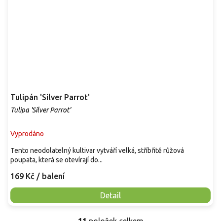
Tulipán 'Silver Parrot'
Tulipa 'Silver Parrot'
Vyprodáno
Tento neodolatelný kultivar vytváří velká, stříbřitě růžová
poupata, která se otevírají do...
169 Kč
/ balení
Detail
11
položek celkem