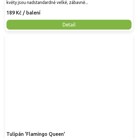
květy jsou nadstandardně velké, zábavně...
189 Kč
/ balení
Detail
Tulipán 'Flamingo Queen'