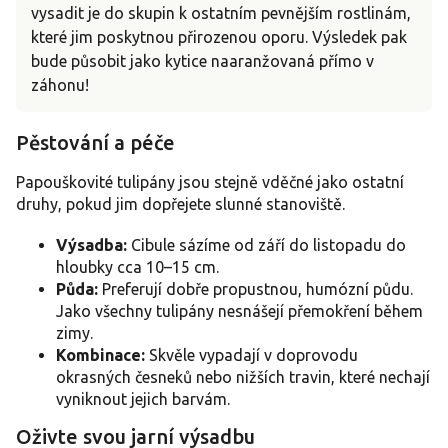
vysadit je do skupin k ostatním pevnějším rostlinám,
které jim poskytnou přirozenou oporu. Výsledek pak
bude působit jako kytice naaranžovaná přímo v
záhonu!
Pěstování a péče
Papouškovité tulipány jsou stejně vděčné jako ostatní
druhy, pokud jim dopřejete slunné stanoviště.
Výsadba:
Cibule sázíme od září do listopadu do
hloubky cca 10–15 cm.
Půda:
Preferují dobře propustnou, humózní půdu.
Jako všechny tulipány nesnášejí přemokření během
zimy.
Kombinace:
Skvěle vypadají v doprovodu
okrasných česneků nebo nižších travin, které nechají
vyniknout jejich barvám.
Oživte svou jarní výsadbu