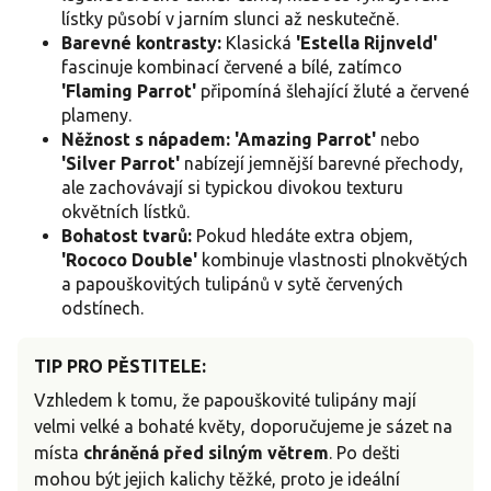
lístky působí v jarním slunci až neskutečně.
Barevné kontrasty:
Klasická
'Estella Rijnveld'
fascinuje kombinací červené a bílé, zatímco
'Flaming Parrot'
připomíná šlehající žluté a červené
plameny.
Něžnost s nápadem:
'Amazing Parrot'
nebo
'Silver Parrot'
nabízejí jemnější barevné přechody,
ale zachovávají si typickou divokou texturu
okvětních lístků.
Bohatost tvarů:
Pokud hledáte extra objem,
'Rococo Double'
kombinuje vlastnosti plnokvětých
a papouškovitých tulipánů v sytě červených
odstínech.
TIP PRO PĚSTITELE:
Vzhledem k tomu, že papouškovité tulipány mají
velmi velké a bohaté květy, doporučujeme je sázet na
místa
chráněná před silným větrem
. Po dešti
mohou být jejich kalichy těžké, proto je ideální