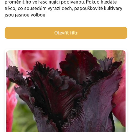
proměnit ho ve fascinující podívanou. Pokud hledáte
něco, co sousedům vyrazí dech, papouškovité kultivary
jsou jasnou volbou.
V
Otevřít filtr
ý
p
i
s
p
r
o
d
u
k
t
ů