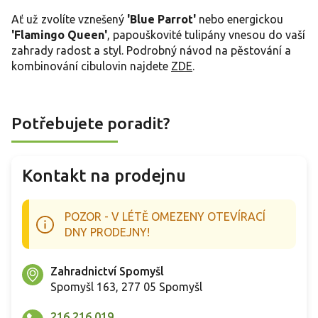
Ať už zvolíte vznešený
'Blue Parrot'
nebo energickou
'Flamingo Queen'
, papouškovité tulipány vnesou do vaší
zahrady radost a styl. Podrobný návod na pěstování a
kombinování cibulovin najdete
ZDE
.
Potřebujete poradit?
Kontakt na prodejnu
POZOR - V LÉTĚ OMEZENY OTEVÍRACÍ
DNY PRODEJNY!
Zahradnictví Spomyšl
Spomyšl 163, 277 05 Spomyšl
216 216 019