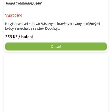
Tulipa 'FlamingoQueen'
Vyprodáno
Nový atraktivní kultivar Vás svými hravě tvarovanými růžovými
květy zanechá beze slov. Doplňují...
359 Kč
/ balení
Detail