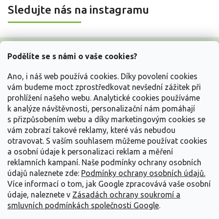
Sledujte nás na instagramu
Z
á
Podělíte se s námi o vaše cookies?
p
a
Ano, i náš web používá cookies. Díky povolení cookies
t
vám budeme moct zprostředkovat nevšední zážitek při
í
prohlížení našeho webu. Analytické cookies používáme
Vše o nákupu
k analýze návštěvnosti, personalizační nám pomáhají
s přizpůsobením webu a díky marketingovým cookies se
vám zobrazí takové reklamy, které vás nebudou
Informace pro Vás
otravovat.
S vaším souhlasem můžeme používat cookies
a osobní údaje k personalizaci reklam a měření
Kontakujte nás
reklamních kampaní. Naše podmínky ochrany osobních
údajů naleznete zde:
Podmínky ochrany osobních údajů.
Více informací o tom, jak Google zpracovává vaše osobní
údaje, naleznete v
Zásadách ochrany soukromí a
smluvních podmínkách společnosti Google
.