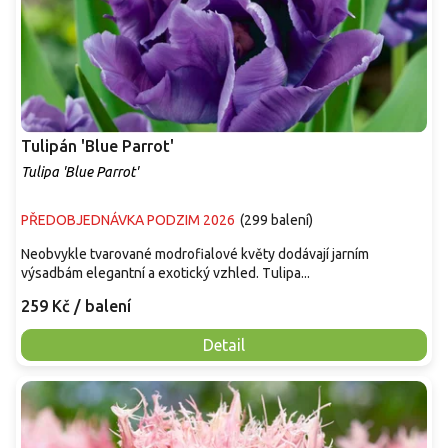
Tulipán 'Blue Parrot'
Tulipa 'Blue Parrot'
PŘEDOBJEDNÁVKA PODZIM 2026
(
299 balení
)
Neobvykle tvarované modrofialové květy dodávají jarním
výsadbám elegantní a exotický vzhled. Tulipa...
259 Kč
/ balení
Detail