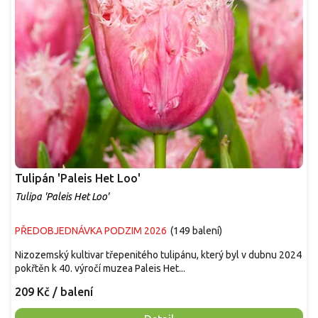
Tulipán 'Paleis Het Loo'
Tulipa 'Paleis Het Loo'
PŘEDOBJEDNÁVKA PODZIM 2026
(
149 balení
)
Nizozemský kultivar třepenitého tulipánu, který byl v dubnu 2024
pokřtěn k 40. výročí muzea Paleis Het...
209 Kč
/ balení