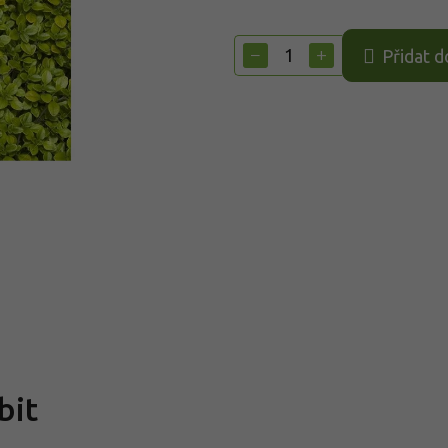
Měrná
cena:
−
+
Přidat d
bit