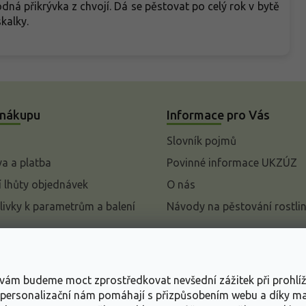
ná přikrývka z chvojí. Dá se pěstovat po celý rok v bytě
kalky.
 nákupu
Informace pro Vás
Slovník pojmů
a a platba
Povinné informace UKZÚZ
 lhůty objednávek
O nás
livky k parametrům a balení
Návody na pěstování rostli
pení od kupní smlouvy
mace
s vám budeme moct zprostředkovat nevšední zážitek při prohlí
ace o ochraně osobních
, personalizační nám pomáhají s přizpůsobením webu a díky 