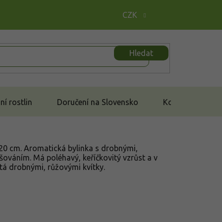
CZK
Hledat
í rostlin
Doručení na Slovensko
Kontakt
5-20 cm. Aromatická bylinka
s drobnými,
šováním. Má poléhavý, keříčkovitý vzrůst a v
tá drobnými, růžovými kvítky.