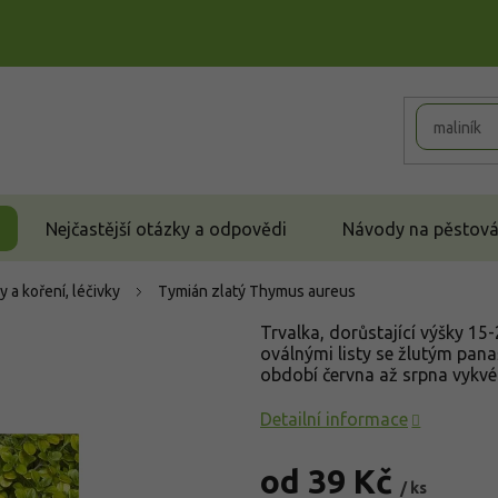
Nejčastější otázky a odpovědi
Návody na pěstován
y a koření, léčivky
Tymián zlatý
Thymus aureus
Trvalka, dorůstající výšky 1
oválnými listy se žlutým pana
období června až srpna vykvé
Detailní informace
od
39 Kč
/ ks