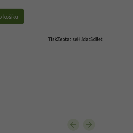
o košíku
Tisk
Zeptat se
Hlídat
Sdílet