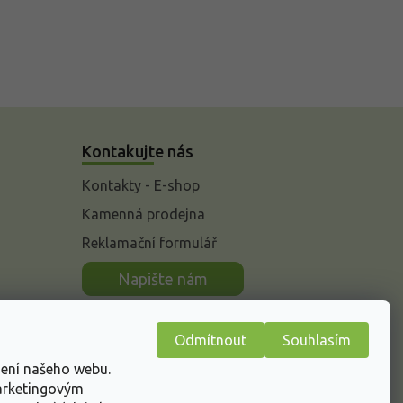
Kontakujte nás
Kontakty - E-shop
Kamenná prodejna
Reklamační formulář
n
Napište nám
Odmítnout
Souhlasím
žení našeho webu.
marketingovým