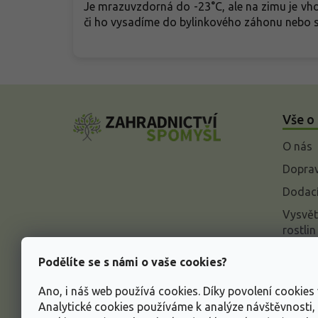
Je mrazuvzdorná do -23°C, ale na zimu je vhod
či ho vysadíme do bylinkového záhonu nebo s
Z
á
Vše o
p
a
O nás
t
í
Doprav
Dodací
Vysvět
rostlin
Odstou
Podělíte se s námi o vaše cookies?
Rekla
Ano, i náš web používá cookies. Díky povolení cookie
Inform
Analytické cookies používáme k analýze návštěvnosti
údajů