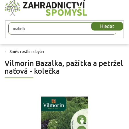
Přejít
na
obsah
Hledat
Směs rostlin a bylin
Vilmorin Bazalka, pažitka a petržel
naťová - kolečka