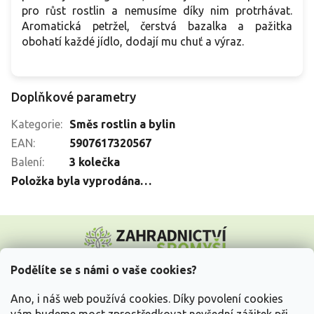
pro růst rostlin a nemusíme díky nim protrhávat.
Aromatická petržel, čerstvá bazalka a pažitka
obohatí každé jídlo, dodají mu chuť a výraz.
Doplňkové parametry
Kategorie
:
Směs rostlin a bylin
EAN
:
5907617320567
Balení
:
3 kolečka
Položka byla vyprodána…
Z
á
p
a
Podělíte se s námi o vaše cookies?
t
Vše o nákupu
í
Ano, i náš web používá cookies. Díky povolení cookies