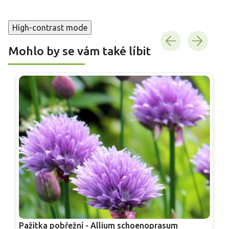
High-contrast mode
Mohlo by se vám také líbit
Pažitka pobřežní - Allium schoenoprasum
P