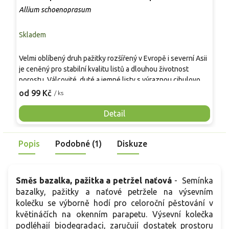
Allium schoenoprasum
P
Skladem
S
A
Velmi oblíbený druh pažitky rozšířený v Evropě i severní Asii
S
je ceněný pro stabilní kvalitu listů a dlouhou životnost
×
porostu. Válcovité, duté a jemné listy s výraznou cibulovou
r
8
chutí lze sklízet čerstvé po celou sezónu díky rychlé
od 99 Kč
/ ks
n
regeneraci. Kvete od května do června purpurově fialovými
l
květy, lákajícími opylovače, které jsou jedlé a dekorativní.
Detail
o
Bohatá na vitamíny A a C a minerály, vhodná do záhonů,
r
bylinkových výsadeb i trvalkových skupin.
H
Popis
Podobné (1)
Diskuze
Směs bazalka, pažitka a petržel naťová
- Semínka
bazalky, pažitky a naťové petržele na výsevním
kolečku se výborně hodí pro celoroční pěstování v
květináčích na okenním parapetu. Výsevní kolečka
podléhají biodegradaci, zaručují dostatek prostoru