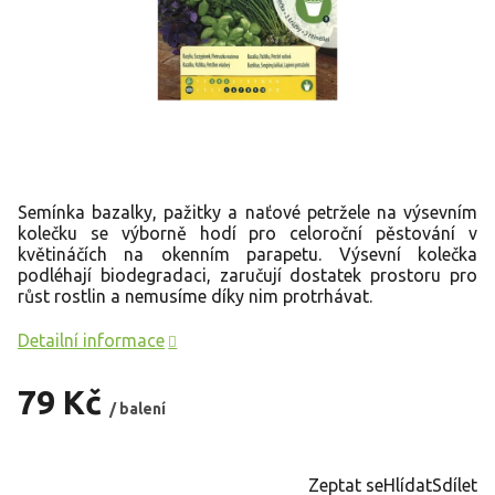
Semínka bazalky, pažitky a naťové petržele na výsevním
kolečku se výborně hodí pro celoroční pěstování v
květináčích na okenním parapetu. Výsevní kolečka
podléhají biodegradaci, zaručují dostatek prostoru pro
růst rostlin a nemusíme díky nim protrhávat.
Detailní informace
79 Kč
/ balení
Měrná
cena:
Zeptat se
Hlídat
Sdílet