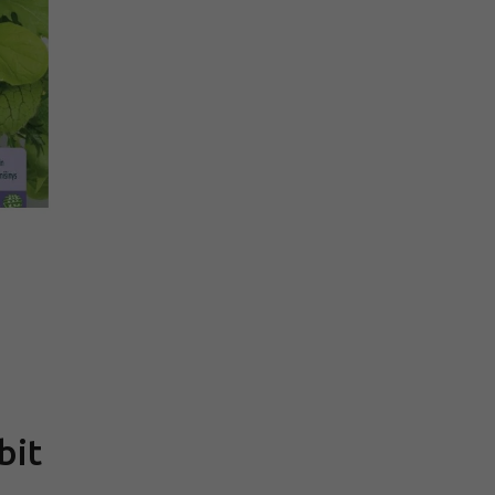
Měrná
cena:
bit