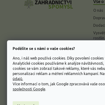
Vše o
p
a
O nás
t
í
Doprav
Dodací
Vysvět
rostlin
Odstou
Podělíte se s námi o vaše cookies?
Rekla
Ano, i náš web používá cookies. Díky povolení cookie
Inform
Analytické cookies používáme k analýze návštěvnosti
údajů
cookies se vám zobrazí takové reklamy, které vás neb
Obcho
personalizaci reklam a měření reklamních kampaní. N
údajů.
Více informací o tom, jak Google zpracovává vaše oso
společnosti Google
.