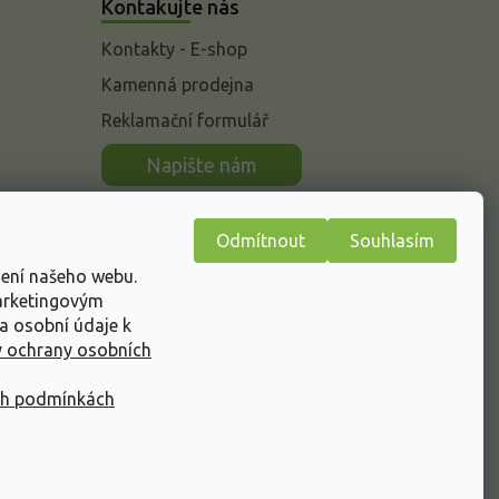
Kontakujte nás
Kontakty - E-shop
Kamenná prodejna
Reklamační formulář
n
Napište nám
Odmítnout
Souhlasím
žení našeho webu.
marketingovým
a osobní údaje k
 ochrany osobních
ch podmínkách