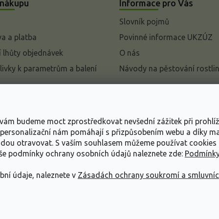
 nákupu
Informace pro Vás
Slovník pojmů
a a platba
Povinné informace UKZÚZ
 lhůty objednávek
O nás
livky k parametrům a balení
Návody na pěstování rostli
pení od kupní smlouvy
mace
s vám budeme moct zprostředkovat nevšední zážitek při prohlí
ace o ochraně osobních
, personalizační nám pomáhají s přizpůsobením webu a díky 
udou otravovat.
S vaším souhlasem můžeme používat cookies 
dní podmínky
aše podmínky ochrany osobních údajů naleznete zde:
Podmínky
bní údaje, naleznete v
Zásadách ochrany soukromí a smluvní