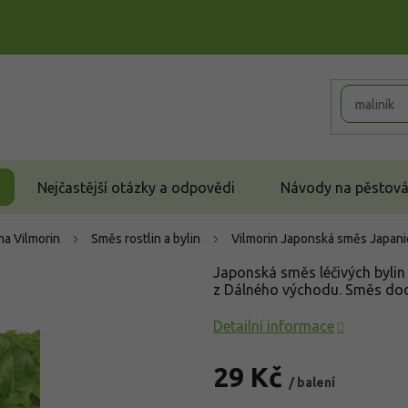
Nejčastější otázky a odpovědi
Návody na pěstován
a Vilmorin
Směs rostlin a bylin
Vilmorin Japonská směs
Japani
Japonská směs léčivých bylin 
z Dálného východu. Směs dodá
Detailní informace
29 Kč
/ balení