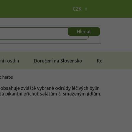
CZK
Hledat
í rostlin
Doručení na Slovensko
Kontakt
c herbs
obsahuje zvláště vybrané odrůdy léčivých bylin
 pikantní příchuť salátům či smaženým jídlům.