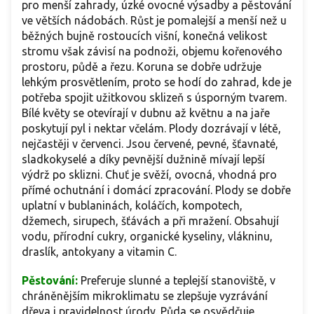
pro menší zahrady, úzké ovocné výsadby a pěstování
ve větších nádobách. Růst je pomalejší a menší než u
běžných bujně rostoucích višní, konečná velikost
stromu však závisí na podnoži, objemu kořenového
prostoru, půdě a řezu. Koruna se dobře udržuje
lehkým prosvětlením, proto se hodí do zahrad, kde je
potřeba spojit užitkovou sklizeň s úsporným tvarem.
Bílé květy se otevírají v dubnu až květnu a na jaře
poskytují pyl i nektar včelám. Plody dozrávají v létě,
nejčastěji v červenci. Jsou červené, pevné, šťavnaté,
sladkokyselé a díky pevnější dužnině mívají lepší
výdrž po sklizni. Chuť je svěží, ovocná, vhodná pro
přímé ochutnání i domácí zpracování. Plody se dobře
uplatní v bublaninách, koláčích, kompotech,
džemech, sirupech, šťávách a při mražení. Obsahují
vodu, přírodní cukry, organické kyseliny, vlákninu,
draslík, antokyany a vitamin C.
Pěstování:
Preferuje slunné a teplejší stanoviště, v
chráněnějším mikroklimatu se zlepšuje vyzrávání
dřeva i pravidelnost úrody. Půda se osvědčuje