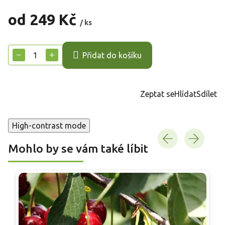
od
249 Kč
/ ks
Měrná
cena:
−
+
Přidat do košíku
Zeptat se
Hlídat
Sdílet
High-contrast mode
Mohlo by se vám také líbit