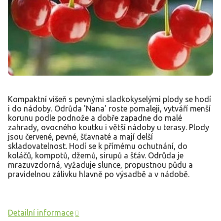
Kompaktní višeň s pevnými sladkokyselými plody se hodí
i do nádoby. Odrůda 'Nana' roste pomaleji, vytváří menší
korunu podle podnože a dobře zapadne do malé
zahrady, ovocného koutku i větší nádoby u terasy. Plody
jsou červené, pevné, šťavnaté a mají delší
skladovatelnost. Hodí se k přímému ochutnání, do
koláčů, kompotů, džemů, sirupů a šťáv. Odrůda je
mrazuvzdorná, vyžaduje slunce, propustnou půdu a
pravidelnou zálivku hlavně po výsadbě a v nádobě.
Detailní informace