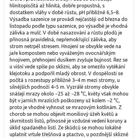
hlinitopísčitá až hlinitá, dobře propustná, s
dostatkem vláhy v době růstu, pH přibližně 6,5–8.
Výsadba sazenice se provádí nejčastěji od března do
listopadu podle typu sazenice, po výsadbě je vhodná
zálivka a mulč. V době nasazování a růstu plodů je
přínosná pravidelná, nepřemokřující zálivka, aby
strom netrpěl stresem. Hnojení se obvykle vede na
jaře kompostem nebo vyváženým ovocnářským
hnojivem, přehnojení dusíkem zvyšuje bujnost. Řez se
u višní vede spíše po sklizni, aby se omezilo vytékání
klejotoku a podpořil mladý obrost. V dospělosti se
počítá s rozestupy přibližně 3–4 m mezi stromy, u
silnějších podnoží 4–5 m. Vyzrálé stromy obvykle
snášejí mrazy okolo −25 až −28 °C, květy však mohou
být v jarních mrazících poškozeny už kolem −2 °C,
proto je vhodné vyhnout se mrazovým kotlinám. Z
chorob se mohou objevit moniliový úžeh květů a
skvrnitosti listů, přínosné je vzdušné vedení koruny a
úklid spadaného listí. Ze škůdců se mohou lokálně
uplatnit vrtule třešňová a ptactvo, u pozdnější sklizně