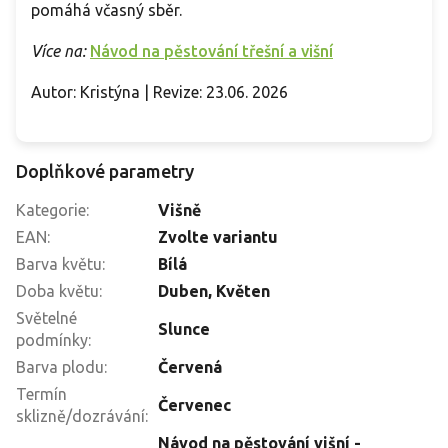
pomáhá včasný sběr.
Více na:
Návod na pěstování třešní a višní
Autor: Kristýna | Revize: 23.06. 2026
Doplňkové parametry
Kategorie
:
Višně
EAN
:
Zvolte variantu
Barva květu
:
Bílá
Doba květu
:
Duben, Květen
Světelné
Slunce
podmínky
:
Barva plodu
:
Červená
Termín
Červenec
sklizně/dozrávání
:
Návod na pěstování višní -