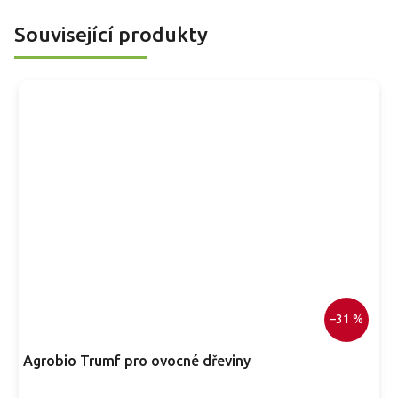
ranosti prodlužuje sezonu višní už na začátku léta.
v
Související produkty
–31 %
Agrobio Trumf pro ovocné dřeviny