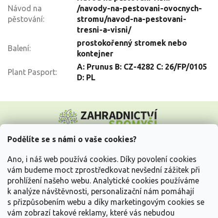
Návod na
/navody-na-pestovani-ovocnych-
pěstování
:
stromu/navod-na-pestovani-
tresni-a-visni/
prostokořenný stromek nebo
Balení
:
kontejner
A: Prunus B: CZ-4282 C: 26/FP/0105
Plant Pasport
:
D: PL
Z
á
p
a
Podělíte se s námi o vaše cookies?
t
Vše o nákupu
í
Ano, i náš web používá cookies. Díky povolení cookies
vám budeme moct zprostředkovat nevšední zážitek při
prohlížení našeho webu. Analytické cookies používáme
Informace pro Vás
k analýze návštěvnosti, personalizační nám pomáhají
s přizpůsobením webu a díky marketingovým cookies se
Kontakujte nás
vám zobrazí takové reklamy, které vás nebudou