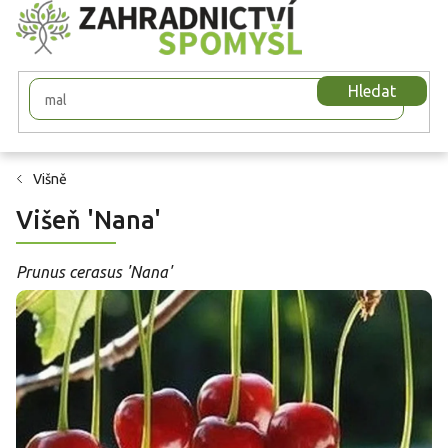
Přejít
na
obsah
Hledat
Višně
Višeň 'Nana'
Prunus cerasus 'Nana'