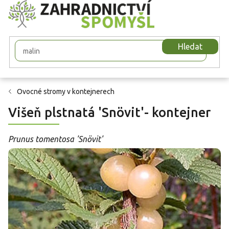
Přejít
na
obsah
Hledat
Ovocné stromy v kontejnerech
Višeň plstnatá 'Snövit'- kontejner
Prunus tomentosa 'Snövit'