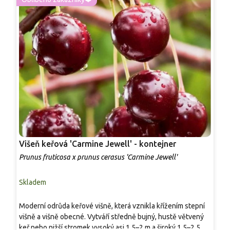
Višeň keřová 'Carmine Jewell' - kontejner
V
Prunus fruticosa x prunus cerasus 'Carmine Jewell'
P
Skladem
P
T
Moderní odrůda keřové višně, která vznikla křížením stepní
P
višně a višně obecné. Vytváří středně bujný, hustě větvený
v
keř nebo nižší stromek vysoký asi 1,5–2 m a široký 1,5–2,5 m,