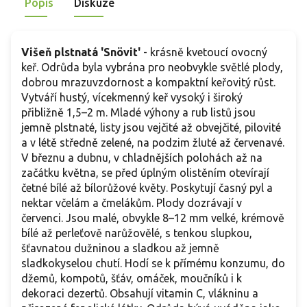
Popis
Diskuze
Višeň plstnatá 'Snövit'
- krásně kvetoucí ovocný
keř. Odrůda byla vybrána pro neobvykle světlé plody,
dobrou mrazuvzdornost a kompaktní keřovitý růst.
Vytváří hustý, vícekmenný keř vysoký i široký
přibližně 1,5–2 m. Mladé výhony a rub listů jsou
jemně plstnaté, listy jsou vejčité až obvejčité, pilovité
a v létě středně zelené, na podzim žluté až červenavé.
V březnu a dubnu, v chladnějších polohách až na
začátku května, se před úplným olistěním otevírají
četné bílé až bílorůžové květy. Poskytují časný pyl a
nektar včelám a čmelákům. Plody dozrávají v
červenci. Jsou malé, obvykle 8–12 mm velké, krémově
bílé až perleťově narůžovělé, s tenkou slupkou,
šťavnatou dužninou a sladkou až jemně
sladkokyselou chutí. Hodí se k přímému konzumu, do
džemů, kompotů, šťáv, omáček, moučníků i k
dekoraci dezertů. Obsahují vitamin C, vlákninu a