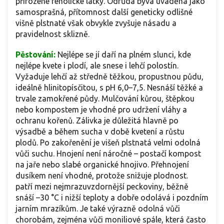
přirozené fenolické látky. Odrůda bývá uváděna jako
samosprašná, přítomnost další geneticky odlišné
višně plstnaté však obvykle zvyšuje násadu a
pravidelnost sklizně.
Pěstování:
Nejlépe se jí daří na plném slunci, kde
nejlépe kvete i plodí, ale snese i lehčí polostín.
Vyžaduje lehčí až středně těžkou, propustnou půdu,
ideálně hlinitopísčitou, s pH 6,0–7,5. Nesnáší těžké a
trvale zamokřené půdy. Mulčování kůrou, štěpkou
nebo kompostem je vhodné pro udržení vláhy a
ochranu kořenů. Zálivka je důležitá hlavně po
výsadbě a během sucha v době kvetení a růstu
plodů. Po zakořenění je višeň plstnatá velmi odolná
vůči suchu. Hnojení není náročné – postačí kompost
na jaře nebo slabé organické hnojivo. Přehnojení
dusíkem není vhodné, protože snižuje plodnost.
patří mezi nejmrazuvzdornější peckoviny, běžně
snáší –30 °C i nižší teploty a dobře odolává i pozdním
jarním mrazíkům. Je také výrazně odolná vůči
chorobám, zejména vůči moniliové spále, která často