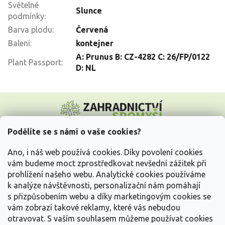
Světelné
Slunce
podmínky
:
Barva plodu
:
Červená
Balení
:
kontejner
A: Prunus B: CZ-4282 C: 26/FP/0122
Plant Passport
:
D: NL
Z
á
p
a
Podělíte se s námi o vaše cookies?
t
Vše o nákupu
í
Ano, i náš web používá cookies. Díky povolení cookies
vám budeme moct zprostředkovat nevšední zážitek při
prohlížení našeho webu. Analytické cookies používáme
Informace pro Vás
k analýze návštěvnosti, personalizační nám pomáhají
s přizpůsobením webu a díky marketingovým cookies se
Kontakujte nás
vám zobrazí takové reklamy, které vás nebudou
otravovat.
S vaším souhlasem můžeme používat cookies