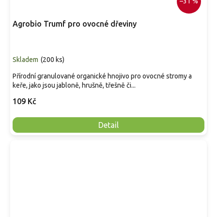
–31 %
Agrobio Trumf pro ovocné dřeviny
Skladem
(
200 ks
)
Přírodní granulované organické hnojivo pro ovocné stromy a
keře, jako jsou jabloně, hrušně, třešně či...
109 Kč
Detail