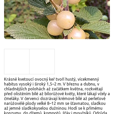
Krásně kvetoucí ovocný keř tvoří hustý, vícekmenný
habitus vysoký i široký 1,5–2 m. V březnu a dubnu, v
chladnějších polohách až začátkem května, rozkvétají
před olistěním bílé až bílorůžové květy, které lákají včely a
čmeláky. V červenci dozrávají krémově bílé až perleťově
narůžovělé plody velké 8–12 mm se šťavnatou, sladkou
až jemně sladkokyselou dužninou. Hodí se k přímému
konzumu, do džemů, kompotů, šťáv i moučníků. Odrůda