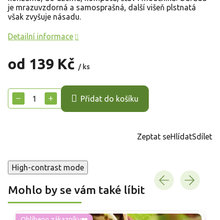
je mrazuvzdorná a samosprašná, další višeň plstnatá
však zvyšuje násadu.
Detailní informace
od
139 Kč
/ ks
Měrná
cena:
−
+
Přidat do košíku
Zeptat se
Hlídat
Sdílet
High-contrast mode
Mohlo by se vám také líbit
Oblíbeno zákazníky❤️