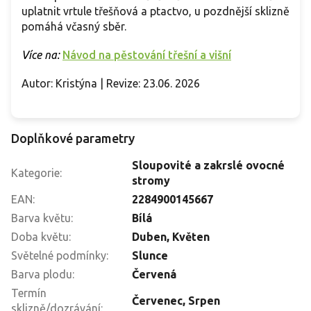
uplatnit vrtule třešňová a ptactvo, u pozdnější sklizně
pomáhá včasný sběr.
Více na:
Návod na pěstování třešní a višní
Autor: Kristýna | Revize: 23.06. 2026
Doplňkové parametry
Sloupovité a zakrslé ovocné
Kategorie
:
stromy
EAN
:
2284900145667
Barva květu
:
Bílá
Doba květu
:
Duben, Květen
Světelné podmínky
:
Slunce
Barva plodu
:
Červená
Termín
Červenec
,
Srpen
sklizně/dozrávání
: