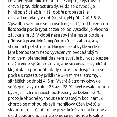
chráněnějším mikroklimatu se zlepšuje vyzrávání
dřeva i pravidelnost úrody. Půda se osvědčuje
hlinitopísčitá až hlinitá, dobře propustná, s
dostatkem vláhy v době růstu, pH přibližně 6,5–8.
Výsadba sazenice se provádí nejčastěji od března do
listopadu podle typu sazenice, po výsadbě je vhodná
zálivka a mulč. V době nasazování a růstu plodů je
přínosná pravidelná, nepřemokřující zálivka, aby
strom netrpěl stresem. Hnojení se obvykle vede na
jaře kompostem nebo vyváženým ovocnářským
hnojivem, přehnojení dusíkem zvyšuje bujnost. Řez se
u višní vede spíše po sklizni, aby se omezilo vytékání
klejotoku a podpořil mladý obrost. V dospělosti se
počítá s rozestupy přibližně 3–4 m mezi stromy, u
silnějších podnoží 4–5 m. Vyzrálé stromy obvykle
snášejí mrazy okolo −25 až −28 °C, květy však mohou
být v jarních mrazících poškozeny už kolem −2 °C,
proto je vhodné vyhnout se mrazovým kotlinám. Z
chorob se mohou objevit moniliový úžeh květů a
skvrnitosti listů, přínosné je vzdušné vedení koruny a
úklid spadaného listí. Ze škůdců se mohou lokálně