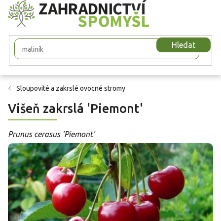
Přejít
na
obsah
Hledat
Sloupovité a zakrslé ovocné stromy
Višeň zakrslá 'Piemont'
Prunus cerasus 'Piemont'