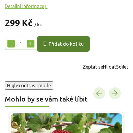
Detailní informace
299 Kč
/ ks
Měrná
cena:
−
+
Přidat do košíku
Zeptat se
Hlídat
Sdílet
High-contrast mode
Mohlo by se vám také líbit