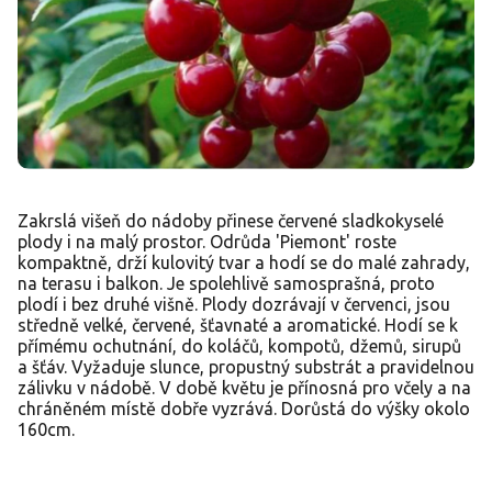
Zakrslá višeň do nádoby přinese červené sladkokyselé
plody i na malý prostor. Odrůda 'Piemont' roste
kompaktně, drží kulovitý tvar a hodí se do malé zahrady,
na terasu i balkon. Je spolehlivě samosprašná, proto
plodí i bez druhé višně. Plody dozrávají v červenci, jsou
středně velké, červené, šťavnaté a aromatické. Hodí se k
přímému ochutnání, do koláčů, kompotů, džemů, sirupů
a šťáv. Vyžaduje slunce, propustný substrát a pravidelnou
zálivku v nádobě. V době květu je přínosná pro včely a na
chráněném místě dobře vyzrává. Dorůstá do výšky okolo
160cm.