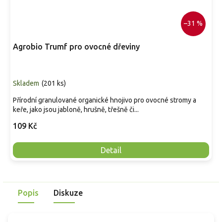
–31 %
Agrobio Trumf pro ovocné dřeviny
Skladem
(
201 ks
)
Přírodní granulované organické hnojivo pro ovocné stromy a
keře, jako jsou jabloně, hrušně, třešně či...
109 Kč
Detail
Popis
Diskuze