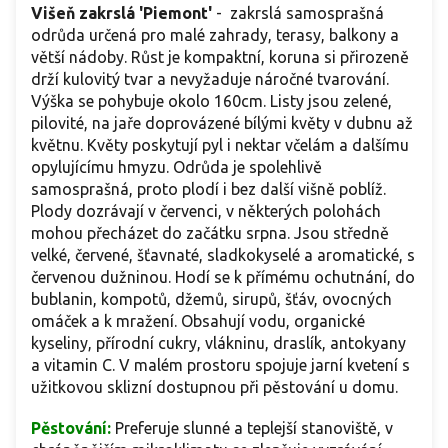
Višeň zakrslá 'Piemont'
-
zakrslá samosprašná
odrůda určená pro malé zahrady, terasy, balkony a
větší nádoby. Růst je kompaktní, koruna si přirozeně
drží kulovitý tvar a nevyžaduje náročné tvarování.
Výška se pohybuje okolo 160cm. Listy jsou zelené,
pilovité, na jaře doprovázené bílými květy v dubnu až
květnu. Květy poskytují pyl i nektar včelám a dalšímu
opylujícímu hmyzu. Odrůda je spolehlivě
samosprašná, proto plodí i bez další višně poblíž.
Plody dozrávají v červenci, v některých polohách
mohou přecházet do začátku srpna. Jsou středně
velké, červené, šťavnaté, sladkokyselé a aromatické, s
červenou dužninou. Hodí se k přímému ochutnání, do
bublanin, kompotů, džemů, sirupů, šťáv, ovocných
omáček a k mražení. Obsahují vodu, organické
kyseliny, přírodní cukry, vlákninu, draslík, antokyany
a vitamin C. V malém prostoru spojuje jarní kvetení s
užitkovou sklizní dostupnou při pěstování u domu.
Pěstování:
Preferuje slunné a teplejší stanoviště, v