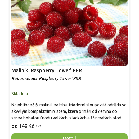
Maliník 'Raspberry Tower' PBR
P
'
Rubus idaeus 'Raspberry Tower' PBR
C
Skladem
S
Nejoblíbenější maliník na trhu. Moderní sloupovitá odrůda se
M
skvělým kompaktním růstem, která přináší od června do
A
srpna bohatou úrodu velkých, sladkých a šťavnatých plodů.
v
Pevné vzpřímené výhony tvoří elegantní habitus bez
j
od 149 Kč
o
/ ks
nutnosti opory, ideální pro nádoby, balkony i malé zahrady.
n
Mrazuvzdornost do −25 °C a spolehlivá vitalita z něj dělají
V
Detail