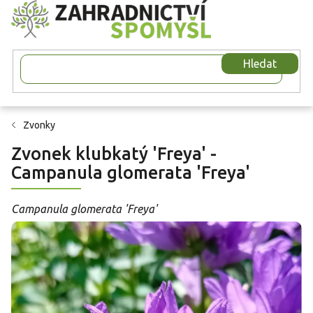
Přejít
na
obsah
Hledat
Zvonky
Zvonek klubkatý 'Freya' -
Campanula glomerata 'Freya'
Campanula glomerata 'Freya'