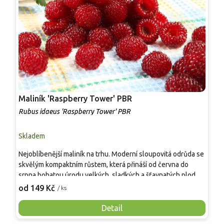
Maliník 'Raspberry Tower' PBR
P
'
Rubus idaeus 'Raspberry Tower' PBR
C
Skladem
S
Nejoblíbenější maliník na trhu. Moderní sloupovitá odrůda se
M
skvělým kompaktním růstem, která přináší od června do
A
srpna bohatou úrodu velkých, sladkých a šťavnatých plodů.
v
Pevné vzpřímené výhony tvoří elegantní habitus bez
j
od 149 Kč
o
/ ks
nutnosti opory, ideální pro nádoby, balkony i malé zahrady.
n
Mrazuvzdornost do −25 °C a spolehlivá vitalita z něj dělají
V
Detail
skvělou volbu pro každého pěstitele.