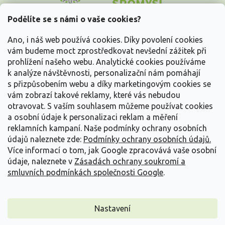
p
a
Podělíte se s námi o vaše cookies?
t
Vše o nákupu
í
Ano, i náš web používá cookies. Díky povolení cookies
vám budeme moct zprostředkovat nevšední zážitek při
prohlížení našeho webu. Analytické cookies používáme
Informace pro Vás
k analýze návštěvnosti, personalizační nám pomáhají
s přizpůsobením webu a díky marketingovým cookies se
Kontakujte nás
vám zobrazí takové reklamy, které vás nebudou
otravovat.
S vaším souhlasem můžeme používat cookies
a osobní údaje k personalizaci reklam a měření
reklamních kampaní. Naše podmínky ochrany osobních
údajů naleznete zde:
Podmínky ochrany osobních údajů.
Více informací o tom, jak Google zpracovává vaše osobní
údaje, naleznete v
Zásadách ochrany soukromí a
smluvních podmínkách společnosti Google
.
Vytvořil Shoptet
Nastavení