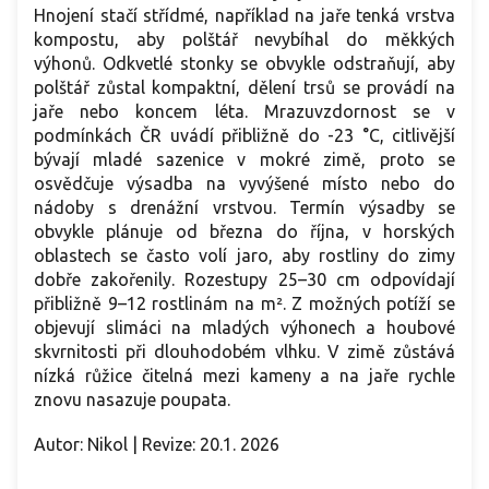
Hnojení stačí střídmé, například na jaře tenká vrstva
kompostu, aby polštář nevybíhal do měkkých
výhonů. Odkvetlé stonky se obvykle odstraňují, aby
polštář zůstal kompaktní, dělení trsů se provádí na
jaře nebo koncem léta. Mrazuvzdornost se v
podmínkách ČR uvádí přibližně do -23 °C, citlivější
bývají mladé sazenice v mokré zimě, proto se
osvědčuje výsadba na vyvýšené místo nebo do
nádoby s drenážní vrstvou. Termín výsadby se
obvykle plánuje od března do října, v horských
oblastech se často volí jaro, aby rostliny do zimy
dobře zakořenily. Rozestupy 25–30 cm odpovídají
přibližně 9–12 rostlinám na m². Z možných potíží se
objevují slimáci na mladých výhonech a houbové
skvrnitosti při dlouhodobém vlhku. V zimě zůstává
nízká růžice čitelná mezi kameny a na jaře rychle
znovu nasazuje poupata.
Autor: Nikol | Revize: 20.1. 2026