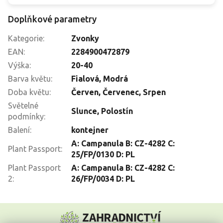
Doplňkové parametry
Kategorie
:
Zvonky
EAN
:
2284900472879
Výška
:
20-40
Barva květu
:
Fialová
,
Modrá
Doba květu
:
Červen
,
Červenec
,
Srpen
Světelné
Slunce
,
Polostín
podmínky
:
Balení
:
kontejner
A: Campanula B: CZ-4282 C:
Plant Passport
:
25/FP/0130 D: PL
Plant Passport
A: Campanula B: CZ-4282 C:
2
:
26/FP/0034 D: PL
Z
á