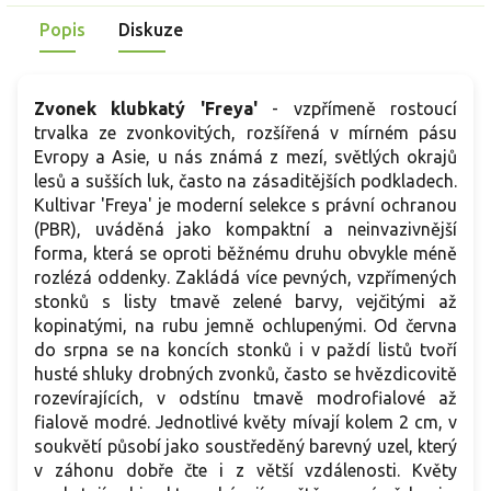
Popis
Diskuze
Zvonek klubkatý 'Freya'
- vzpřímeně rostoucí
trvalka ze zvonkovitých, rozšířená v mírném pásu
Evropy a Asie, u nás známá z mezí, světlých okrajů
lesů a sušších luk, často na zásaditějších podkladech.
Kultivar 'Freya' je moderní selekce s právní ochranou
(PBR), uváděná jako kompaktní a neinvazivnější
forma, která se oproti běžnému druhu obvykle méně
rozlézá oddenky. Zakládá více pevných, vzpřímených
stonků s listy tmavě zelené barvy, vejčitými až
kopinatými, na rubu jemně ochlupenými. Od června
do srpna se na koncích stonků i v paždí listů tvoří
husté shluky drobných zvonků, často se hvězdicovitě
rozevírajících, v odstínu tmavě modrofialové až
fialově modré. Jednotlivé květy mívají kolem 2 cm, v
soukvětí působí jako soustředěný barevný uzel, který
v záhonu dobře čte i z větší vzdálenosti. Květy