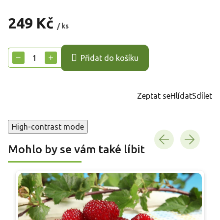
249 Kč
/ ks
Měrná
cena:
−
+
Přidat do košíku
Zeptat se
Hlídat
Sdílet
High-contrast mode
Mohlo by se vám také líbit