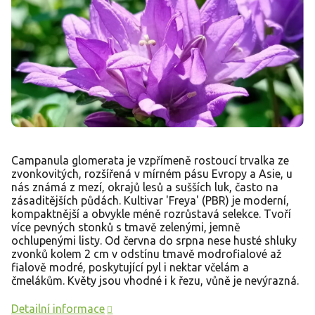
Campanula glomerata je vzpřímeně rostoucí trvalka ze
zvonkovitých, rozšířená v mírném pásu Evropy a Asie, u
nás známá z mezí, okrajů lesů a sušších luk, často na
zásaditějších půdách. Kultivar 'Freya' (PBR) je moderní,
kompaktnější a obvykle méně rozrůstavá selekce. Tvoří
více pevných stonků s tmavě zelenými, jemně
ochlupenými listy. Od června do srpna nese husté shluky
zvonků kolem 2 cm v odstínu tmavě modrofialové až
fialově modré, poskytující pyl i nektar včelám a
čmelákům. Květy jsou vhodné i k řezu, vůně je nevýrazná.
Detailní informace