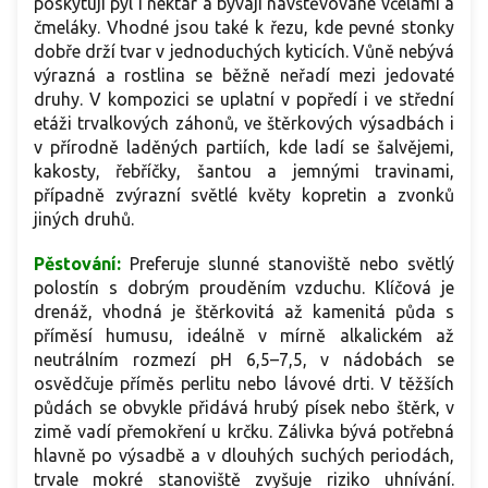
poskytují pyl i nektar a bývají navštěvované včelami a
čmeláky. Vhodné jsou také k řezu, kde pevné stonky
dobře drží tvar v jednoduchých kyticích. Vůně nebývá
výrazná a rostlina se běžně neřadí mezi jedovaté
druhy. V kompozici se uplatní v popředí i ve střední
etáži trvalkových záhonů, ve štěrkových výsadbách i
v přírodně laděných partiích, kde ladí se šalvějemi,
kakosty, řebříčky, šantou a jemnými travinami,
případně zvýrazní světlé květy kopretin a zvonků
jiných druhů.
Pěstování:
Preferuje slunné stanoviště nebo světlý
polostín s dobrým prouděním vzduchu. Klíčová je
drenáž, vhodná je štěrkovitá až kamenitá půda s
příměsí humusu, ideálně v mírně alkalickém až
neutrálním rozmezí pH 6,5–7,5, v nádobách se
osvědčuje příměs perlitu nebo lávové drti. V těžších
půdách se obvykle přidává hrubý písek nebo štěrk, v
zimě vadí přemokření u krčku. Zálivka bývá potřebná
hlavně po výsadbě a v dlouhých suchých periodách,
trvale mokré stanoviště zvyšuje riziko uhnívání.