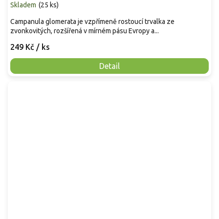
Skladem
(
25 ks
)
Campanula glomerata je vzpřímeně rostoucí trvalka ze
zvonkovitých, rozšířená v mírném pásu Evropy a...
249 Kč
/ ks
Detail