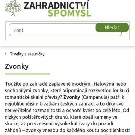
Přejít
na
obsah
Hledat
Trvalky a skalničky
Zvonky
Toužíte po zahradě zaplavené modrými, fialovými nebo
sněhobílými zvonky, které připomínají rozkvetlou louku či
romantické skalní převisy?
Zvonky
(Campanula) patří k
nejoblíbenějším trvalkám českých zahrad, a to díky své
neuvěřitelné rozmanitosti a ochotě kvést po celé léto. Od
nízkých polštářovitých druhů, které obalí kameny ve
skalce, až po vznešené vysoké kultivary do pozadí
záhonů – zvonky vnesou do každého koutu pocit lehkosti