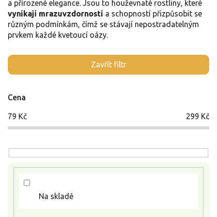
a přirozené elegance. Jsou to houževnaté rostliny, které
vynikají mrazuvzdorností
a schopností přizpůsobit se
různým podmínkám, čímž se stávají nepostradatelným
prvkem každé kvetoucí oázy.
V
Zavřít filtr
ý
p
i
Cena
s
p
79
Kč
299
Kč
r
o
d
u
k
t
ů
Na skladě