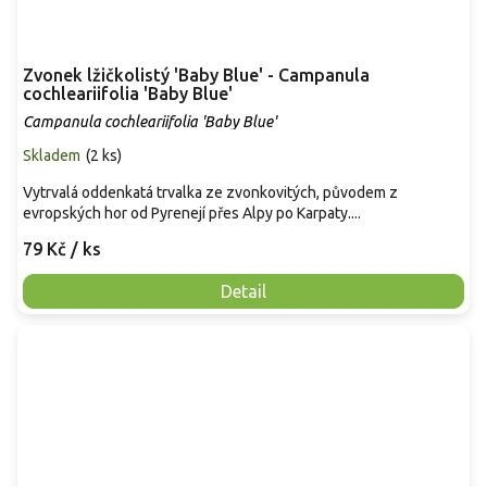
Zvonek lžičkolistý 'Baby Blue' - Campanula
cochleariifolia 'Baby Blue'
Campanula cochleariifolia 'Baby Blue'
Skladem
(
2 ks
)
Vytrvalá oddenkatá trvalka ze zvonkovitých, původem z
evropských hor od Pyrenejí přes Alpy po Karpaty....
79 Kč
/ ks
Detail