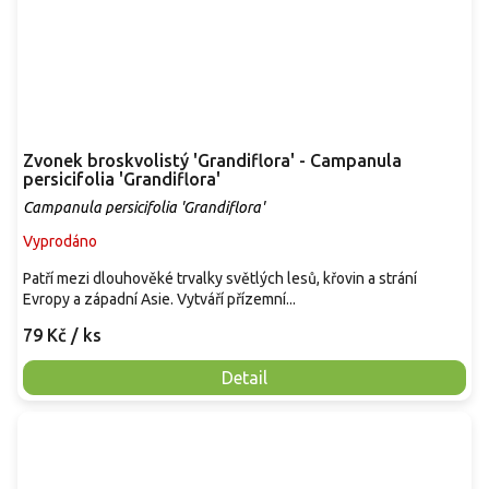
Zvonek broskvolistý 'Grandiflora' - Campanula
persicifolia 'Grandiflora'
Campanula persicifolia 'Grandiflora'
Vyprodáno
Patří mezi dlouhověké trvalky světlých lesů, křovin a strání
Evropy a západní Asie. Vytváří přízemní...
79 Kč
/ ks
Detail