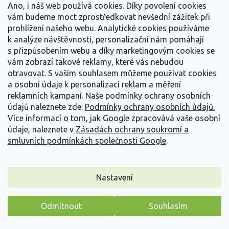
Připojte se k odběru newsletteru a dostávejte tipy,
Ano, i náš web používá cookies. Díky povolení cookies
návody a informace o novinkách jako první.
vám budeme moct zprostředkovat nevšední zážitek při
prohlížení našeho webu. Analytické cookies používáme
k analýze návštěvnosti, personalizační nám pomáhají
Přihlásit se
s přizpůsobením webu a díky marketingovým cookies se
vám zobrazí takové reklamy, které vás nebudou
otravovat.
S vaším souhlasem můžeme používat cookies
Sledujte nás na instagramu
a osobní údaje k personalizaci reklam a měření
reklamních kampaní. Naše podmínky ochrany osobních
údajů naleznete zde:
Podmínky ochrany osobních údajů.
Z
Více informací o tom, jak Google zpracovává vaše osobní
á
údaje, naleznete v
Zásadách ochrany soukromí a
p
smluvních podmínkách společnosti Google
.
a
t
í
Nastavení
Vše o nákupu
Odmítnout
Souhlasím
Informace pro Vás
Máme pro vás malý dárek