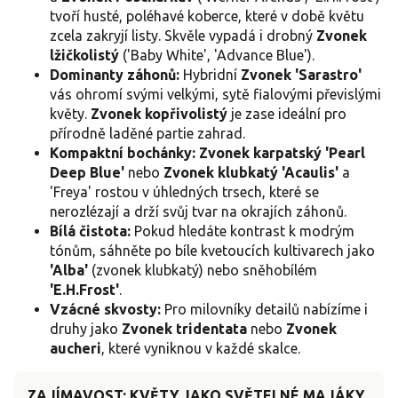
tvoří husté, poléhavé koberce, které v době květu
zcela zakryjí listy. Skvěle vypadá i drobný
Zvonek
lžičkolistý
('Baby White', 'Advance Blue').
Dominanty záhonů:
Hybridní
Zvonek 'Sarastro'
vás ohromí svými velkými, sytě fialovými převislými
květy.
Zvonek kopřivolistý
je zase ideální pro
přírodně laděné partie zahrad.
Kompaktní bochánky:
Zvonek karpatský 'Pearl
Deep Blue'
nebo
Zvonek klubkatý 'Acaulis'
a
'Freya' rostou v úhledných trsech, které se
nerozlézají a drží svůj tvar na okrajích záhonů.
Bílá čistota:
Pokud hledáte kontrast k modrým
tónům, sáhněte po bíle kvetoucích kultivarech jako
'Alba'
(zvonek klubkatý) nebo sněhobílém
'E.H.Frost'
.
Vzácné skvosty:
Pro milovníky detailů nabízíme i
druhy jako
Zvonek tridentata
nebo
Zvonek
aucheri
, které vyniknou v každé skalce.
ZAJÍMAVOST: KVĚTY JAKO SVĚTELNÉ MAJÁKY