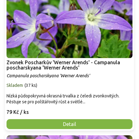
Zvonek Poscharkův 'Werner Arends' - Campanula
poscharskyana 'Werner Arends'
Campanula poscharskyana 'Werner Arends'
Skladem
(
37 ks
)
Nízká půdopokryvná okrasná trvalka z čeledi zvonkovitých.
Pěstuje se pro polštářovitý růst a světlé...
79 Kč
/ ks
Detail