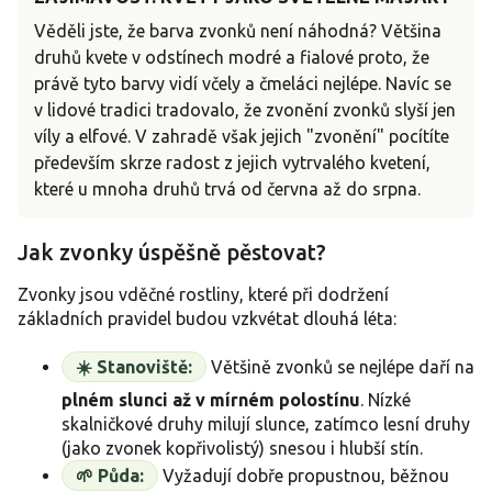
Věděli jste, že barva zvonků není náhodná? Většina
druhů kvete v odstínech modré a fialové proto, že
právě tyto barvy vidí včely a čmeláci nejlépe. Navíc se
v lidové tradici tradovalo, že zvonění zvonků slyší jen
víly a elfové. V zahradě však jejich "zvonění" pocítíte
především skrze radost z jejich vytrvalého kvetení,
které u mnoha druhů trvá od června až do srpna.
Jak zvonky úspěšně pěstovat?
Zvonky jsou vděčné rostliny, které při dodržení
základních pravidel budou vzkvétat dlouhá léta:
☀️ Stanoviště:
Většině zvonků se nejlépe daří na
plném slunci až v mírném polostínu
. Nízké
skalničkové druhy milují slunce, zatímco lesní druhy
(jako zvonek kopřivolistý) snesou i hlubší stín.
🌱 Půda:
Vyžadují dobře propustnou, běžnou