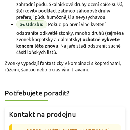
zahradní půdu. Skalničkové druhy ocení spíše sušší,
štěrkovitý podklad, zatímco záhonové druhy
preferují půdu humóznější a nevysychavou.
✂️ Údržba:
Pokud po první vlně kvetení
odstraníte odkvetlé stonky, mnoho druhů (zejména
zvonek karpatský a dalmatský)
ochotně vykvete
koncem léta znovu
. Na jaře stačí odstranit suché
části loňských listů.
Zvonky vypadají fantasticky v kombinaci s kopretinami,
růžemi, šantou nebo okrasnými travami.
Potřebujete poradit?
Kontakt na prodejnu