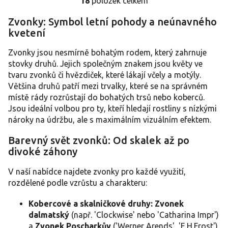
18
položek celkem
O
v
Zvonky: Symbol letní pohody a neúnavného
l
kvetení
á
d
a
Zvonky jsou nesmírně bohatým rodem, který zahrnuje
c
stovky druhů. Jejich společným znakem jsou květy ve
í
tvaru zvonků či hvězdiček, které lákají včely a motýly.
p
Většina druhů patří mezi trvalky, které se na správném
r
místě rády rozrůstají do bohatých trsů nebo koberců.
v
Jsou ideální volbou pro ty, kteří hledají rostliny s nízkými
k
y
nároky na údržbu, ale s maximálním vizuálním efektem.
v
ý
Barevný svět zvonků: Od skalek až po
p
divoké záhony
i
s
V naší nabídce najdete zvonky pro každé využití,
u
rozdělené podle vzrůstu a charakteru:
Kobercové a skalničkové druhy:
Zvonek
dalmatský
(např. 'Clockwise' nebo 'Catharina Impr')
a
Zvonek Poscharkův
('Werner Arends', 'E.H.Frost')