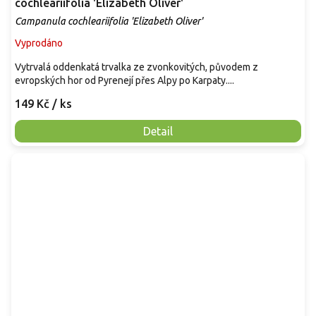
cochleariifolia 'Elizabeth Oliver'
Campanula cochleariifolia 'Elizabeth Oliver'
Vyprodáno
Vytrvalá oddenkatá trvalka ze zvonkovitých, původem z
evropských hor od Pyrenejí přes Alpy po Karpaty....
149 Kč
/ ks
Detail