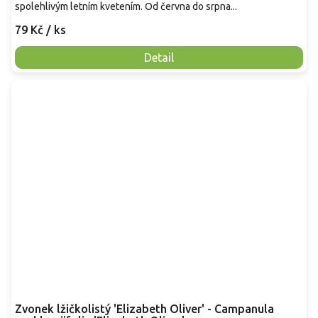
spolehlivým letním kvetením. Od června do srpna...
79 Kč
/ ks
Detail
Zvonek lžičkolistý 'Elizabeth Oliver' - Campanula