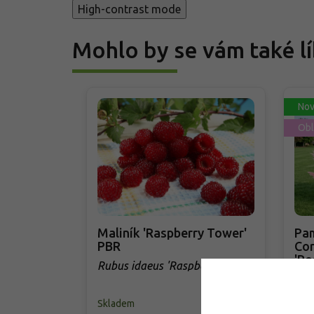
High-contrast mode
Mohlo by se vám také lí
Nov
Obl
Maliník 'Raspberry Tower'
Pam
PBR
Cor
'Ro
Rubus idaeus 'Raspberry
Cor
Tower' PBR
Skladem
Skl