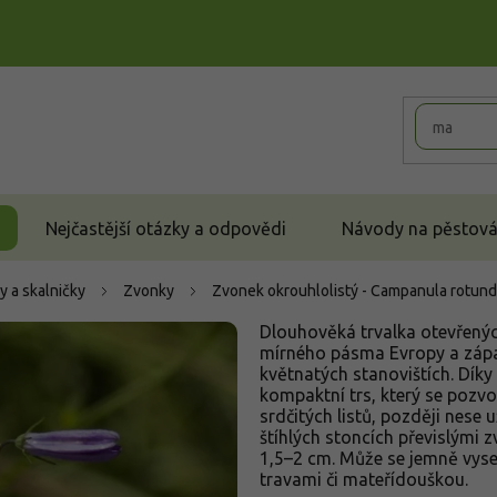
Nejčastější otázky a odpovědi
Návody na pěstován
y a skalničky
Zvonky
Zvonek okrouhlolistý - Campanula rotund
Dlouhověká trvalka otevřených
mírného pásma Evropy a západ
květnatých stanovištích. Dí
kompaktní trs, který se pozvo
srdčitých listů, později nese u
štíhlých stoncích převislými 
1,5–2 cm. Může se jemně vyse
travami či mateřídouškou.