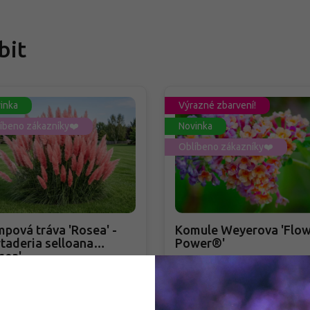
bit
inka
Výrazné zbarvení!
íbeno zákazníky❤️
Novinka
Oblíbeno zákazníky❤️
pová tráva 'Rosea' -
Komule Weyerova 'Flow
taderia selloana
Power®'
sea'
taderia selloana 'Rosea'
Buddleja weyeriana 'Flowe
Power®'
adem
PŘEDOBJEDNÁVKA PODZIM 2