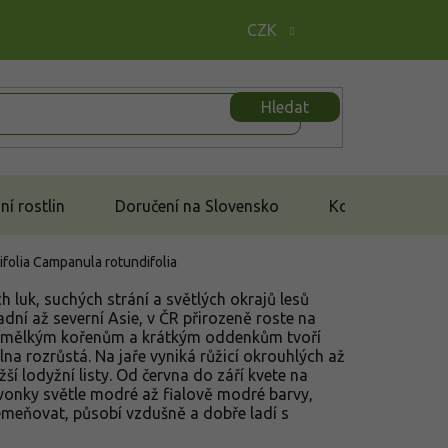
CZK
Hledat
í rostlin
Doručení na Slovensko
Kontakt
ifolia
Campanula rotundifolia
 luk, suchých strání a světlých okrajů lesů
ní až severní Asie, v ČR přirozeně roste na
ky mělkým kořenům a krátkým oddenkům tvoří
lna rozrůstá. Na jaře vyniká růžicí okrouhlých až
žší lodyžní listy. Od června do září kvete na
zvonky světle modré až fialově modré barvy,
meňovat, působí vzdušně a dobře ladí s