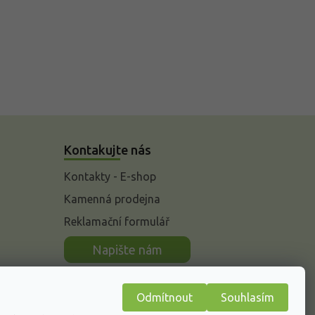
Kontakujte nás
Kontakty - E-shop
Kamenná prodejna
Reklamační formulář
n
Napište nám
Odmítnout
Souhlasím