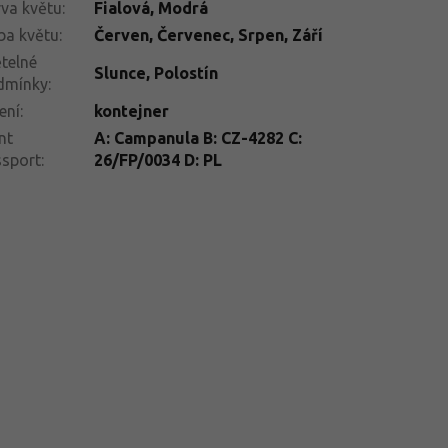
va květu
:
Fialová
,
Modrá
ba květu
:
Červen
,
Červenec
,
Srpen
,
Září
telné
Slunce
,
Polostín
dmínky
:
ení
:
kontejner
nt
A: Campanula B: CZ-4282 C:
ssport
:
26/FP/0034 D: PL