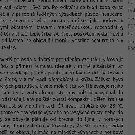
ství s převislými, zvonkovitými květy v odstínech světle
Bar
mívají kolem 1,5–2 cm. Po odkvětu se tvoří tobolky se
Do
at a v přírodně laděných výsadbách působí nenuceně.
Svě
mezi kamenem a výsadbou a uplatní se i jako podrost v
po
ými okrasnými travami, mateřídouškou, rozchodníky,
Bal
tóny chladí teplejší barvy. Květy poskytují nektar i pyl a
i kvetení se objevují i motýli. Rostlina není trnitá a v
Pla
trvalky.
Pa
 světlý polostín s dobrým prouděním vzduchu. Klíčová je
půda s příměsí humusu, ideálně v mírně alkalickém až
e osvědčuje příměs perlitu nebo lávové drti. V těžších
o štěrk, v zimě vadí přemokření u krčku. Zálivka bývá
hých periodách, trvale mokré stanoviště zvyšuje riziko
na jaře tenká vrstva kompostu, aby polštář nevybíhal do
dstraňují, aby polštář zůstal kompaktní, dělení trsů se
dornost se v podmínkách ČR uvádí přibližně do -23 °C,
ě, proto se osvědčuje výsadba na vyvýšené místo nebo do
y se obvykle plánuje od března do října, v horských
do zimy dobře zakořenily. Rozestupy 25–30 cm odpovídají
otíží se objevují slimáci na mladých výhonech a houbové