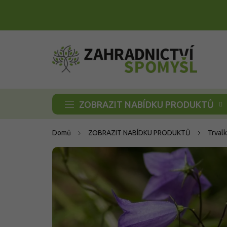
Přejít
na
obsah
ZOBRAZIT NABÍDKU PRODUKTŮ
Domů
ZOBRAZIT NABÍDKU PRODUKTŮ
Trvalk