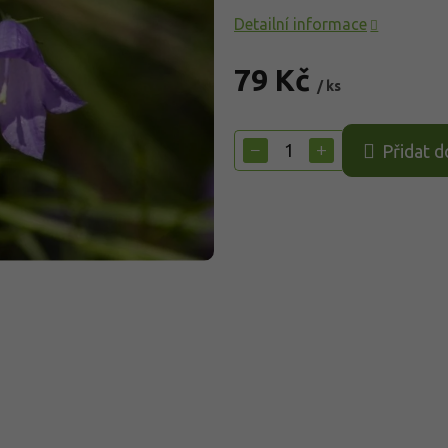
Detailní informace
79 Kč
/ ks
Měrná
cena:
−
+
Přidat d