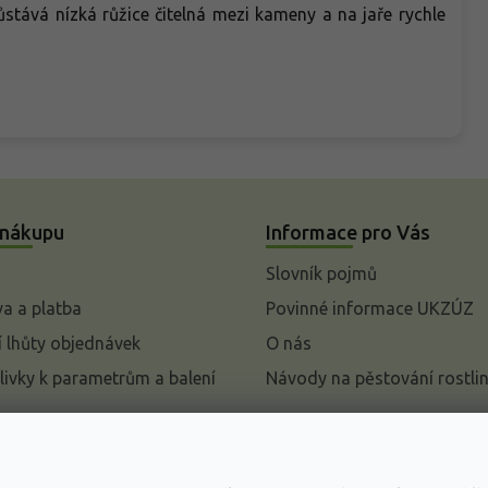
stává nízká růžice čitelná mezi kameny a na jaře rychle
 nákupu
Informace pro Vás
Slovník pojmů
a a platba
Povinné informace UKZÚZ
 lhůty objednávek
O nás
livky k parametrům a balení
Návody na pěstování rostli
pení od kupní smlouvy
mace