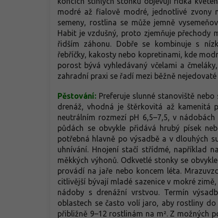
koncích štíhlých stonků objevují řídká květen
modré až fialově modré, jednotlivé zvony 
semeny, rostlina se může jemně vysemeňov
Habit je vzdušný, proto zjemňuje přechody 
řidším záhonu. Dobře se kombinuje s nízk
řebříčky, kakosty nebo kopretinami, kde modré 
porost bývá vyhledávaný včelami a čmeláky, př
zahradní praxi se řadí mezi běžně nejedovaté 
Pěstování:
Preferuje slunné stanoviště nebo
drenáž, vhodná je štěrkovitá až kamenitá 
neutrálním rozmezí pH 6,5–7,5, v nádobách s
půdách se obvykle přidává hrubý písek neb
potřebná hlavně po výsadbě a v dlouhých suc
uhnívání. Hnojení stačí střídmé, například 
měkkých výhonů. Odkvetlé stonky se obvykle o
provádí na jaře nebo koncem léta. Mrazuvz
citlivější bývají mladé sazenice v mokré zim
nádoby s drenážní vrstvou. Termín výsadb
oblastech se často volí jaro, aby rostliny 
přibližně 9–12 rostlinám na m². Z možných p