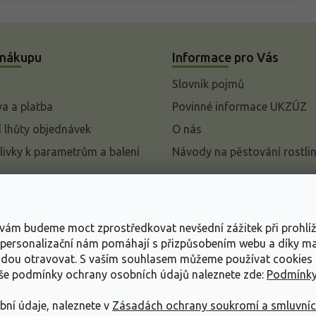
 nákupu
Informace pro Vás
Slovník pojmů
a a platba
Povinné informace UKZÚZ
 lhůty objednávek
O nás
livky k parametrům a balení
Návody na pěstování rostli
pení od kupní smlouvy
mace
s vám budeme moct zprostředkovat nevšední zážitek při prohlí
ace o ochraně osobních
, personalizační nám pomáhají s přizpůsobením webu a díky 
udou otravovat.
S vaším souhlasem můžeme používat cookies 
dní podmínky
aše podmínky ochrany osobních údajů naleznete zde:
Podmínky
bní údaje, naleznete v
Zásadách ochrany soukromí a smluvní