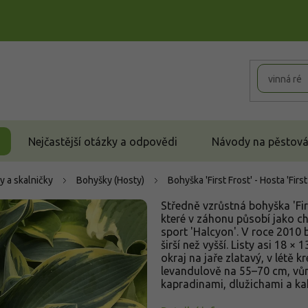
Nejčastější otázky a odpovědi
Návody na pěstován
y a skalničky
Bohyšky (Hosty)
Bohyška 'First Frost' - Hosta 'Firs
Středně vzrůstná bohyška 'Fir
které v záhonu působí jako c
sport 'Halcyon'. V roce 2010 
širší než vyšší. Listy asi 18
okraj na jaře zlatavý, v létě 
levandulově na 55–70 cm, vůně
kapradinami, dlužichami a kak