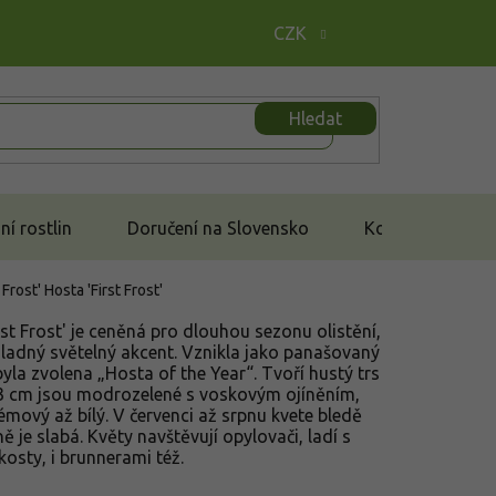
CZK
Hledat
í rostlin
Doručení na Slovensko
Kontakt
t Frost'
Hosta 'First Frost'
st Frost' je ceněná pro dlouhou sezonu olistění,
hladný světelný akcent. Vznikla jako panašovaný
byla zvolena „Hosta of the Year“. Tvoří hustý trs
 × 13 cm jsou modrozelené s voskovým ojíněním,
krémový až bílý. V červenci až srpnu kvete bledě
 je slabá. Květy navštěvují opylovači, ladí s
osty, i brunnerami též.