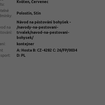
Květen
,
Červenec
tu
:
telné
Polostín
,
Stín
dmínky
:
Návod na pěstování bohyšek -
vod na
/navody-na-pestovani-
tování
:
trvalek/navod-na-pestovani-
bohysek/
ení
:
kontejner
nt
A: Hosta B: CZ-4282 C: 26/FP/0034
ssport
:
D: PL