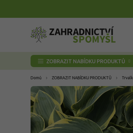
Přejít
na
obsah
ZOBRAZIT NABÍDKU PRODUKTŮ
Domů
ZOBRAZIT NABÍDKU PRODUKTŮ
Trvalk