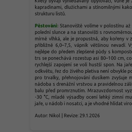
Květy bývají vyhledávány opylovači, vůně je
kapradinami, dlužichami a stínomilnými kakos
strukturu listů.
Pěstování:
Stanoviště volíme v polostínu až
polední slunce a na stanovišti s rovnoměrnou
mírně vlhká, ale je propustná, aby kořeny 
přibližně 6,0–7,5, vápník většinou nevadí.
nejlépe do předem zlepšené půdy s komposte
trs se ponechává rozestup asi 80–100 cm, c
rychlejší zapojení se volí hustší spon. Na jař
odkvětu, řez do živého pletiva není obvykle 
pro trvalky, přehnojování dusíkem zvyšuje 
nádoba s drenážní vrstvou a pravidelnou zá
balu před promrznutím. Mrazuvzdornost vyz
-30 °C, mladé výsadby ocení lehký zimní mu
jaře, u nádob i nosatci, a je vhodné hlídat vi
Autor: Nikol | Revize: 29.1.2026