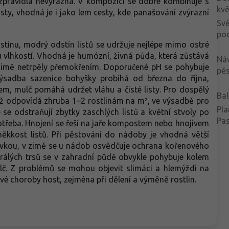
 zpravidla nevýrazná. V kompozici se dobře kombinuje s
kvě
ty, vhodná je i jako lem cesty, kde panašování zvýrazní
Svě
po
 stínu, modrý odstín listů se udržuje nejlépe mimo ostré
 vlhkostí. Vhodná je humózní, živná půda, která zůstává
Ná
v zimě netrpěly přemokřením. Doporučené pH se pohybuje
pěs
 Výsadba sazenice bohyšky probíhá od března do října,
m, mulč pomáhá udržet vláhu a čisté listy. Pro dospělý
Bal
ož odpovídá zhruba 1–2 rostlinám na m², ve výsadbě pro
Pla
e se odstraňují zbytky zaschlých listů a květní stvoly po
Pa
potřeba. Hnojení se řeší na jaře kompostem nebo hnojivem
měkkost listů. Při pěstování do nádoby je vhodná větší
livkou, v zimě se u nádob osvědčuje ochrana kořenového
rálých trsů se v zahradní půdě obvykle pohybuje kolem
lč. Z problémů se mohou objevit slimáci a hlemýždi na
rové choroby host, zejména při dělení a výměně rostlin.