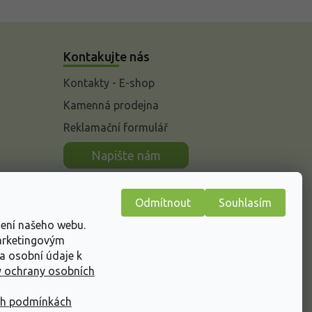
Kontakujte nás
Kontakty - E-shop
Kamenná prodejna
Reklamační formulář
n
Napište nám
Odmítnout
Souhlasím
žení našeho webu.
marketingovým
a osobní údaje k
 ochrany osobních
ch podmínkách