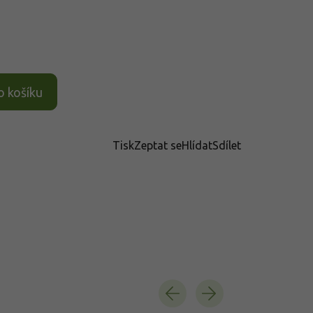
o košíku
Tisk
Zeptat se
Hlídat
Sdílet