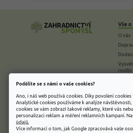
Z
á
Vše o
p
a
O nás
t
í
Doprav
Dodací
Vysvět
rostlin
Odstou
Podělíte se s námi o vaše cookies?
Rekla
Ano, i náš web používá cookies. Díky povolení cookie
Inform
Analytické cookies používáme k analýze návštěvnosti
údajů
cookies se vám zobrazí takové reklamy, které vás neb
Obcho
personalizaci reklam a měření reklamních kampaní. N
údajů.
Více informací o tom, jak Google zpracovává vaše oso