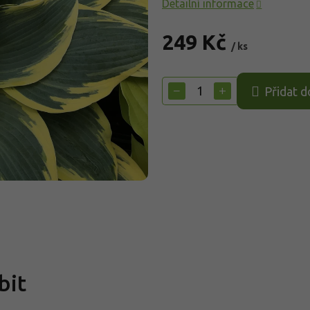
Detailní informace
249 Kč
/ ks
Měrná
cena:
−
+
Přidat d
bit