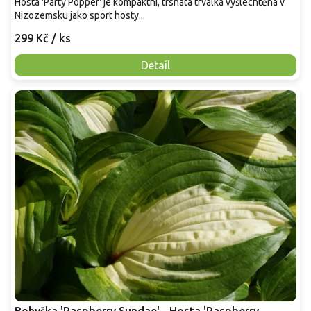
Hosta 'Party Popper' je kompaktní, trsnatá trvalka vyšlechtěná v
Nizozemsku jako sport hosty...
299 Kč
/ ks
Detail