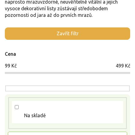
naprosto mrazuvzdorné, neuvěřitelně vitální a jejich
vysoce dekorativní listy zůstávají středobodem
pozornosti od jara až do prvních mrazů.
V
Zavřít filtr
ý
p
i
Cena
s
p
99
Kč
499
Kč
r
o
d
u
k
t
ů
Na skladě