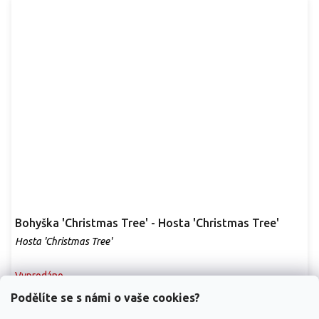
Bohyška 'Christmas Tree' - Hosta 'Christmas Tree'
Hosta 'Christmas Tree'
Vyprodáno
Podělíte se s námi o vaše cookies?
Hosta 'Christmas Tree' tvoří široký trs asi 50–60 cm × 90–120 cm.
Široce vejčité až okrouhlé listy...