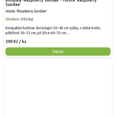
Bohyška 'Raspberry Sundae' - Hosta 'Raspberry
Sundae'
Hosta 'Raspberry Sundae'
Skladem
(
105 ks
)
Kompaktní kultivar dorůstající 30–40 cm výšky, v době květu
přibližně 50–55 cm, při šířce 60–70 cm....
399 Kč
/ ks
Detail