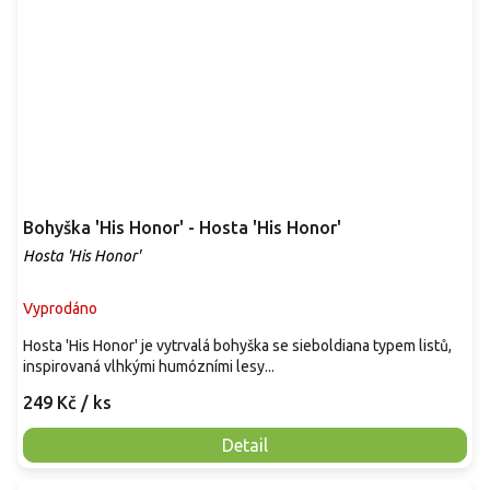
Bohyška 'His Honor' - Hosta 'His Honor'
Hosta 'His Honor'
Vyprodáno
Hosta 'His Honor' je vytrvalá bohyška se sieboldiana typem listů,
inspirovaná vlhkými humózními lesy...
249 Kč
/ ks
Detail