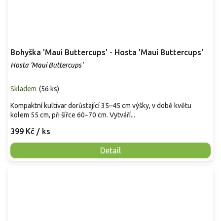
Bohyška 'Maui Buttercups' - Hosta 'Maui Buttercups'
Hosta 'Maui Buttercups'
Skladem
(
56 ks
)
Kompaktní kultivar dorůstající 35–45 cm výšky, v době květu
kolem 55 cm, při šířce 60–70 cm. Vytváří...
399 Kč
/ ks
Detail