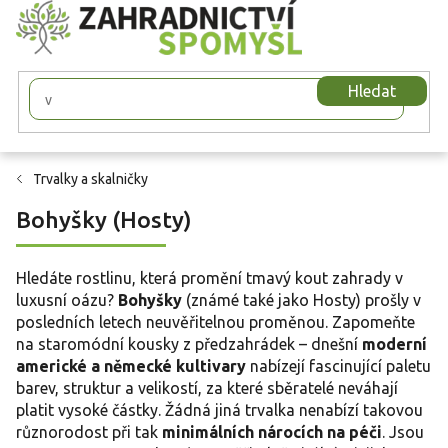
Přejít
na
obsah
Hledat
Trvalky a skalničky
Bohyšky (Hosty)
Hledáte rostlinu, která promění tmavý kout zahrady v
luxusní oázu?
Bohyšky
(známé také jako Hosty) prošly v
posledních letech neuvěřitelnou proměnou. Zapomeňte
na staromódní kousky z předzahrádek – dnešní
moderní
americké a německé kultivary
nabízejí fascinující paletu
barev, struktur a velikostí, za které sběratelé neváhají
platit vysoké částky. Žádná jiná trvalka nenabízí takovou
různorodost při tak
minimálních nárocích na péči
. Jsou