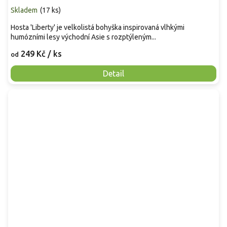
Skladem
(
17 ks
)
Hosta 'Liberty' je velkolistá bohyška inspirovaná vlhkými
humózními lesy východní Asie s rozptýleným...
249 Kč
/ ks
od
Detail