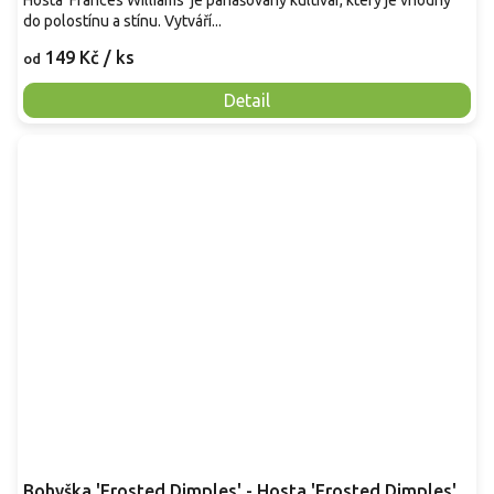
do polostínu a stínu. Vytváří...
149 Kč
/ ks
od
Detail
Bohyška 'Frosted Dimples' - Hosta 'Frosted Dimples'