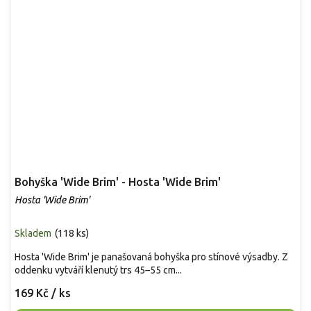
Bohyška 'Wide Brim' - Hosta 'Wide Brim'
Hosta 'Wide Brim'
Skladem
(
118 ks
)
Hosta 'Wide Brim' je panašovaná bohyška pro stínové výsadby. Z
oddenku vytváří klenutý trs 45–55 cm...
169 Kč
/ ks