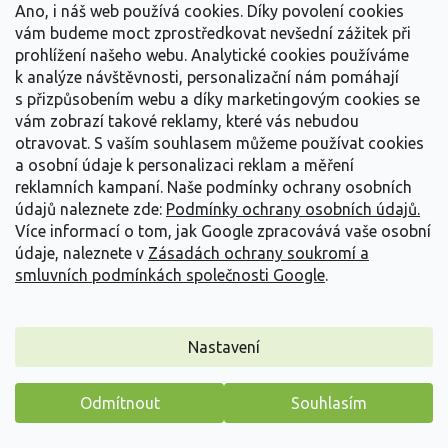
Ano, i náš web používá cookies. Díky povolení cookies
159 Kč
/ ks
vám budeme moct zprostředkovat nevšední zážitek při
prohlížení našeho webu. Analytické cookies používáme
Detail
k analýze návštěvnosti, personalizační nám pomáhají
s přizpůsobením webu a díky marketingovým cookies se
vám zobrazí takové reklamy, které vás nebudou
otravovat.
S vaším souhlasem můžeme používat cookies
a osobní údaje k personalizaci reklam a měření
reklamních kampaní. Naše podmínky ochrany osobních
údajů naleznete zde:
Podmínky ochrany osobních údajů.
Více informací o tom, jak Google zpracovává vaše osobní
údaje, naleznete v
Zásadách ochrany soukromí a
smluvních podmínkách společnosti Google
.
Nastavení
Odmítnout
Souhlasím
Bohyška 'June®' - Hosta 'June®'
Máme pro vás malý dárek
Hosta 'June®'