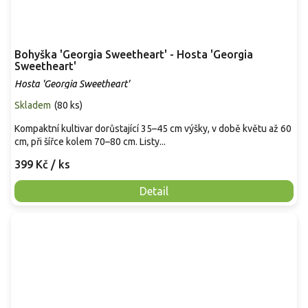
Bohyška 'Georgia Sweetheart' - Hosta 'Georgia
Sweetheart'
Hosta 'Georgia Sweetheart'
Skladem
(
80 ks
)
Kompaktní kultivar dorůstající 35–45 cm výšky, v době květu až 60
cm, při šířce kolem 70–80 cm. Listy...
399 Kč
/ ks
Detail