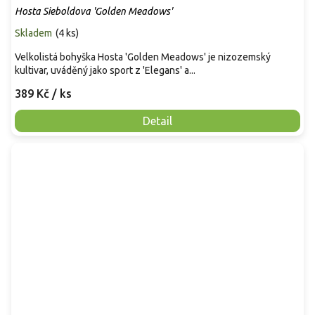
Hosta Sieboldova 'Golden Meadows'
Skladem
(
4 ks
)
Velkolistá bohyška Hosta 'Golden Meadows' je nizozemský
kultivar, uváděný jako sport z 'Elegans' a...
389 Kč
/ ks
Detail