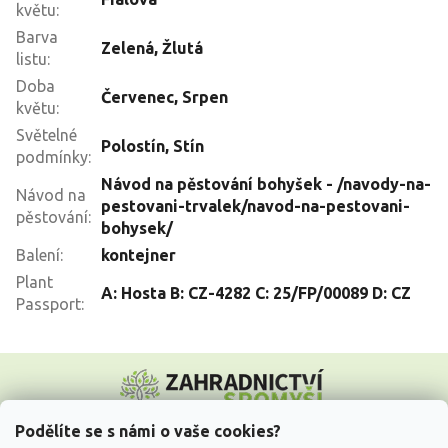
květu
:
Barva
Zelená
,
Žlutá
listu
:
Doba
Červenec
,
Srpen
květu
:
Světelné
Polostín
,
Stín
podmínky
:
Návod na pěstování bohyšek - /navody-na-
Návod na
pestovani-trvalek/navod-na-pestovani-
pěstování
:
bohysek/
Balení
:
kontejner
Plant
A: Hosta B: CZ-4282 C: 25/FP/00089 D: CZ
Passport
:
Z
á
p
a
Podělíte se s námi o vaše cookies?