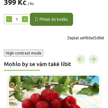
399 Kč
/ ks
Měrná
cena:
−
+
Přidat do košíku
Zeptat se
Hlídat
Sdílet
High-contrast mode
Mohlo by se vám také líbit