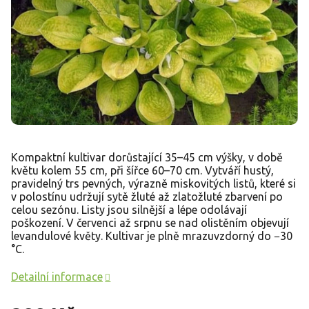
Kompaktní kultivar dorůstající 35–45 cm výšky, v době
květu kolem 55 cm, při šířce 60–70 cm. Vytváří hustý,
pravidelný trs pevných, výrazně miskovitých listů, které si
v polostínu udržují sytě žluté až zlatožluté zbarvení po
celou sezónu. Listy jsou silnější a lépe odolávají
poškození. V červenci až srpnu se nad olistěním objevují
levandulové květy. Kultivar je plně mrazuvzdorný do −30
°C.
Detailní informace