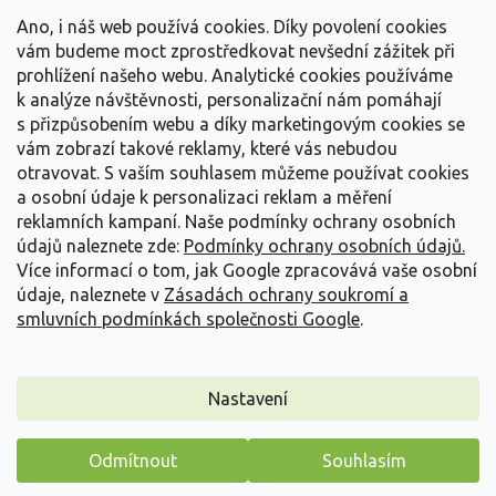
t
Vše o nákupu
í
Ano, i náš web používá cookies. Díky povolení cookies
vám budeme moct zprostředkovat nevšední zážitek při
prohlížení našeho webu. Analytické cookies používáme
Informace pro Vás
k analýze návštěvnosti, personalizační nám pomáhají
s přizpůsobením webu a díky marketingovým cookies se
Kontakujte nás
vám zobrazí takové reklamy, které vás nebudou
otravovat.
S vaším souhlasem můžeme používat cookies
a osobní údaje k personalizaci reklam a měření
reklamních kampaní. Naše podmínky ochrany osobních
údajů naleznete zde:
Podmínky ochrany osobních údajů.
Více informací o tom, jak Google zpracovává vaše osobní
údaje, naleznete v
Zásadách ochrany soukromí a
smluvních podmínkách společnosti Google
.
Vytvořil Shoptet
Nastavení
Copyright 2026
Zahradnictví Spomyšl
. Všechna práva
Odmítnout
Souhlasím
vyhrazena.
Máme pro vás malý dárek