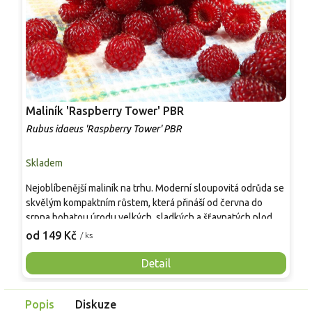
Maliník 'Raspberry Tower' PBR
P
'
Rubus idaeus 'Raspberry Tower' PBR
C
Skladem
S
Nejoblíbenější maliník na trhu. Moderní sloupovitá odrůda se
M
skvělým kompaktním růstem, která přináší od června do
A
srpna bohatou úrodu velkých, sladkých a šťavnatých plodů.
v
Pevné vzpřímené výhony tvoří elegantní habitus bez
j
od 149 Kč
o
/ ks
nutnosti opory, ideální pro nádoby, balkony i malé zahrady.
n
Mrazuvzdornost do −25 °C a spolehlivá vitalita z něj dělají
V
Detail
skvělou volbu pro každého pěstitele.
Popis
Diskuze