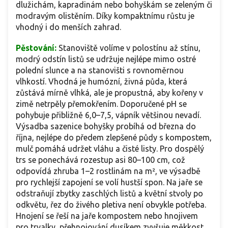
dlužichám, kapradinám nebo bohyškám se zeleným či
modravým olistěním. Díky kompaktnímu růstu je
vhodný i do menších zahrad.
Pěstování:
Stanoviště volíme v polostínu až stínu,
modrý odstín listů se udržuje nejlépe mimo ostré
polední slunce a na stanovišti s rovnoměrnou
vlhkostí. Vhodná je humózní, živná půda, která
zůstává mírně vlhká, ale je propustná, aby kořeny v
zimě netrpěly přemokřením. Doporučené pH se
pohybuje přibližně 6,0–7,5, vápník většinou nevadí.
Výsadba sazenice bohyšky probíhá od března do
října, nejlépe do předem zlepšené půdy s kompostem,
mulč pomáhá udržet vláhu a čisté listy. Pro dospělý
trs se ponechává rozestup asi 80–100 cm, což
odpovídá zhruba 1–2 rostlinám na m², ve výsadbě
pro rychlejší zapojení se volí hustší spon. Na jaře se
odstraňují zbytky zaschlých listů a květní stvoly po
odkvětu, řez do živého pletiva není obvykle potřeba.
Hnojení se řeší na jaře kompostem nebo hnojivem
pro trvalky, přehnojování dusíkem zvyšuje měkkost