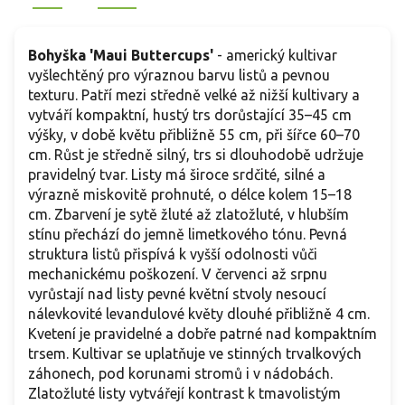
Bohyška 'Maui Buttercups'
- americký kultivar
vyšlechtěný pro výraznou barvu listů a pevnou
texturu. Patří mezi středně velké až nižší kultivary a
vytváří kompaktní, hustý trs dorůstající 35–45 cm
výšky, v době květu přibližně 55 cm, při šířce 60–70
cm. Růst je středně silný, trs si dlouhodobě udržuje
pravidelný tvar. Listy má široce srdčité, silné a
výrazně miskovitě prohnuté, o délce kolem 15–18
cm. Zbarvení je sytě žluté až zlatožluté, v hlubším
stínu přechází do jemně limetkového tónu. Pevná
struktura listů přispívá k vyšší odolnosti vůči
mechanickému poškození. V červenci až srpnu
vyrůstají nad listy pevné květní stvoly nesoucí
nálevkovité levandulové květy dlouhé přibližně 4 cm.
Kvetení je pravidelné a dobře patrné nad kompaktním
trsem. Kultivar se uplatňuje ve stinných trvalkových
záhonech, pod korunami stromů i v nádobách.
Zlatožluté listy vytvářejí kontrast k tmavolistým