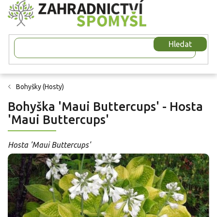
Přejít
na
obsah
Hledat
Bohyšky (Hosty)
Bohyška 'Maui Buttercups' - Hosta
'Maui Buttercups'
Hosta 'Maui Buttercups'