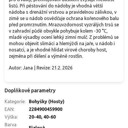
listů. Při pěstování do nádoby je vhodná větší
nádoba s drenážní vrstvou a pravidelnou zálivkou, v
zimě se u nádob osvědčuje ochrana kořenového balu
před promrznutím. Mrazuvzdornost vyzrálých trsů se
v zahradní půdě obvykle pohybuje kolem -30 °C,
mladé výsadby ocení lehký zimní mulč. Z problémů se
mohou objevit slimáci a hlemýždi na jaře, u nádob i
nosatci, a je vhodné hlídat virové choroby host,
zejména při dělení a výměně rostlin.
Autor: Jana | Revize: 21.2. 2026
Doplňkové parametry
Kategorie
:
Bohyšky (Hosty)
EAN
:
2284900459900
Výška
:
20-40
,
40-60
Barva
Fialová