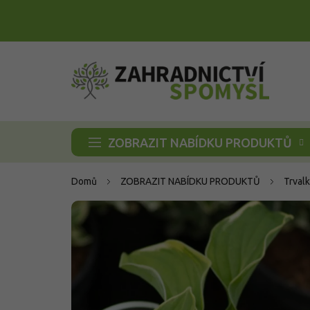
Přejít
na
obsah
ZOBRAZIT NABÍDKU PRODUKTŮ
Domů
ZOBRAZIT NABÍDKU PRODUKTŮ
Trvalk