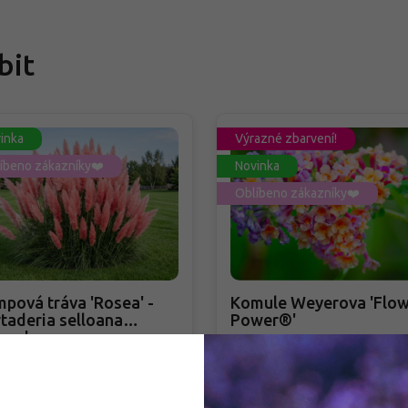
bit
inka
Výrazné zbarvení!
íbeno zákazníky❤️
Novinka
Oblíbeno zákazníky❤️
pová tráva 'Rosea' -
Komule Weyerova 'Flow
taderia selloana
Power®'
sea'
taderia selloana 'Rosea'
Buddleja weyeriana 'Flowe
Power®'
adem
PŘEDOBJEDNÁVKA PODZIM 2