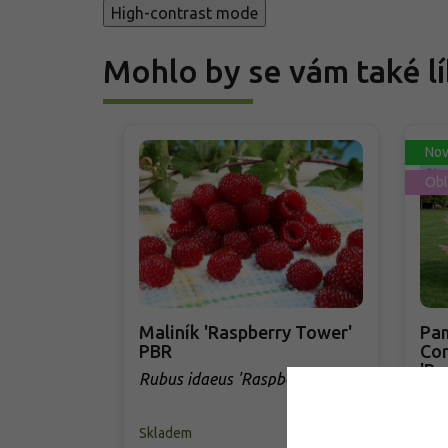
High-contrast mode
Mohlo by se vám také lí
Nov
Obl
Maliník 'Raspberry Tower'
Pam
PBR
Cor
'Ro
Rubus idaeus 'Raspberry
Cor
Tower' PBR
Skladem
Skl