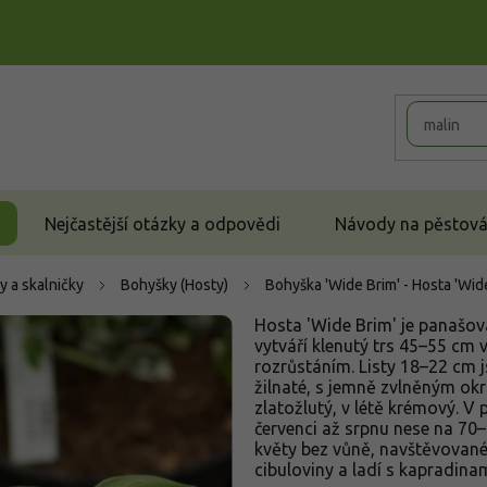
Nejčastější otázky a odpovědi
Návody na pěstován
y a skalničky
Bohyšky (Hosty)
Bohyška 'Wide Brim' - Hosta 'Wid
Hosta 'Wide Brim' je panašo
vytváří klenutý trs 45–55 cm
rozrůstáním. Listy 18–22 cm j
žilnaté, s jemně zvlněným okr
zlatožlutý, v létě krémový. V
červenci až srpnu nese na 70–9
květy bez vůně, navštěvované 
cibuloviny a ladí s kapradina