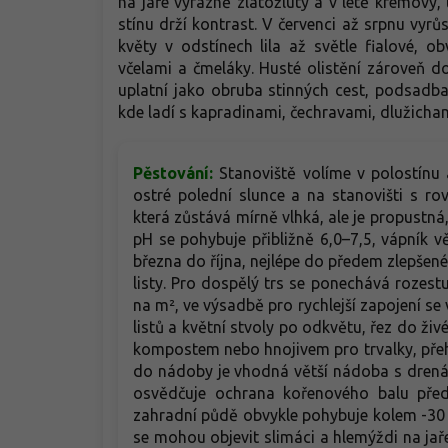
na jaře výrazně zlatožlutý a v létě krémový,
stínu drží kontrast. V červenci až srpnu vyrů
květy v odstínech lila až světle fialové, 
včelami a čmeláky. Husté olistění zároveň do
uplatní jako obruba stinných cest, podsadba
kde ladí s kapradinami, čechravami, dlužicha
Pěstování:
Stanoviště volíme v polostínu 
ostré polední slunce a na stanovišti s r
která zůstává mírně vlhká, ale je propustn
pH se pohybuje přibližně 6,0–7,5, vápník 
března do října, nejlépe do předem zlepše
listy. Pro dospělý trs se ponechává rozes
na m², ve výsadbě pro rychlejší zapojení se 
listů a květní stvoly po odkvětu, řez do živ
kompostem nebo hnojivem pro trvalky, přeh
do nádoby je vhodná větší nádoba s drenáž
osvědčuje ochrana kořenového balu před
zahradní půdě obvykle pohybuje kolem -30 
se mohou objevit slimáci a hlemýždi na jaře