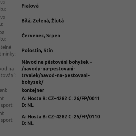
rva
Fialová
tu
:
rva
Bílá
,
Zelená
,
Žlutá
tu
:
ba
Červenec
,
Srpen
tu
:
telné
Polostín
,
Stín
dmínky
:
Návod na pěstování bohyšek -
vod na
/navody-na-pestovani-
tování
:
trvalek/navod-na-pestovani-
bohysek/
ení
:
kontejner
nt
A: Hosta B: CZ-4282 C: 26/FP/0011
ssport
:
D: NL
nt
A: Hosta B: CZ-4282 C: 25/FP/0110
ssport
D: NL