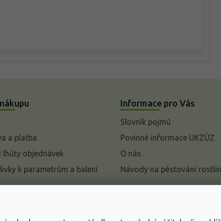
 nákupu
Informace pro Vás
Slovník pojmů
a a platba
Povinné informace UKZÚZ
 lhůty objednávek
O nás
livky k parametrům a balení
Návody na pěstování rostli
pení od kupní smlouvy
mace