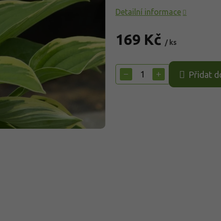
Detailní informace
169 Kč
/ ks
Měrná
cena:
−
+
Přidat d