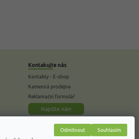
Kontakujte nás
Kontakty - E-shop
Kamenná prodejna
Reklamační formulář
n
Napište nám
Odmítnout
Souhlasím