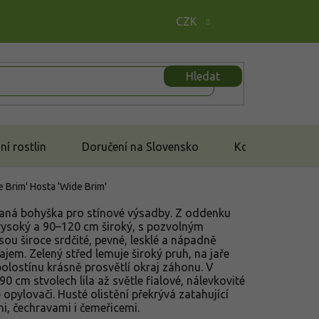
CZK
Hledat
í rostlin
Doručení na Slovensko
Kontakt
e Brim'
Hosta 'Wide Brim'
vaná bohyška pro stínové výsadby. Z oddenku
 vysoký a 90–120 cm široký, s pozvolným
sou široce srdčité, pevné, lesklé a nápadně
ajem. Zelený střed lemuje široký pruh, na jaře
 polostínu krásně prosvětlí okraj záhonu. V
0 cm stvolech lila až světle fialové, nálevkovité
opylovači. Husté olistění překrývá zatahující
mi, čechravami i čemeřicemi.