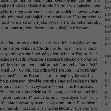
 takže v polostínu působí jako světelný lem záhonu a ve
Ba
stají nad olistění květní stvoly 70–90 cm s nálevkovitými
kvě
obvykle bez výrazné vůně, zato pravidelně navštěvované
Ba
bře překrývá zatahující jarní cibuloviny. V kompozici se
lis
 pod keře a stromy i jako výrazný trs do větší nádoby,
Do
mi, brunnerou, čemeřicemi i tmavolistými dřevinami.
kvě
Svě
až stínu, modrý odstín listů se udržuje nejlépe mimo
po
ovnoměrnou vlhkostí. Vhodná je humózní, živná půda,
á, aby kořeny v zimě netrpěly přemokřením. Doporučené
Ná
většinou nevadí. Výsadba sazenice bohyšky probíhá od
pěs
né půdy s kompostem, mulč pomáhá udržet vláhu a čisté
tup asi 80–100 cm, což odpovídá zhruba 1–2 rostlinám
Bal
volí hustší spon. Na jaře se odstraňují zbytky zaschlých
Pla
ého pletiva není obvykle potřeba. Hnojení se řeší na jaře
Pa
nojování dusíkem zvyšuje měkkost listů. Při pěstování
ní vrstvou a pravidelnou zálivkou, v zimě se u nádob
Pla
 promrznutím. Mrazuvzdornost vyzrálých trsů se v
Pa
°C, mladé výsadby ocení lehký zimní mulč. Z problémů
2
:
, u nádob i nosatci, a je vhodné hlídat virové choroby