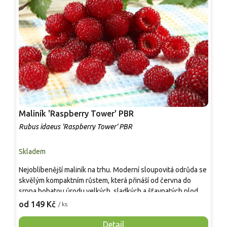
Maliník 'Raspberry Tower' PBR
P
'
Rubus idaeus 'Raspberry Tower' PBR
C
Skladem
S
Nejoblíbenější maliník na trhu. Moderní sloupovitá odrůda se
M
skvělým kompaktním růstem, která přináší od června do
A
srpna bohatou úrodu velkých, sladkých a šťavnatých plodů.
v
Pevné vzpřímené výhony tvoří elegantní habitus bez
j
od 149 Kč
o
/ ks
nutnosti opory, ideální pro nádoby, balkony i malé zahrady.
n
Mrazuvzdornost do −25 °C a spolehlivá vitalita z něj dělají
V
Detail