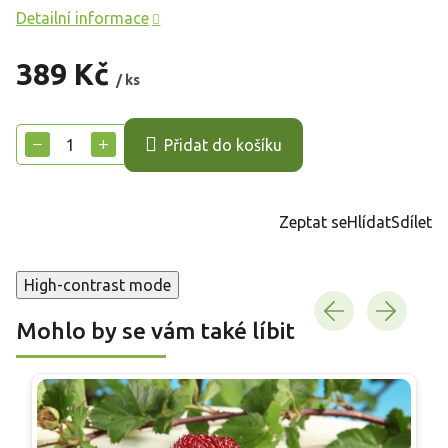
Detailní informace
389 Kč
/ ks
Měrná
cena:
−
+
Přidat do košíku
Zeptat se
Hlídat
Sdílet
High-contrast mode
Mohlo by se vám také líbit