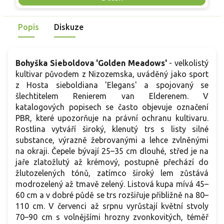
skvělou volbu pro každého pěstitele.
Popis
Diskuze
Bohyška Sieboldova 'Golden Meadows'
- velkolistý
kultivar původem z Nizozemska, uváděný jako sport
z Hosta sieboldiana 'Elegans' a spojovaný se
šlechtitelem Renierem van Elderenem. V
katalogových popisech se často objevuje označení
PBR, které upozorňuje na právní ochranu kultivaru.
Rostlina vytváří široký, klenutý trs s listy silné
substance, výrazně žebrovanými a lehce zvlněnými
na okraji. Čepele bývají 25–35 cm dlouhé, střed je na
jaře zlatožlutý až krémový, postupně přechází do
žlutozelených tónů, zatímco široký lem zůstává
modrozelený až tmavě zelený. Listová kupa mívá 45–
60 cm a v dobré půdě se trs rozšiřuje přibližně na 80–
110 cm. V červenci až srpnu vyrůstají květní stvoly
70–90 cm s volnějšími hrozny zvonkovitých, téměř