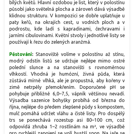
bílých květů. Hlavní ozdobou je list, který v polostínu
působí jako světelná plocha a zároveň dává výsadbě
klidnou strukturu. V kompozici se dobře uplatňuje u
paty keřů, na okrajích cest, u vodních ploch a v
podrostu, kde ladí s kapradinami, čechravami i
jarními cibulovinami. Květní stvoly i jednotlivé listy se
používají k řezu do zelených aranžmá.
Pěstování
:
Stanoviště volíme v polostínu až stínu,
modrý odstín listů se udržuje nejlépe mimo ostré
polední slunce a na stanovišti s rovnoměrnou
vlhkostí. Vhodná je humózní, živná půda, která
zůstává mírně vlhká, ale je propustná, aby kořeny v
zimě netrpěly přemokřením. Doporučené pH se
pohybuje přibližně 6,0–7,5, vápník většinou nevadí.
Výsadba sazenice bohyšky probíhá od března do
října, nejlépe do předem zlepšené půdy s kompostem,
mulč pomáhá udržet vláhu a čisté listy. Pro dospělý
trs se ponechává rozestup asi 80–100 cm, což
odpovídá zhruba 1–2 rostlinám na m², ve výsadbě
pro rychlejší zapojení se volí hustší spon. Na jaře se