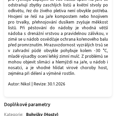
odstraňují zbytky zaschlých listů a květní stvoly po
odkvětu, řez do živého pletiva není obvykle potřeba.
Hnojení se řeší na jaře kompostem nebo hnojivem
pro trvalky, přehnojování dusíkem zvyšuje měkkost
listů. Při pěstování do nádoby je vhodná větší
nádoba s drenážní vrstvou a pravidelnou zálivkou, v
zimě se u nádob osvědčuje ochrana kořenového balu
před promrznutím. Mrazuvzdornost vyzrálých trsů se
v zahradní půdě obvykle pohybuje kolem -30 °C,
mladé výsadby ocení lehký zimní mulč. Z problémů se
mohou objevit slimáci a hlemýždi na jaře, u nádob i
nosatci, a je vhodné hlídat virové choroby host,
zejména při dělení a výměně rostlin.
Autor: Nikol | Revize: 30.1.2026
Doplňkové parametry
Kategorie
:
Bohyšky (Hosty)