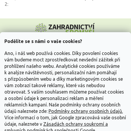
2
:
Z
á
p
a
Podělíte se s námi o vaše cookies?
t
Vše o nákupu
í
Ano, i náš web používá cookies. Díky povolení cookies
vám budeme moct zprostředkovat nevšední zážitek při
prohlížení našeho webu. Analytické cookies používáme
Informace pro Vás
k analýze návštěvnosti, personalizační nám pomáhají
s přizpůsobením webu a díky marketingovým cookies se
Kontakujte nás
vám zobrazí takové reklamy, které vás nebudou
otravovat.
S vaším souhlasem můžeme používat cookies
a osobní údaje k personalizaci reklam a měření
reklamních kampaní. Naše podmínky ochrany osobních
údajů naleznete zde:
Podmínky ochrany osobních údajů.
Více informací o tom, jak Google zpracovává vaše osobní
údaje, naleznete v
Zásadách ochrany soukromí a
smluvních podmínkách společnosti Google
.