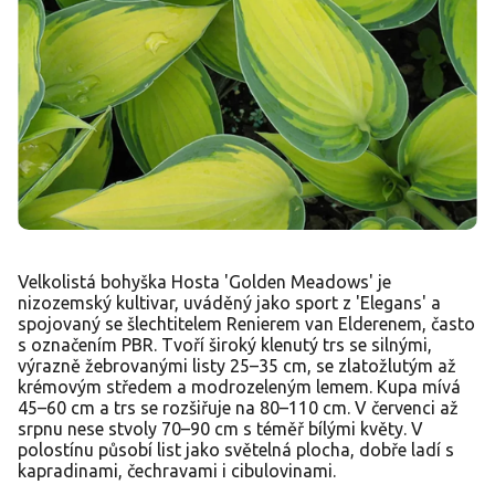
Velkolistá bohyška Hosta 'Golden Meadows' je
nizozemský kultivar, uváděný jako sport z 'Elegans' a
spojovaný se šlechtitelem Renierem van Elderenem, často
s označením PBR. Tvoří široký klenutý trs se silnými,
výrazně žebrovanými listy 25–35 cm, se zlatožlutým až
krémovým středem a modrozeleným lemem. Kupa mívá
45–60 cm a trs se rozšiřuje na 80–110 cm. V červenci až
srpnu nese stvoly 70–90 cm s téměř bílými květy. V
polostínu působí list jako světelná plocha, dobře ladí s
kapradinami, čechravami i cibulovinami.