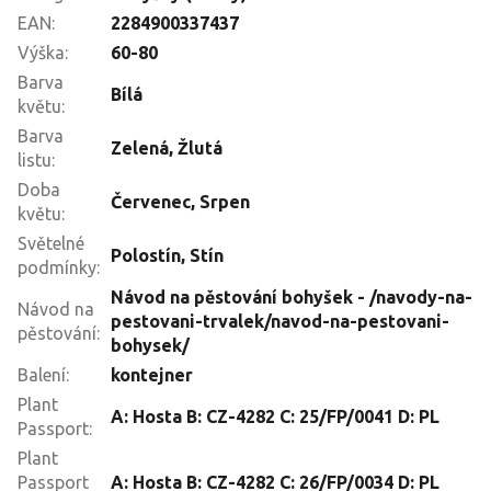
EAN
:
2284900337437
Výška
:
60-80
Barva
Bílá
květu
:
Barva
Zelená
,
Žlutá
listu
:
Doba
Červenec
,
Srpen
květu
:
Světelné
Polostín
,
Stín
podmínky
:
Návod na pěstování bohyšek - /navody-na-
Návod na
pestovani-trvalek/navod-na-pestovani-
pěstování
:
bohysek/
Balení
:
kontejner
Plant
A: Hosta B: CZ-4282 C: 25/FP/0041 D: PL
Passport
:
Plant
Passport
A: Hosta B: CZ-4282 C: 26/FP/0034 D: PL