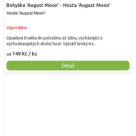
Bohyška 'August Moon' - Hosta 'August Moon'
Hosta 'August Moon'
Vyprodáno
Opadavá trvalka do polostínu až stínu, vycházející z
východoasijských druhů host. Vytváří široký trs...
149 Kč
/ ks
od
Detail