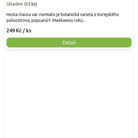
Skladem
(
35 ks
)
Hosta clausa var. normalis je botanická varieta z Korejského
poloostrova, popsaná F. Maekawou roku...
249 Kč
/ ks
Detail