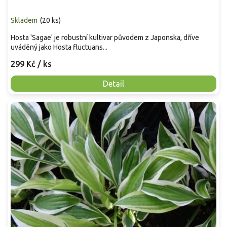
Skladem
(
20 ks
)
Hosta 'Sagae' je robustní kultivar původem z Japonska, dříve
uváděný jako Hosta fluctuans...
299 Kč
/ ks
Detail