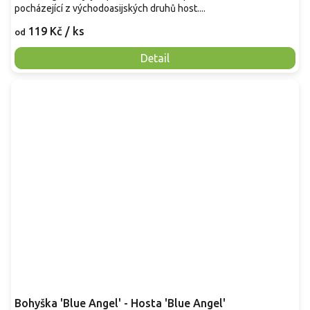
pocházející z východoasijských druhů host....
119 Kč
/ ks
od
Detail
Bohyška 'Blue Angel' - Hosta 'Blue Angel'