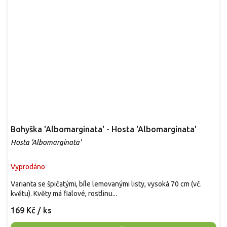
Bohyška 'Albomarginata' - Hosta 'Albomarginata'
Hosta 'Albomarginata'
Vyprodáno
Varianta se špičatými, bíle lemovanými listy, vysoká 70 cm (vč.
květu). Květy má fialové, rostlinu...
169 Kč
/ ks