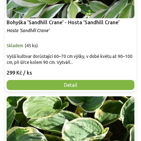
Bohyška 'Sandhill Crane' - Hosta 'Sandhill Crane'
Hosta 'Sandhill Crane'
Skladem
(
45 ks
)
Vyšší kultivar dorůstající 60–70 cm výšky, v době květu až 90–100
cm, při šířce kolem 90 cm. Vytváří...
299 Kč
/ ks
Detail