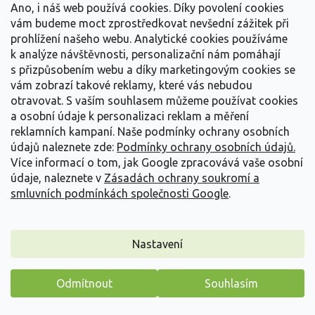
Ano, i náš web používá cookies. Díky povolení cookies
vám budeme moct zprostředkovat nevšední zážitek při
prohlížení našeho webu. Analytické cookies používáme
k analýze návštěvnosti, personalizační nám pomáhají
s přizpůsobením webu a díky marketingovým cookies se
vám zobrazí takové reklamy, které vás nebudou
otravovat.
S vaším souhlasem můžeme používat cookies
Bohyška 'Color Festival' - Hosta 'Color Festival'
a osobní údaje k personalizaci reklam a měření
Hosta 'Color Festival'
reklamních kampaní. Naše podmínky ochrany osobních
údajů naleznete zde:
Podmínky ochrany osobních údajů.
Vyprodáno
Více informací o tom, jak Google zpracovává vaše osobní
údaje, naleznete v
Zásadách ochrany soukromí a
Hosta 'Color Festival' je opadavá trvalka do polostínu až stínu,
ceněná pro výrazně panašované listy....
smluvních podmínkách společnosti Google
.
289 Kč
/ ks
Detail
Nastavení
Odmítnout
Souhlasím
Máme pro vás malý dárek