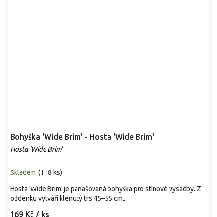
Bohyška 'Wide Brim' - Hosta 'Wide Brim'
Hosta 'Wide Brim'
Skladem
(
118 ks
)
Hosta 'Wide Brim' je panašovaná bohyška pro stínové výsadby. Z
oddenku vytváří klenutý trs 45–55 cm...
169 Kč
/ ks