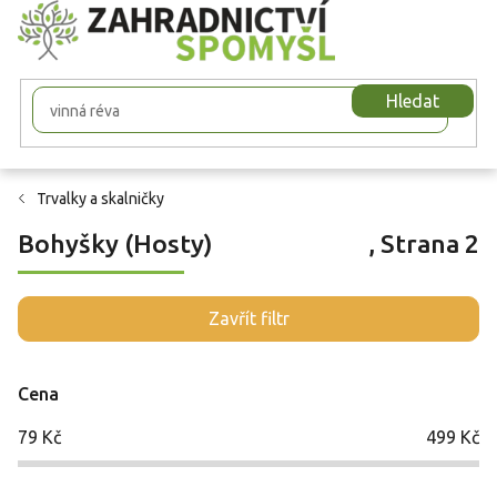
Přejít
na
obsah
Hledat
Trvalky a skalničky
Bohyšky (Hosty)
, Strana 2
V
Zavřít filtr
ý
p
i
Cena
s
p
79
Kč
499
Kč
r
o