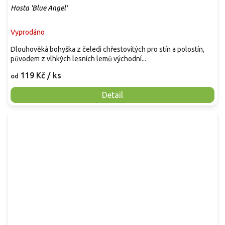
Hosta 'Blue Angel'
Vyprodáno
Dlouhověká bohyška z čeledi chřestovitých pro stín a polostín,
původem z vlhkých lesních lemů východní...
119 Kč
/ ks
od
Detail