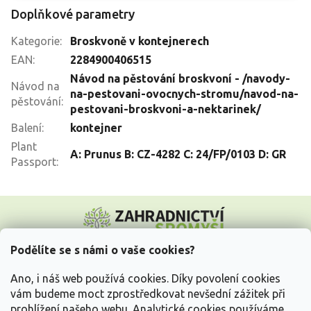
Doplňkové parametry
Kategorie
:
Broskvoně v kontejnerech
EAN
:
2284900406515
Návod na pěstování broskvoní - /navody-
Návod na
na-pestovani-ovocnych-stromu/navod-na-
pěstování
:
pestovani-broskvoni-a-nektarinek/
Balení
:
kontejner
Plant
A: Prunus B: CZ-4282 C: 24/FP/0103 D: GR
Passport
:
Z
á
p
a
Podělíte se s námi o vaše cookies?
t
Vše o nákupu
í
Ano, i náš web používá cookies. Díky povolení cookies
vám budeme moct zprostředkovat nevšední zážitek při
prohlížení našeho webu. Analytické cookies používáme
Informace pro Vás