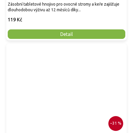
Zásobní tabletové hnojivo pro ovocné stromy a keře zajišťuje
dlouhodobou výživu až 12 měsíců díky...
119 Kč
Detail
–31 %