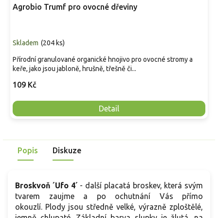
Agrobio Trumf pro ovocné dřeviny
Skladem
(
204 ks
)
Přírodní granulované organické hnojivo pro ovocné stromy a
keře, jako jsou jabloně, hrušně, třešně či...
109 Kč
Detail
Popis
Diskuze
Broskvoň ´Ufo 4´
- další placatá broskev, která svým
tvarem zaujme a po ochutnání Vás přímo
okouzlí.
Plody jsou středně velké, výrazně zploštělé,
jemně chlupaté. Základní barva slupky je žlutá, na