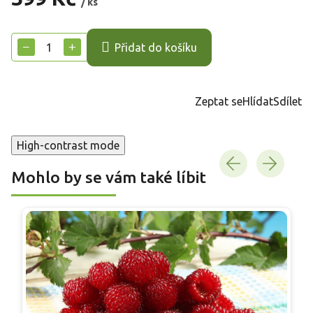
/ ks
Měrná
cena:
−
+
Přidat do košíku
Zeptat se
Hlídat
Sdílet
High-contrast mode
Mohlo by se vám také líbit