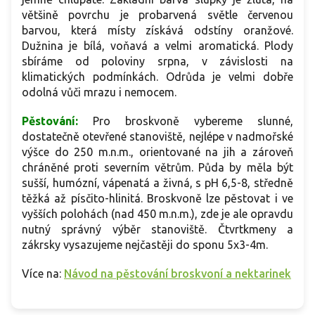
většině povrchu je probarvená světle červenou
barvou, která místy získává odstíny oranžové.
Dužnina je bílá, voňavá a velmi aromatická. Plody
sbíráme od poloviny srpna, v závislosti na
klimatických podmínkách. Odrůda je velmi dobře
odolná vůči mrazu i nemocem.
Pěstování:
Pro broskvoně vybereme slunné,
dostatečně otevřené stanoviště, nejlépe v nadmořské
výšce do 250 m.n.m., orientované na jih a zároveň
chráněné proti severním větrům. Půda by měla být
sušší, humózní, vápenatá a živná, s pH 6,5-8, středně
těžká až písčito-hlinitá. Broskvoně lze pěstovat i ve
vyšších polohách (nad 450 m.n.m.), zde je ale opravdu
nutný správný výběr stanoviště. Čtvrtkmeny a
zákrsky vysazujeme nejčastěji do sponu 5x3-4m.
Více na:
Návod na pěstování broskvoní a nektarinek