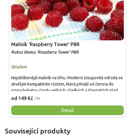
Maliník 'Raspberry Tower' PBR
P
'
Rubus idaeus 'Raspberry Tower' PBR
C
Skladem
S
Nejoblíbenější maliník na trhu. Moderní sloupovitá odrůda se
M
skvělým kompaktním růstem, která přináší od června do
A
srpna bohatou úrodu velkých, sladkých a šťavnatých plodů.
v
Pevné vzpřímené výhony tvoří elegantní habitus bez
j
od 149 Kč
o
/ ks
nutnosti opory, ideální pro nádoby, balkony i malé zahrady.
n
Mrazuvzdornost do −25 °C a spolehlivá vitalita z něj dělají
V
Detail
skvělou volbu pro každého pěstitele.
Související produkty