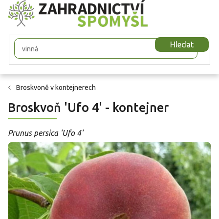
Přejít
na
obsah
Hledat
Broskvoně v kontejnerech
Broskvoň 'Ufo 4' - kontejner
Prunus persica 'Ufo 4'