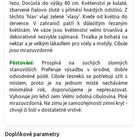
řezu. Dorůstá do výšky 80 cm. Květenství je kulaté,
zbarvené fialovo žlutě s příměsí hnědých odstínů. Z
těchto 'hlav' vlají zelené 'vlasy'. Kvete od května do
července. V zahraničí patří k důležitým řezaným
květinám. Ve váze jsou květenství velmi trvanlivá a
dekorativně nezvykle zajímavá.
Trvalka je bohatá na
nektar a je velkým lákadlem pro včely a motýly.
Cibule
jsou mrazuvzdorné.
Pěstování:
Prospívá na suchých slunných
stanovištích. Preferuje výsadbu v úrodné, dobře
odvodněné půdě. Cibule česneků se potřebují sžít s
místem, proto je na jednom místě necháváme
minimálně rok, doporučujeme je nepřesazovat.
Vyhovuje jim lehčí zem. Velmi odolná cibulovina. Plně
mrazuvzdorná. Na zimu je samozřejmostí zimní kryt -
chvojí či listí v dostatečné vrstvě.
Doplňkové parametry