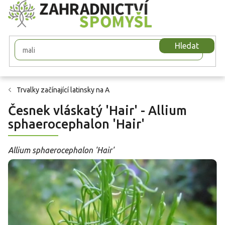
Přejít
na
obsah
Hledat
Trvalky začínající latinsky na A
Česnek vláskatý 'Hair' - Allium
sphaerocephalon 'Hair'
Allium sphaerocephalon 'Hair'