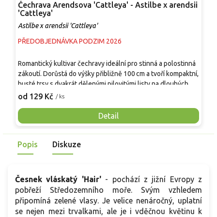
Čechrava Arendsova 'Cattleya' - Astilbe x arendsii
Ř
'Cattleya'
'
Astilbe x arendsii 'Cattleya'
A
PŘEDOBJEDNÁVKA PODZIM 2026
S
Romantický kultivar čechravy ideální pro stinná a polostinná
S
zákoutí. Dorůstá do výšky přibližně 100 cm a tvoří kompaktní,
b
husté trsy s dvakrát dělenými pilovitými listy na dlouhých
v
řapících, které zůstávají tmavě zelené po celou vegetační
a
od 129 Kč
o
/ ks
sezónu. Od července do srpna kvete bohatými latami sytě
v
růžově fialových květů, jež připomínají načechraná ptačí
š
Detail
pírka a přitahují pozornost v zahradě. Má dlouhé kvetení, je
s
vhodná k řezu a skvěle se hodí do trvalkových záhonů,
č
Popis
Diskuze
skupinových výsadeb i jako solitér. Vynikne v kombinaci s
m
bohyškami, bergenii, dlužichou, čemeřicí a popelivkou.
m
Česnek vláskatý 'Hair'
-
pochází z jižní Evropy z
pobřeží Středozemního moře.
Svým vzhledem
připomíná zelené vlasy.
Je velice nenáročný, uplatní
se nejen mezi trvalkami, ale je i vděčnou květinu k