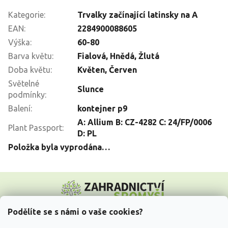
Kategorie
:
Trvalky začínající latinsky na A
EAN
:
2284900088605
Výška
:
60-80
Barva květu
:
Fialová
,
Hnědá
,
Žlutá
Doba květu
:
Květen
,
Červen
Světelné
Slunce
podmínky
:
Balení
:
kontejner p9
A: Allium B: CZ-4282 C: 24/FP/0006
Plant Passport
:
D: PL
Položka byla vyprodána…
Z
á
p
a
Podělíte se s námi o vaše cookies?
t