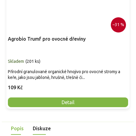
–31 %
Agrobio Trumf pro ovocné dřeviny
Skladem
(
201 ks
)
Přírodní granulované organické hnojivo pro ovocné stromy a
keře, jako jsou jabloně, hrušně, třešně či...
109 Kč
Detail
Popis
Diskuze