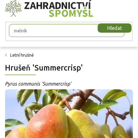
Přejít
na
obsah
Hledat
Letní hrušně
Hrušeň 'Summercrisp'
Pyrus communis 'Summercrisp'