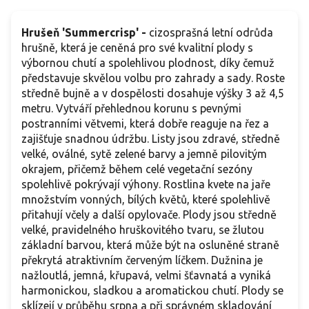
Hrušeň 'Summercrisp' -
cizosprašná letní odrůda
hrušně, která je ceněná pro své kvalitní plody s
výbornou chutí a spolehlivou plodnost, díky čemuž
představuje skvělou volbu pro zahrady a sady. Roste
středně bujně a v dospělosti dosahuje výšky 3 až 4,5
metru. Vytváří přehlednou korunu s pevnými
postranními větvemi, která dobře reaguje na řez a
zajišťuje snadnou údržbu. Listy jsou zdravé, středně
velké, oválné, sytě zelené barvy a jemně pilovitým
okrajem, přičemž během celé vegetační sezóny
spolehlivě pokrývají výhony. Rostlina kvete na jaře
množstvím vonných, bílých květů, které spolehlivě
přitahují včely a další opylovače. Plody jsou středně
velké, pravidelného hruškovitého tvaru, se žlutou
základní barvou, která může být na osluněné straně
překrytá atraktivním červeným líčkem. Dužnina je
nažloutlá, jemná, křupavá, velmi šťavnatá a vyniká
harmonickou, sladkou a aromatickou chutí. Plody se
sklízejí v průběhu srpna a při správném skladování