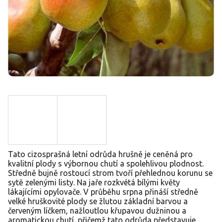
Tato cizosprašná letní odrůda hrušně je ceněná pro
kvalitní plody s výbornou chutí a spolehlivou plodnost.
Středně bujně rostoucí strom tvoří přehlednou korunu se
sytě zelenými listy. Na jaře rozkvétá bílými květy
lákajícími opylovače. V průběhu srpna přináší středně
velké hruškovité plody se žlutou základní barvou a
červeným líčkem, nažloutlou křupavou dužninou a
aromatickou chutí, přičemž tato odrůda představuje