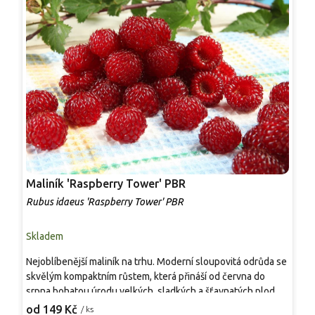
Maliník 'Raspberry Tower' PBR
P
'
Rubus idaeus 'Raspberry Tower' PBR
C
Skladem
S
Nejoblíbenější maliník na trhu. Moderní sloupovitá odrůda se
M
skvělým kompaktním růstem, která přináší od června do
A
srpna bohatou úrodu velkých, sladkých a šťavnatých plodů.
v
Pevné vzpřímené výhony tvoří elegantní habitus bez
j
od 149 Kč
o
/ ks