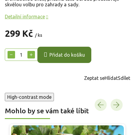
skvělou volbu pro zahrady a sady.
Detailní informace
299 Kč
/ ks
Měrná
cena:
−
+
Přidat do košíku
Zeptat se
Hlídat
Sdílet
High-contrast mode
Mohlo by se vám také líbit