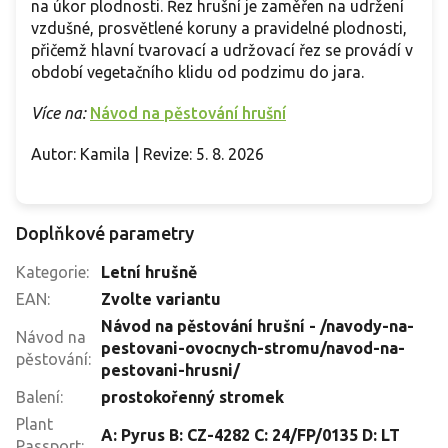
na úkor plodnosti. Řez hrušní je zaměřen na udržení
vzdušné, prosvětlené koruny a pravidelné plodnosti,
přičemž hlavní tvarovací a udržovací řez se provádí v
období vegetačního klidu od podzimu do jara.
Více na:
Návod na pěstování hrušní
Autor: Kamila | Revize: 5. 8. 2026
Doplňkové parametry
Kategorie
:
Letní hrušně
EAN
:
Zvolte variantu
Návod na pěstování hrušní - /navody-na-
Návod na
pestovani-ovocnych-stromu/navod-na-
pěstování
:
pestovani-hrusni/
Balení
:
prostokořenný stromek
Plant
A: Pyrus B: CZ-4282 C: 24/FP/0135 D: LT
Passport
: