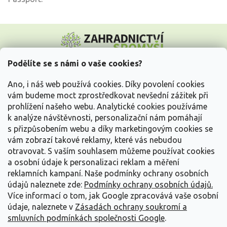
Z
á
p
a
Podělíte se s námi o vaše cookies?
t
Vše o nákupu
í
Ano, i náš web používá cookies. Díky povolení cookies
vám budeme moct zprostředkovat nevšední zážitek při
prohlížení našeho webu. Analytické cookies používáme
Informace pro Vás
k analýze návštěvnosti, personalizační nám pomáhají
s přizpůsobením webu a díky marketingovým cookies se
Kontakujte nás
vám zobrazí takové reklamy, které vás nebudou
otravovat.
S vaším souhlasem můžeme používat cookies
a osobní údaje k personalizaci reklam a měření
reklamních kampaní. Naše podmínky ochrany osobních
údajů naleznete zde:
Podmínky ochrany osobních údajů.
Více informací o tom, jak Google zpracovává vaše osobní
údaje, naleznete v
Zásadách ochrany soukromí a
smluvních podmínkách společnosti Google
.