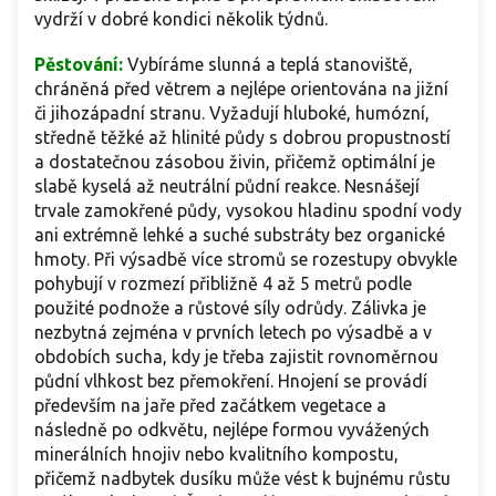
vydrží v dobré kondici několik týdnů.
Pěstování:
Vybíráme slunná a teplá stanoviště,
chráněná před větrem a nejlépe orientována na jižní
či jihozápadní stranu. Vyžadují hluboké, humózní,
středně těžké až hlinité půdy s dobrou propustností
a dostatečnou zásobou živin, přičemž optimální je
slabě kyselá až neutrální půdní reakce. Nesnášejí
trvale zamokřené půdy, vysokou hladinu spodní vody
ani extrémně lehké a suché substráty bez organické
hmoty. Při výsadbě více stromů se rozestupy obvykle
pohybují v rozmezí přibližně 4 až 5 metrů podle
použité podnože a růstové síly odrůdy. Zálivka je
nezbytná zejména v prvních letech po výsadbě a v
obdobích sucha, kdy je třeba zajistit rovnoměrnou
půdní vlhkost bez přemokření. Hnojení se provádí
především na jaře před začátkem vegetace a
následně po odkvětu, nejlépe formou vyvážených
minerálních hnojiv nebo kvalitního kompostu,
přičemž nadbytek dusíku může vést k bujnému růstu