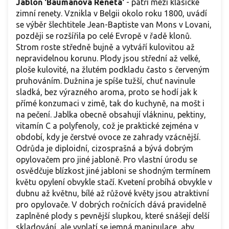
Jabloň 'Baumanova Reneta'
- patří mezi klasické
zimní renety. Vznikla v Belgii okolo roku 1800, uvádí
se výběr šlechtitele Jean-Baptiste van Mons v Lovani,
později se rozšířila po celé Evropě v řadě klonů.
Strom roste středně bujně a vytváří kulovitou až
nepravidelnou korunu. Plody jsou střední až velké,
ploše kulovité, na žlutém podkladu často s červeným
pruhováním. Dužnina je spíše tužší, chuť navinule
sladká, bez výrazného aroma, proto se hodí jak k
přímé konzumaci v zimě, tak do kuchyně, na mošt i
na pečení. Jablka obecně obsahují vlákninu, pektiny,
vitamín C a polyfenoly, což je praktické zejména v
období, kdy je čerstvé ovoce ze zahrady vzácnější.
Odrůda je diploidní, cizosprašná a bývá dobrým
opylovačem pro jiné jabloně. Pro vlastní úrodu se
osvědčuje blízkost jiné jabloni se shodným termínem
květu opylení obvykle stačí. Kvetení probíhá obvykle v
dubnu až květnu, bílé až růžové květy jsou atraktivní
pro opylovače. V dobrých ročnících dává pravidelně
zaplněné plody s pevnější slupkou, které snášejí delší
skladování, ale vyplatí se jemná manipulace, aby