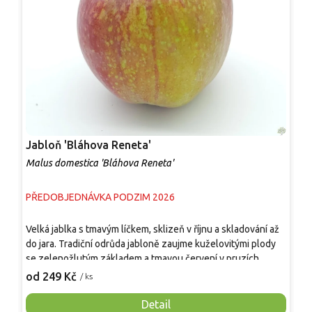
Jabloň 'Bláhova Reneta'
J
Malus domestica 'Bláhova Reneta'
M
PŘEDOBJEDNÁVKA PODZIM 2026
P
Velká jablka s tmavým líčkem, sklizeň v říjnu a skladování až
J
do jara. Tradiční odrůda jabloně zaujme kuželovitými plody
d
se zelenožlutým základem a tmavou červení v pruzích,
s
doplněnou nápadnými bílými lenticelami. Dužnina je
p
od 249 Kč
o
/ ks
žlutobílá, šťavnatá, aromatická, vhodná k přímému konzumu,
c
moštování i pečení. Plody před sklizní obvykle nepadají,
o
Detail