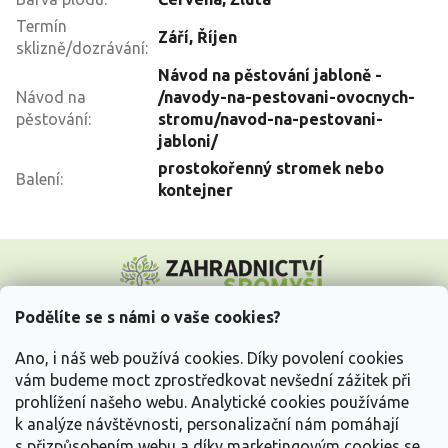
Termín
Září
,
Říjen
sklizně/dozrávání
:
Návod na pěstování jabloně -
Návod na
/navody-na-pestovani-ovocnych-
pěstování
:
stromu/navod-na-pestovani-
jabloni/
prostokořenný stromek nebo
Balení
:
kontejner
Z
á
p
a
Podělíte se s námi o vaše cookies?
t
Vše o nákupu
í
Ano, i náš web používá cookies. Díky povolení cookies
vám budeme moct zprostředkovat nevšední zážitek při
prohlížení našeho webu. Analytické cookies používáme
Informace pro Vás
k analýze návštěvnosti, personalizační nám pomáhají
s přizpůsobením webu a díky marketingovým cookies se