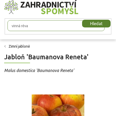
Přejít
na
obsah
Hledat
Zimní jabloně
Jabloň 'Baumanova Reneta'
Malus domestica 'Baumanova Reneta'