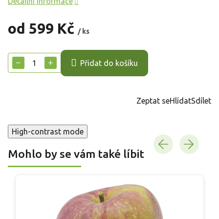
Detailní informace
od
599 Kč
/ ks
Měrná
cena:
−
+
Přidat do košíku
Zeptat se
Hlídat
Sdílet
High-contrast mode
Mohlo by se vám také líbit