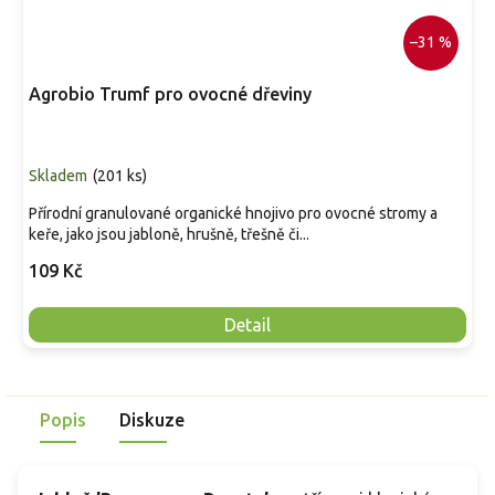
–31 %
Agrobio Trumf pro ovocné dřeviny
Skladem
(
201 ks
)
Přírodní granulované organické hnojivo pro ovocné stromy a
keře, jako jsou jabloně, hrušně, třešně či...
109 Kč
Detail
Popis
Diskuze