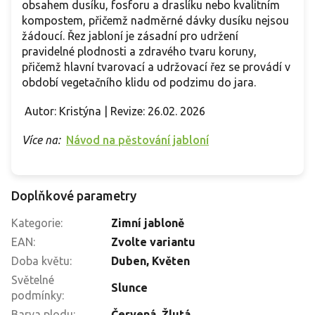
obsahem dusíku, fosforu a draslíku nebo kvalitním
kompostem, přičemž nadměrné dávky dusíku nejsou
žádoucí. Řez jabloní je zásadní pro udržení
pravidelné plodnosti a zdravého tvaru koruny,
přičemž hlavní tvarovací a udržovací řez se provádí v
období vegetačního klidu od podzimu do jara.
Autor: Kristýna | Revize: 26.02. 2026
Více na:
Návod na pěstování jabloní
Doplňkové parametry
Kategorie
:
Zimní jabloně
EAN
:
Zvolte variantu
Doba květu
:
Duben, Květen
Světelné
Slunce
podmínky
:
Barva plodu
:
Červená, Žlutá