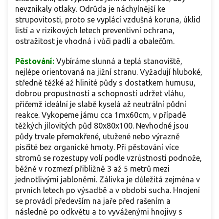
nevznikaly otlaky. Odrůda je náchylnější ke
strupovitosti, proto se vyplácí vzdušná koruna, úklid
listí a v rizikových letech preventivní ochrana,
ostražitost je vhodná i vůči padlí a obalečům.
Pěstování:
Vybíráme slunná a teplá stanoviště,
nejlépe orientovaná na jižní stranu. Vyžadují hluboké,
středně těžké až hlinité půdy s dostatkem humusu,
dobrou propustností a schopností udržet vláhu,
přičemž ideální je slabě kyselá až neutrální půdní
reakce. Vykopeme jámu cca 1mx60cm, v případě
těžkých jílovitých půd 80x80x100. Nevhodné jsou
půdy trvale přemokřené, utužené nebo výrazně
písčité bez organické hmoty. Při pěstování více
stromů se rozestupy volí podle vzrůstnosti podnože,
běžně v rozmezí přibližně 3 až 5 metrů mezi
jednotlivými jabloněmi. Zálivka je důležitá zejména v
prvních letech po výsadbě a v období sucha. Hnojení
se provádí především na jaře před rašením a
následně po odkvětu a to vyváženými hnojivy s