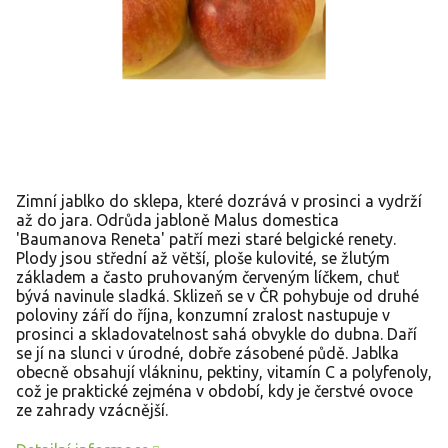
Zimní jablko do sklepa, které dozrává v prosinci a vydrží
až do jara. Odrůda jabloně Malus domestica
'Baumanova Reneta' patří mezi staré belgické renety.
Plody jsou střední až větší, ploše kulovité, se žlutým
základem a často pruhovaným červeným líčkem, chuť
bývá navinule sladká. Sklizeň se v ČR pohybuje od druhé
poloviny září do října, konzumní zralost nastupuje v
prosinci a skladovatelnost sahá obvykle do dubna. Daří
se jí na slunci v úrodné, dobře zásobené půdě. Jablka
obecně obsahují vlákninu, pektiny, vitamín C a polyfenoly,
což je praktické zejména v období, kdy je čerstvé ovoce
ze zahrady vzácnější.