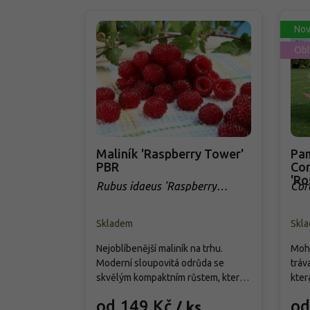
Nov
Obl
Maliník 'Raspberry Tower'
Pam
PBR
Cor
'Ro
Rubus idaeus 'Raspberry
Cor
Tower' PBR
Skladem
Skl
Nejoblíbenější maliník na trhu.
Mohu
Moderní sloupovitá odrůda se
tráv
skvělým kompaktním růstem, která
kter
přináší od června do srpna bohatou
cm. 
od 149 Kč
od
/ ks
úrodu velkých, sladkých a
choc