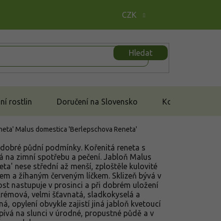
CZK
Hledat
í rostlin
Doručení na Slovensko
Kontakt
neta'
Malus domestica 'Berlepschova Reneta'
 dobré půdní podmínky. Kořenitá reneta s
na zimní spotřebu a pečení. Jabloň Malus
a' nese střední až menší, zploštěle kulovité
em a žíhaným červeným líčkem. Sklizeň bývá v
ost nastupuje v prosinci a při dobrém uložení
krémová, velmi šťavnatá, sladkokyselá a
á, opylení obvykle zajistí jiná jabloň kvetoucí
pívá na slunci v úrodné, propustné půdě a v