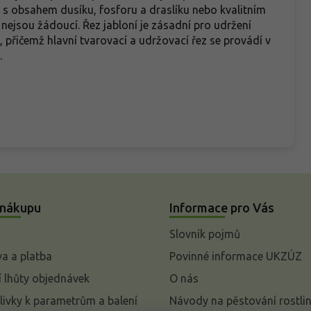
 s obsahem dusíku, fosforu a draslíku nebo kvalitním
jsou žádoucí. Řez jabloní je zásadní pro udržení
 přičemž hlavní tvarovací a udržovací řez se provádí v
.
 nákupu
Informace pro Vás
Slovník pojmů
a a platba
Povinné informace UKZÚZ
 lhůty objednávek
O nás
livky k parametrům a balení
Návody na pěstování rostli