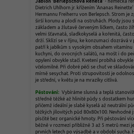
Jabloň 'Berlepschova Reneta'
- německá rene
Dietrich Uhlhorn jr. křížením 'Ananas Reinett
Hermannu Freiherru von Berlepsch. Strom je zp
širší korunu a plodí na ostruhách. Plody jsou 
základem a žlutavě červeným líčkem, často 
velmi šťavnatá, sladkokyselá a kořenitá, čas
drží. Sklízí se v říjnu, ke konzumaci dozrává
patří k jablkům s vysokým obsahem vitamínu 
kuchyni, do ovocných salátů, na mošt i do peč
opylení obvykle stačí. Kvetení probíhá obvykle
včelomilné. Při dobré péči se chuť ve sklado
mírně sesychat. Proti strupovitosti je odolnos
je střední, v květu je na mrazíky citlivá.
Pěstování:
Vybíráme slunná a teplá stanoviště
středně těžké až hlinité půdy s dostatkem h
přičemž ideální je slabě kyselá až neutrální
těžkých jílovitých půd 80x80x100. Nevhodné 
písčité bez organické hmoty. Při pěstování ví
běžně v rozmezí přibližně 3 až 5 metrů mezi j
prvních letech po výsadbě a v období sucha. 