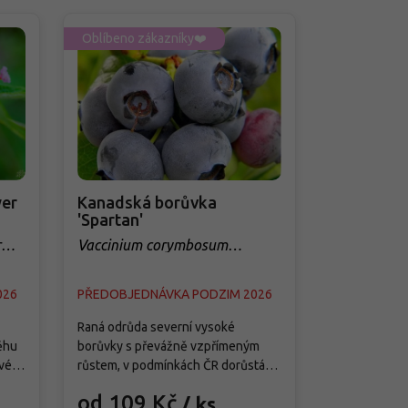
Oblíbeno zákazníky❤️
Oblíbeno zá
er
Kanadská borůvka
Třešeň 'Q
'Spartan'
sloupovit
r
Vaccinium corymbosum
Prunus avi
'Spartan'
026
PŘEDOBJEDNÁVKA PODZIM 2026
PŘEDOBJED
Raná odrůda severní vysoké
Tato moderní
ěhu
borůvky s převážně vzpřímeným
je splněným 
vé
růstem, v podmínkách ČR dorůstá
menších zahra
ete
asi 1,5–1,8 m výšky a 1–1,3 m šířky a
předností je j
od 109 Kč
od 299
/ ks
ě
vytváří středně hustý keř s pevnými
samosprašnos