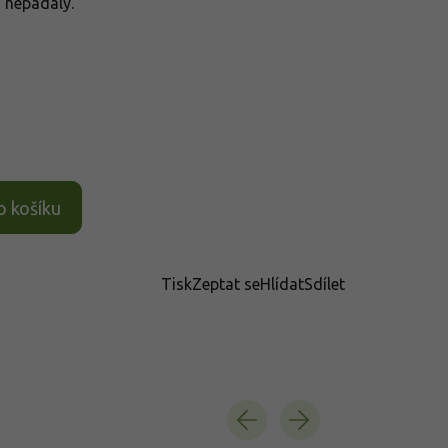
í nepadaly.
o košíku
Tisk
Zeptat se
Hlídat
Sdílet