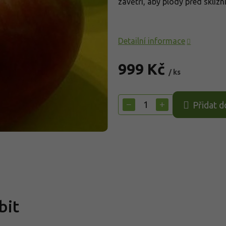
závětří, aby plody před sklizn
Detailní informace
999 Kč
/ ks
Měrná
cena:
−
+
Přidat d
bit