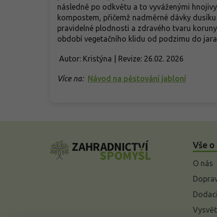
následně po odkvětu a to vyváženými hnojivy
kompostem, přičemž nadměrné dávky dusíku ne
pravidelné plodnosti a zdravého tvaru koruny,
období vegetačního klidu od podzimu do jara
Autor: Kristýna | Revize: 26.02. 2026
Více na:
Návod na pěstování jabloní
Z
á
Vše o
p
a
O nás
t
í
Doprav
Dodací
Vysvět