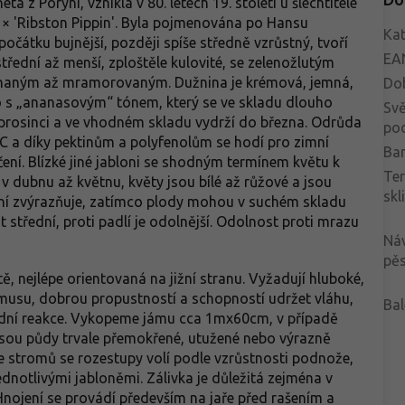
ta z Porýní, vzniklá v 80. letech 19. století u šlechtitele
e' × 'Ribston Pippin'. Byla pojmenována po Hansu
Kat
očátku bujnější, později spíše středně vzrůstný, tvoří
EA
střední až menší, zploštěle kulovité, se zelenožlutým
žíhaným až mramorovaným. Dužnina je krémová, jemná,
Do
to s „ananasovým“ tónem, který se ve skladu dlouho
Svě
 v prosinci a ve vhodném skladu vydrží do března. Odrůda
po
C a díky pektinům a polyfenolům se hodí pro zimní
Bar
ení. Blízké jiné jabloni se shodným termínem květu k
Te
 v dubnu až květnu, květy jsou bílé až růžové a jsou
skl
vání zvýrazňuje, zatímco plody mohou v suchém skladu
t střední, proti padlí je odolnější. Odolnost proti mrazu
Ná
pěs
, nejlépe orientovaná na jižní stranu. Vyžadují hluboké,
umusu, dobrou propustností a schopností udržet vláhu,
Bal
 půdní reakce. Vykopeme jámu cca 1mx60cm, v případě
jsou půdy trvale přemokřené, utužené nebo výrazně
ce stromů se rozestupy volí podle vzrůstnosti podnože,
ednotlivými jabloněmi. Zálivka je důležitá zejména v
Hnojení se provádí především na jaře před rašením a