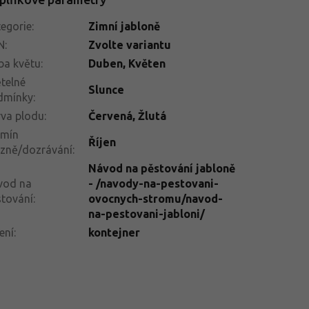
egorie
:
Zimní jabloně
N
:
Zvolte variantu
ba květu
:
Duben, Květen
telné
Slunce
dmínky
:
va plodu
:
Červená, Žlutá
rmín
Říjen
izně/dozrávání
:
Návod na pěstování jabloně
vod na
- /navody-na-pestovani-
tování
:
ovocnych-stromu/navod-
na-pestovani-jabloni/
ení
:
kontejner