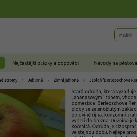
Nejčastější otázky a odpovědi
Návody na pěstován
é stromy
Jabloně
Zimní jabloně
Jabloň 'Berlepschova Re
Stará odrůda, která vyžaduje
„ananasovým“ tónem, vhodná 
domestica 'Berlepschova Renet
plody se zelenožlutým základ
polovině října, konzumní zral
vydrží do března. Dužnina je 
kořenitá. Odrůda je cizosprašn
ve stejnou dobu. Nejlépe pros