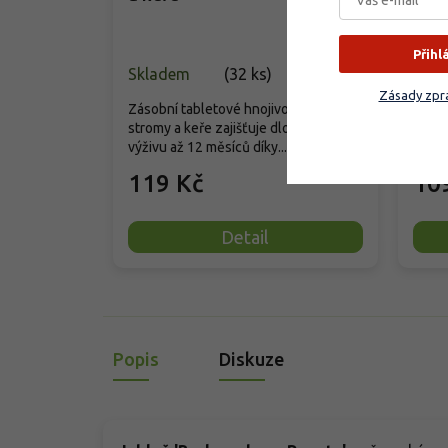
Přihl
Skladem
(
32 ks
)
Skla
Zásady zpra
Zásobní tabletové hnojivo pro ovocné
Příro
stromy a keře zajišťuje dlouhodobou
hnoji
výživu až 12 měsíců díky...
jako j
119 Kč
10
Detail
Popis
Diskuze