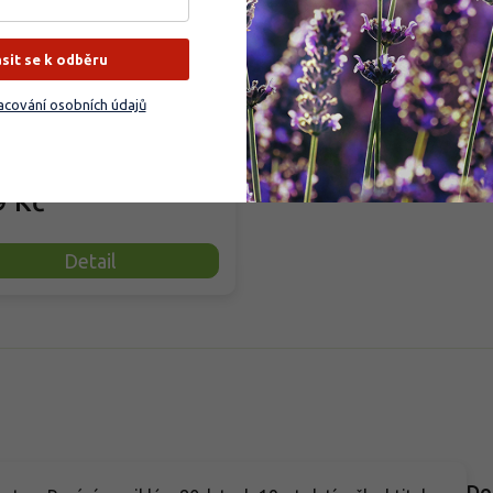
ásit se k odběru
dem
(
199 ks
)
cování osobních údajů
dní granulované organické
vo pro ovocné stromy a keře,
sou jabloně, hrušně, třešně či...
9 Kč
Detail
Do