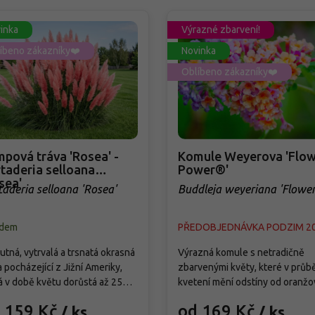
inka
Výrazné zbarvení!
íbeno zákazníky❤️
Novinka
Oblíbeno zákazníky❤️
pová tráva 'Rosea' -
Komule Weyerova 'Flow
taderia selloana
Power®'
sea'
taderia selloana 'Rosea'
Buddleja weyeriana 'Flowe
Power®'
adem
PŘEDOBJEDNÁVKA PODZIM 2
tná, vytrvalá a trsnatá okrasná
Výrazná komule s netradičně
a pocházející z Jižní Ameriky,
zbarvenými květy, které v průb
á v době květu dorůstá až 250
kvetení mění odstíny od oranžo
Od září vytváří bohatá,
přes růžovou až po fialovou. Kv
 159 Kč
od 169 Kč
/ ks
/ ks
holatá květenství světle
od července do září a pravideln