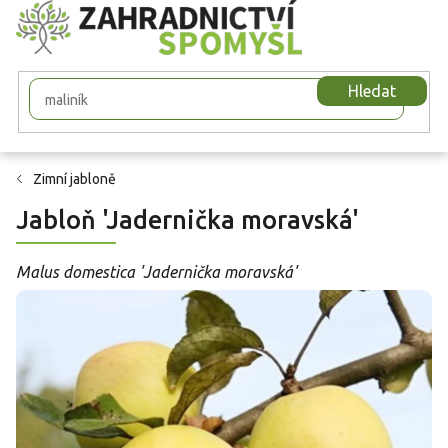
Přejít
na
obsah
Hledat
Zimní jabloně
Jabloň 'Jadernička moravská'
Malus domestica 'Jadernička moravská'