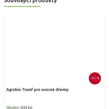
Související produkty
shodným termínem květu.
j
p
–31 %
Agrobio Trumf pro ovocné dřeviny
Skladem
(
203 ks
)