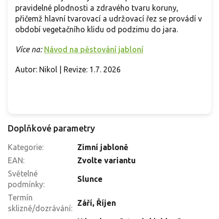
pravidelné plodnosti a zdravého tvaru koruny,
přičemž hlavní tvarovací a udržovací řez se provádí v
období vegetačního klidu od podzimu do jara.
Více na:
Návod na pěstování jabloní
Autor: Nikol | Revize: 1.7. 2026
Doplňkové parametry
Kategorie
:
Zimní jabloně
EAN
:
Zvolte variantu
Světelné
Slunce
podmínky
:
Termín
Září
,
Říjen
sklizně/dozrávání
: