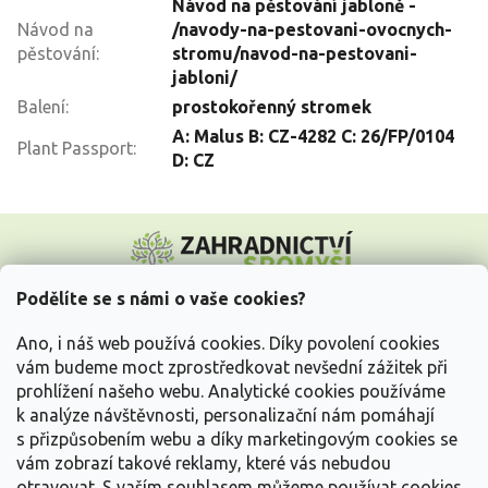
Návod na pěstování jabloně -
Návod na
/navody-na-pestovani-ovocnych-
pěstování
:
stromu/navod-na-pestovani-
jabloni/
Balení
:
prostokořenný stromek
A: Malus B: CZ-4282 C: 26/FP/0104
Plant Passport
:
D: CZ
Z
á
p
a
Podělíte se s námi o vaše cookies?
t
Vše o nákupu
í
Ano, i náš web používá cookies. Díky povolení cookies
vám budeme moct zprostředkovat nevšední zážitek při
prohlížení našeho webu. Analytické cookies používáme
Informace pro Vás
k analýze návštěvnosti, personalizační nám pomáhají
s přizpůsobením webu a díky marketingovým cookies se
Kontakujte nás
vám zobrazí takové reklamy, které vás nebudou
otravovat.
S vaším souhlasem můžeme používat cookies