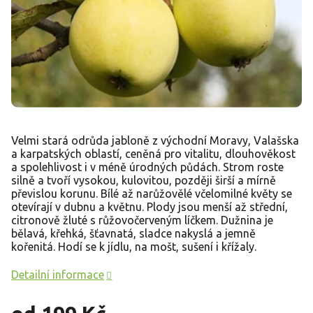
Velmi stará odrůda jabloně z východní Moravy, Valašska
a karpatských oblastí, ceněná pro vitalitu, dlouhověkost
a spolehlivost i v méně úrodných půdách. Strom roste
silně a tvoří vysokou, kulovitou, později širší a mírně
převislou korunu. Bílé až narůžovělé včelomilné květy se
otevírají v dubnu a květnu. Plody jsou menší až střední,
citronově žluté s růžovočerveným líčkem. Dužnina je
bělavá, křehká, šťavnatá, sladce nakyslá a jemně
kořenitá. Hodí se k jídlu, na mošt, sušení i křížaly.
Detailní informace