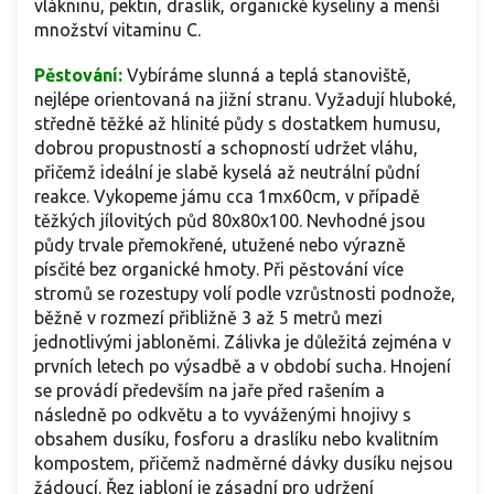
vlákninu, pektin, draslík, organické kyseliny a menší
množství vitaminu C.
Pěstování:
Vybíráme slunná a teplá stanoviště,
nejlépe orientovaná na jižní stranu. Vyžadují hluboké,
středně těžké až hlinité půdy s dostatkem humusu,
dobrou propustností a schopností udržet vláhu,
přičemž ideální je slabě kyselá až neutrální půdní
reakce. Vykopeme jámu cca 1mx60cm, v případě
těžkých jílovitých půd 80x80x100. Nevhodné jsou
půdy trvale přemokřené, utužené nebo výrazně
písčité bez organické hmoty. Při pěstování více
stromů se rozestupy volí podle vzrůstnosti podnože,
běžně v rozmezí přibližně 3 až 5 metrů mezi
jednotlivými jabloněmi. Zálivka je důležitá zejména v
prvních letech po výsadbě a v období sucha. Hnojení
se provádí především na jaře před rašením a
následně po odkvětu a to vyváženými hnojivy s
obsahem dusíku, fosforu a draslíku nebo kvalitním
kompostem, přičemž nadměrné dávky dusíku nejsou
žádoucí. Řez jabloní je zásadní pro udržení