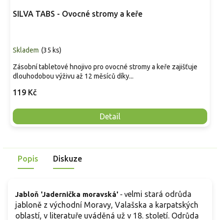
SILVA TABS - Ovocné stromy a keře
Skladem
(
35 ks
)
Zásobní tabletové hnojivo pro ovocné stromy a keře zajišťuje
dlouhodobou výživu až 12 měsíců díky...
119 Kč
Detail
Popis
Diskuze
elmi stará odrůda
Jabloň 'Jadernička moravská'
- v
jabloně z východní Moravy, Valašska a karpatských
oblastí, v literatuře uváděná už v 18. století. Odrůda