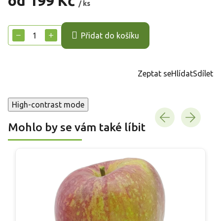
od
199 Kč
/ ks
Měrná
cena:
−
+
Přidat do košíku
Zeptat se
Hlídat
Sdílet
High-contrast mode
Mohlo by se vám také líbit