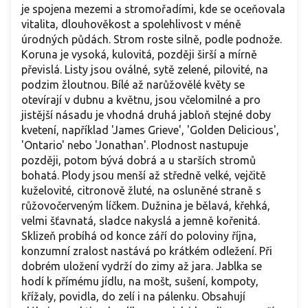
je spojena mezemi a stromořadími, kde se oceňovala
vitalita, dlouhověkost a spolehlivost v méně
úrodných půdách. Strom roste silně, podle podnože.
Koruna je vysoká, kulovitá, později širší a mírně
převislá. Listy jsou oválné, sytě zelené, pilovité, na
podzim žloutnou. Bílé až narůžovělé květy se
otevírají v dubnu a květnu, jsou včelomilné a pro
jistější násadu je vhodná druhá jabloň stejné doby
kvetení, například 'James Grieve', 'Golden Delicious',
'Ontario' nebo 'Jonathan'. Plodnost nastupuje
později, potom bývá dobrá a u starších stromů
bohatá. Plody jsou menší až středně velké, vejčitě
kuželovité, citronově žluté, na osluněné straně s
růžovočerveným líčkem. Dužnina je bělavá, křehká,
velmi šťavnatá, sladce nakyslá a jemně kořenitá.
Sklizeň probíhá od konce září do poloviny října,
konzumní zralost nastává po krátkém odležení. Při
dobrém uložení vydrží do zimy až jara. Jablka se
hodí k přímému jídlu, na mošt, sušení, kompoty,
křížaly, povidla, do zelí i na pálenku. Obsahují