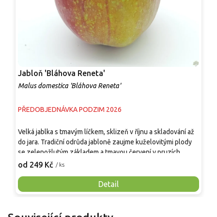
Jabloň 'Bláhova Reneta'
J
Malus domestica 'Bláhova Reneta'
M
PŘEDOBJEDNÁVKA PODZIM 2026
P
Velká jablka s tmavým líčkem, sklizeň v říjnu a skladování až
P
do jara. Tradiční odrůda jabloně zaujme kuželovitými plody
p
se zelenožlutým základem a tmavou červení v pruzích,
v
doplněnou nápadnými bílými lenticelami. Dužnina je
'
od 249 Kč
o
/ ks
žlutobílá, šťavnatá, aromatická, vhodná k přímému konzumu,
p
moštování i pečení. Plody před sklizní obvykle nepadají,
d
Detail
proto se hodí i do méně pravidelně navštěvovaných
n
zahrad. Konzumní zralost nastává na počátku prosince a
k
vydrží až do jara. K opylení stačí mít v blízkosti jiné jabloně se
s