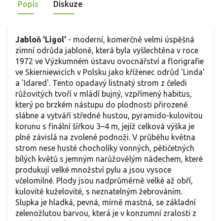
Popis
Diskuze
Jabloň 'Ligol'
- moderní, komerčně velmi úspěšná
zimní odrůda jabloně, která byla vyšlechtěna v roce
1972 ve Výzkumném ústavu ovocnářství a florigrafie
ve Skierniewicích v Polsku jako kříženec odrůd 'Linda'
a 'Idared'. Tento opadavý listnatý strom z čeledi
růžovitých tvoří v mládí bujný, vzpřímený habitus,
který po brzkém nástupu do plodnosti přirozeně
slábne a vytváří středně hustou, pyramido-kulovitou
korunu s finální šířkou 3–4 m, jejíž celková výška je
plně závislá na zvolené podnoži. V průběhu května
strom nese husté chocholíky vonných, pětičetných
bílých květů s jemným narůžovělým nádechem, které
produkují velké množství pylu a jsou vysoce
včelomilné. Plody jsou nadprůměrně velké až obří,
kulovitě kuželovité, s neznatelným žebrováním.
Slupka je hladká, pevná, mírně mastná, se základní
zelenožlutou barvou, která je v konzumní zralosti z