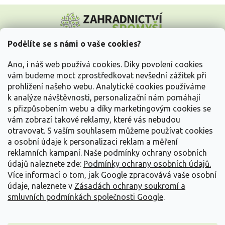
Z
á
p
a
Podělíte se s námi o vaše cookies?
t
Vše o nákupu
í
Ano, i náš web používá cookies. Díky povolení cookies
vám budeme moct zprostředkovat nevšední zážitek při
prohlížení našeho webu. Analytické cookies používáme
Informace pro Vás
k analýze návštěvnosti, personalizační nám pomáhají
s přizpůsobením webu a díky marketingovým cookies se
Kontakujte nás
vám zobrazí takové reklamy, které vás nebudou
otravovat.
S vaším souhlasem můžeme používat cookies
a osobní údaje k personalizaci reklam a měření
reklamních kampaní. Naše podmínky ochrany osobních
údajů naleznete zde:
Podmínky ochrany osobních údajů.
Více informací o tom, jak Google zpracovává vaše osobní
údaje, naleznete v
Zásadách ochrany soukromí a
smluvních podmínkách společnosti Google
.