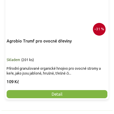
–31 %
Agrobio Trumf pro ovocné dřeviny
Skladem
(
201 ks
)
Přírodní granulované organické hnojivo pro ovocné stromy a
keře, jako jsou jabloně, hrušně, třešně či...
109 Kč
Detail