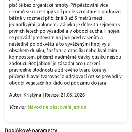
písčité bez organické hmoty. Při pěstování více
stromů se rozestupy volí podle vzrůstnosti podnože,
běžně v rozmezí přibližně 3 až 5 metrů mezi
jednotlivými jabloněmi. Zálivka je důležitá zejména v
prvních letech po výsadbě a v období sucha. Hnojení
se provádí především na jaře před rašením a
následně po odkvětu a to vyváženými hnojivy s
obsahem dusíku, fosforu a draslíku nebo kvalitním
kompostem, přičemž nadměrné dávky dusíku nejsou
žádoucí. Řez jabloní je zásadní pro udržení
pravidelné plodnosti a zdravého tvaru koruny,
přičemž hlavní tvarovací a udržovací řez se provádí v
období vegetačního klidu od podzimu do jara.
Autor: Kristýna | Revize: 21.05. 2026
Více na:
Návod na pěstování jabloní
Doplňkové parametry