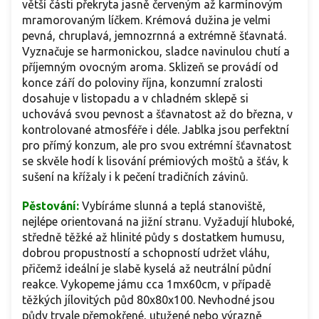
větší části překryta jasně červeným až karmínovým
mramorovaným líčkem. Krémová dužina je velmi
pevná, chruplavá, jemnozrnná a extrémně šťavnatá.
Vyznačuje se harmonickou, sladce navinulou chutí a
příjemným ovocným aroma. Sklizeň se provádí od
konce září do poloviny října, konzumní zralosti
dosahuje v listopadu a v chladném sklepě si
uchovává svou pevnost a šťavnatost až do března, v
kontrolované atmosféře i déle. Jablka jsou perfektní
pro přímý konzum, ale pro svou extrémní šťavnatost
se skvěle hodí k lisování prémiových moštů a šťáv, k
sušení na křížaly i k pečení tradičních závinů.
Pěstování:
Vybíráme slunná a teplá stanoviště,
nejlépe orientovaná na jižní stranu. Vyžadují hluboké,
středně těžké až hlinité půdy s dostatkem humusu,
dobrou propustností a schopností udržet vláhu,
přičemž ideální je slabě kyselá až neutrální půdní
reakce. Vykopeme jámu cca 1mx60cm, v případě
těžkých jílovitých půd 80x80x100. Nevhodné jsou
půdy trvale přemokřené, utužené nebo výrazně