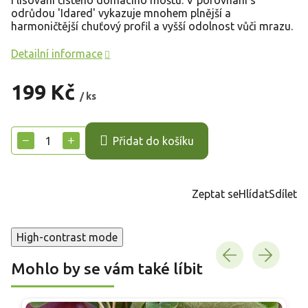
odrůdou 'Idared' vykazuje mnohem plnější a
harmoničtější chuťový profil a vyšší odolnost vůči mrazu.
Detailní informace
199 Kč
/ ks
Měrná
cena:
−
+
Přidat do košíku
Zeptat se
Hlídat
Sdílet
High-contrast mode
Mohlo by se vám také líbit