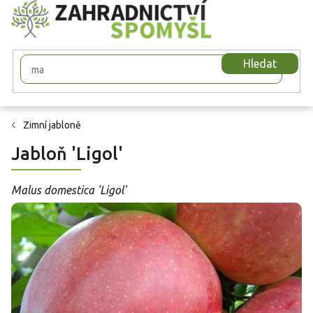
Přejít
na
obsah
Hledat
Zimní jabloně
Jabloň 'Ligol'
Malus domestica 'Ligol'