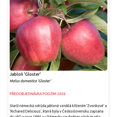
Jabloň 'Gloster'
J
Malus domestica 'Gloster'
M
PŘEDOBJEDNÁVKA PODZIM 2026
P
Starší německá odrůda jabloně vzniklá křížením ‘Zvonkové‘ a
V
‘Richared Delicious‘, která byla v Československu zapsána
d
do LPO v roce 1986 a v Německu se dodnes pěstuje jako
s