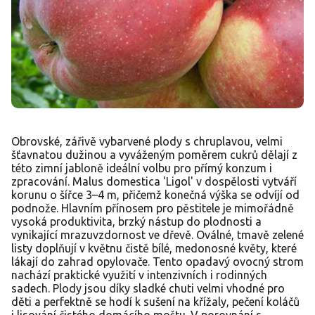
Obrovské, zářivě vybarvené plody s chruplavou, velmi
šťavnatou dužinou a vyváženým poměrem cukrů dělají z
této zimní jabloně ideální volbu pro přímý konzum i
zpracování. Malus domestica 'Ligol' v dospělosti vytváří
korunu o šířce 3–4 m, přičemž konečná výška se odvíjí od
podnože. Hlavním přínosem pro pěstitele je mimořádně
vysoká produktivita, brzký nástup do plodnosti a
vynikající mrazuvzdornost ve dřevě. Oválné, tmavě zelené
listy doplňují v květnu čistě bílé, medonosné květy, které
lákají do zahrad opylovače. Tento opadavý ovocný strom
nachází praktické využití v intenzivních i rodinných
sadech. Plody jsou díky sladké chuti velmi vhodné pro
děti a perfektně se hodí k sušení na křížaly, pečení koláčů
i lisování čistého domácího moštu. V porovnání s