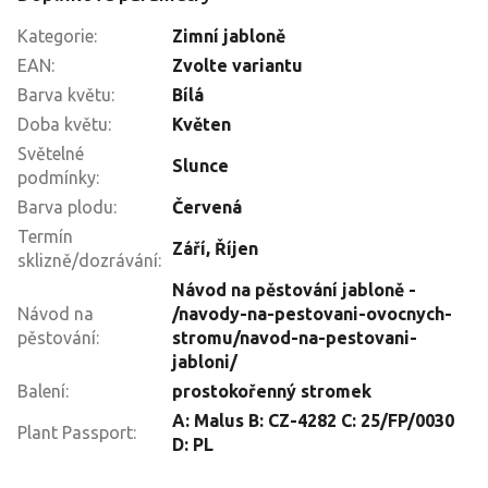
Kategorie
:
Zimní jabloně
EAN
:
Zvolte variantu
Barva květu
:
Bílá
Doba květu
:
Květen
Světelné
Slunce
podmínky
:
Barva plodu
:
Červená
Termín
Září
,
Říjen
sklizně/dozrávání
:
Návod na pěstování jabloně -
Návod na
/navody-na-pestovani-ovocnych-
pěstování
:
stromu/navod-na-pestovani-
jabloni/
Balení
:
prostokořenný stromek
A: Malus B: CZ-4282 C: 25/FP/0030
Plant Passport
:
D: PL