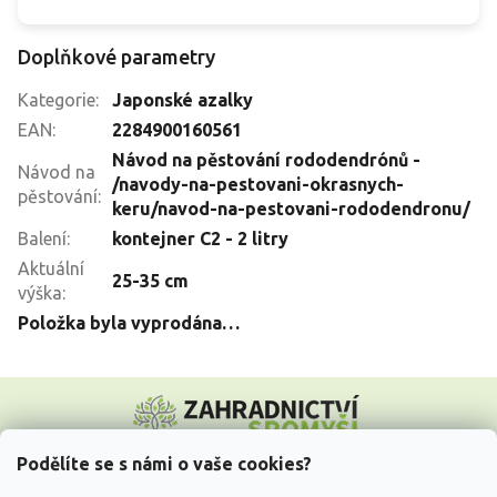
Doplňkové parametry
Kategorie
:
Japonské azalky
EAN
:
2284900160561
Návod na pěstování rododendrónů -
Návod na
/navody-na-pestovani-okrasnych-
pěstování
:
keru/navod-na-pestovani-rododendronu/
Balení
:
kontejner C2 - 2 litry
Aktuální
25-35 cm
výška
:
Položka byla vyprodána…
Z
á
p
a
Podělíte se s námi o vaše cookies?
t