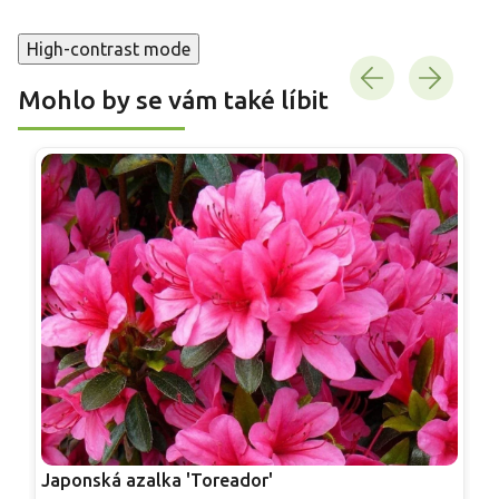
High-contrast mode
Mohlo by se vám také líbit
Japonská azalka 'Toreador'
J