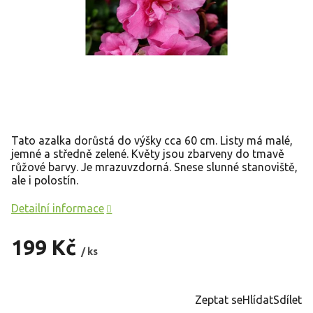
Tato azalka dorůstá do výšky cca 60 cm. Listy má malé,
jemné a středně zelené. Květy jsou zbarveny do tmavě
růžové barvy. Je mrazuvzdorná. Snese slunné stanoviště,
ale i polostín.
Detailní informace
199 Kč
/ ks
Měrná
cena:
Zeptat se
Hlídat
Sdílet