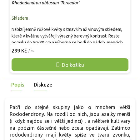
Rhododendron obtusum 'Toreador'
R
Skladem
S
Nabízí jemně růžové květy s tmavším až vínovým středem,
K
které v květnu vytvářejí výrazný barevný kontrast. Roste
k
pomalu do 50-80 cm a výborně se hodí do nádob, menších
c
zahrad či jako podsadba jehličnanů. Vyžaduje kyselou,
z
299 Kč
2
/ ks
vlhkou a propustnou půdu. Patří mezi nejodolnější nízké
v
azalky, které dlouhodobě udržují kompaktní tvar bez
c
Do košíku
potřeby řezu.
t
z
s
Popis
Diskuze
Patří do stejné skupiny jako o mnohem větší
Rododendrony. Na rozdíl od nich, jsou azalky menší
(i když najdou se i větší jedinci) , a některé kultivary
na podzim částečně nebo zcela opadávají. Zatímco
rododendrony mají květy spíše ve tvaru zvonku,