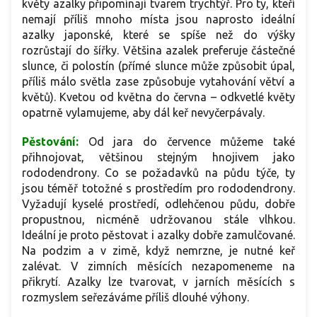
květy azalky připomínají tvarem trychtýř. Pro ty, kteří
nemají příliš mnoho místa jsou naprosto ideální
azalky japonské, které se spíše než do výšky
rozrůstají do šířky. Většina azalek preferuje částečné
slunce, či polostín (přímé slunce může způsobit úpal,
příliš málo světla zase způsobuje vytahování větví a
květů). Kvetou od května do června – odkvetlé květy
opatrně vylamujeme, aby dál keř nevyčerpávaly.
Pěstování:
Od jara do července můžeme také
přihnojovat, většinou stejným hnojivem jako
rododendrony. Co se požadavků na půdu týče, ty
jsou téměř totožné s prostředím pro rododendrony.
Vyžadují kyselé prostředí, odlehčenou půdu, dobře
propustnou, nicméně udržovanou stále vlhkou.
Ideální je proto pěstovat i azalky dobře zamulčované.
Na podzim a v zimě, když nemrzne, je nutné keř
zalévat. V zimních měsících nezapomeneme na
přikrytí. Azalky lze tvarovat, v jarních měsících s
rozmyslem seřezáváme příliš dlouhé výhony.