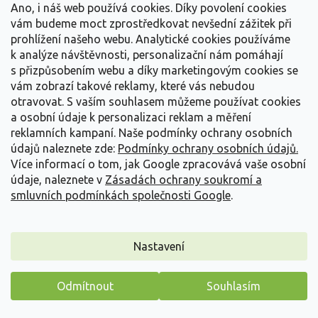
Vše o nákupu
í
Ano, i náš web používá cookies. Díky povolení cookies
vám budeme moct zprostředkovat nevšední zážitek při
prohlížení našeho webu. Analytické cookies používáme
Informace pro Vás
k analýze návštěvnosti, personalizační nám pomáhají
s přizpůsobením webu a díky marketingovým cookies se
Kontakujte nás
vám zobrazí takové reklamy, které vás nebudou
otravovat.
S vaším souhlasem můžeme používat cookies
a osobní údaje k personalizaci reklam a měření
reklamních kampaní. Naše podmínky ochrany osobních
údajů naleznete zde:
Podmínky ochrany osobních údajů.
Více informací o tom, jak Google zpracovává vaše osobní
údaje, naleznete v
Zásadách ochrany soukromí a
smluvních podmínkách společnosti Google
.
Vytvořil Shoptet
Nastavení
Copyright 2026
Zahradnictví Spomyšl
. Všechna práva
Odmítnout
Souhlasím
vyhrazena.
Máme pro vás malý dárek