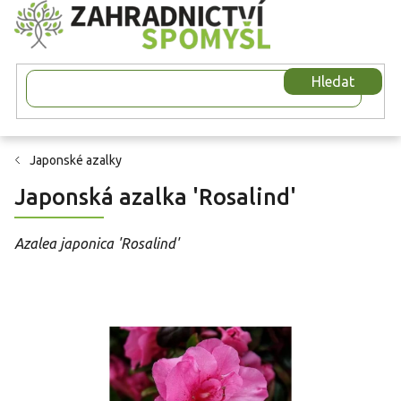
Přejít
na
obsah
Hledat
Japonské azalky
Japonská azalka 'Rosalind'
Azalea japonica 'Rosalind'