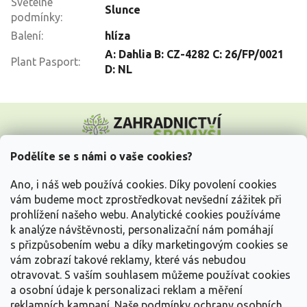
Světelné
Slunce
podmínky
:
Balení
:
hlíza
A: Dahlia B: CZ-4282 C: 26/FP/0021
Plant Pasport
:
D: NL
Z
á
p
a
Podělíte se s námi o vaše cookies?
t
Vše o nákupu
í
Ano, i náš web používá cookies. Díky povolení cookies
vám budeme moct zprostředkovat nevšední zážitek při
prohlížení našeho webu. Analytické cookies používáme
Informace pro Vás
k analýze návštěvnosti, personalizační nám pomáhají
s přizpůsobením webu a díky marketingovým cookies se
Kontakujte nás
vám zobrazí takové reklamy, které vás nebudou
otravovat.
S vaším souhlasem můžeme používat cookies
a osobní údaje k personalizaci reklam a měření
reklamních kampaní. Naše podmínky ochrany osobních