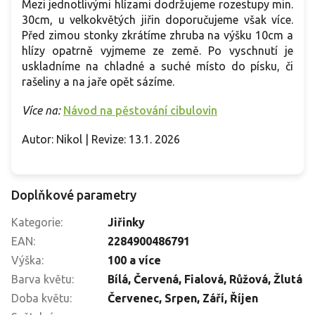
Mezi jednotlivými hlízami dodržujeme rozestupy min.
30cm, u velkokvětých jiřin doporučujeme však více.
Před zimou stonky zkrátíme zhruba na výšku 10cm a
hlízy opatrně vyjmeme ze země. Po vyschnutí je
uskladníme na chladné a suché místo do písku, či
rašeliny a na jaře opět sázíme.
Více na:
Návod na pěstování cibulovin
Autor: Nikol | Revize: 13.1. 2026
Doplňkové parametry
Kategorie
:
Jiřinky
EAN
:
2284900486791
Výška
:
100 a více
Barva květu
:
Bílá
,
Červená
,
Fialová
,
Růžová
,
Žlutá
Doba květu
:
Červenec
,
Srpen
,
Září
,
Říjen