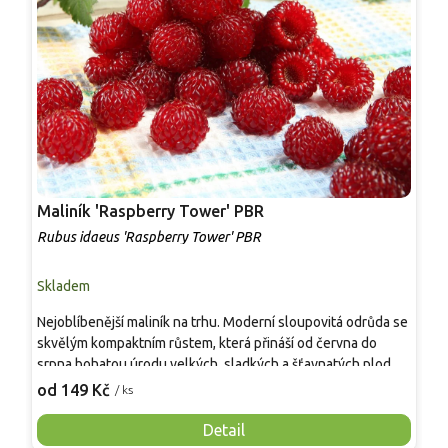
Maliník 'Raspberry Tower' PBR
P
'
Rubus idaeus 'Raspberry Tower' PBR
C
Skladem
S
Nejoblíbenější maliník na trhu. Moderní sloupovitá odrůda se
M
skvělým kompaktním růstem, která přináší od června do
A
srpna bohatou úrodu velkých, sladkých a šťavnatých plodů.
v
Pevné vzpřímené výhony tvoří elegantní habitus bez
j
od 149 Kč
o
/ ks
nutnosti opory, ideální pro nádoby, balkony i malé zahrady.
n
Mrazuvzdornost do −25 °C a spolehlivá vitalita z něj dělají
V
Detail