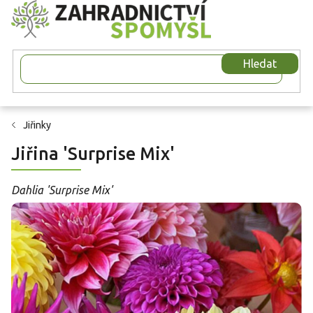
Přejít
na
obsah
Hledat
Jiřinky
Jiřina 'Surprise Mix'
Dahlia 'Surprise Mix'