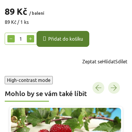
89 Kč
/ balení
Měrná
89 Kč / 1 ks
cena:
−
+
Přidat do košíku
Zeptat se
Hlídat
Sdílet
High-contrast mode
Mohlo by se vám také líbit