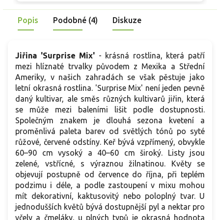
skvělou volbu pro každého pěstitele.
Popis
Podobné (4)
Diskuze
Jiřina 'Surprise Mix'
- krásná rostlina, která patří
mezi hlíznaté trvalky původem z Mexika a Střední
Ameriky, v našich zahradách se však pěstuje jako
letní okrasná rostlina. 'Surprise Mix' není jeden pevně
daný kultivar, ale směs různých kultivarů jiřin, která
se může mezi baleními lišit podle dostupnosti.
Společným znakem je dlouhá sezona kvetení a
proměnlivá paleta barev od světlých tónů po syté
růžové, červené odstíny. Keř bývá vzpřímený, obvykle
60–90 cm vysoký a 40–60 cm široký. Listy jsou
zelené, vstřícné, s výraznou žilnatinou. Květy se
objevují postupně od července do října, při teplém
podzimu i déle, a podle zastoupení v mixu mohou
mít dekorativní, kaktusovitý nebo poloplný tvar. U
jednodušších květů bývá dostupnější pyl a nektar pro
včely a čmeláky, u plných typů je okrasná hodnota