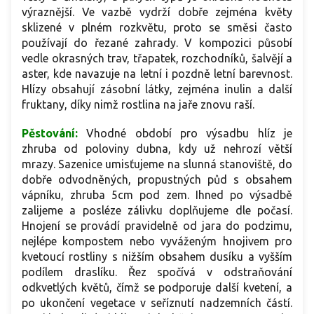
výraznější. Ve vazbě vydrží dobře zejména květy
sklizené v plném rozkvětu, proto se směsi často
používají do řezané zahrady. V kompozici působí
vedle okrasných trav, třapatek, rozchodníků, šalvějí a
aster, kde navazuje na letní i pozdně letní barevnost.
Hlízy obsahují zásobní látky, zejména inulin a další
fruktany, díky nimž rostlina na jaře znovu raší.
Pěstování:
Vhodné období pro výsadbu hlíz je
zhruba od poloviny dubna, kdy už nehrozí větší
mrazy. Sazenice umisťujeme na slunná stanoviště, do
dobře odvodněných, propustných půd s obsahem
vápníku, zhruba 5cm pod zem. Ihned po výsadbě
zalijeme a posléze zálivku doplňujeme dle počasí.
Hnojení se provádí pravidelně od jara do podzimu,
nejlépe kompostem nebo vyváženým hnojivem pro
kvetoucí rostliny s nižším obsahem dusíku a vyšším
podílem draslíku. Řez spočívá v odstraňování
odkvetlých květů, čímž se podporuje další kvetení, a
po ukončení vegetace v seříznutí nadzemních částí.