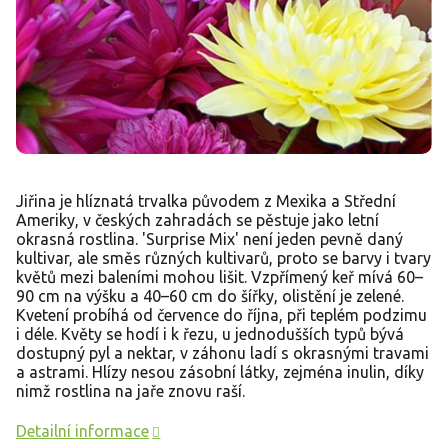
Jiřina je hlíznatá trvalka původem z Mexika a Střední
Ameriky, v českých zahradách se pěstuje jako letní
okrasná rostlina. 'Surprise Mix' není jeden pevně daný
kultivar, ale směs různých kultivarů, proto se barvy i tvary
květů mezi baleními mohou lišit. Vzpřímený keř mívá 60–
90 cm na výšku a 40–60 cm do šířky, olistění je zelené.
Kvetení probíhá od července do října, při teplém podzimu
i déle. Květy se hodí i k řezu, u jednodušších typů bývá
dostupný pyl a nektar, v záhonu ladí s okrasnými travami
a astrami. Hlízy nesou zásobní látky, zejména inulin, díky
nimž rostlina na jaře znovu raší.
Detailní informace