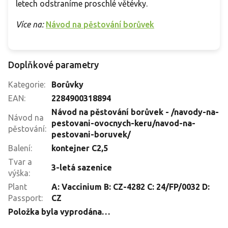
letech odstraníme proschlé větévky.
Více na:
Návod na pěstování borůvek
Doplňkové parametry
Kategorie
:
Borůvky
EAN
:
2284900318894
Návod na pěstování borůvek - /navody-na-
Návod na
pestovani-ovocnych-keru/navod-na-
pěstování
:
pestovani-boruvek/
Balení
:
kontejner C2,5
Tvar a
3-letá sazenice
výška
:
Plant
A: Vaccinium B: CZ-4282 C: 24/FP/0032 D:
Passport
:
CZ
Položka byla vyprodána…