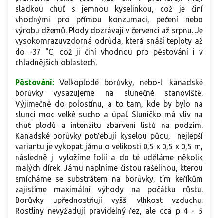
sladkou chuť s jemnou kyselinkou, což je činí
vhodnými pro přímou konzumaci, pečení nebo
výrobu džemů. Plody dozrávají v červenci až srpnu. Je
vysokomrazuvzdorná odrůda, která snáší teploty až
do -37 °C, což ji činí vhodnou pro pěstování i v
chladnějších oblastech.
Pěstování:
Velkoplodé borůvky, nebo-li kanadské
borůvky vysazujeme na slunečné stanoviště.
Výjimečně do polostínu, a to tam, kde by bylo na
slunci moc velké sucho a úpal. Sluníčko má vliv na
chuť plodů a intenzitu zbarvení listů na podzim.
Kanadské borůvky potřebují kyselou půdu, nejlepší
variantu je vykopat jámu o velikosti 0,5 x 0,5 x 0,5 m,
následně ji vyložíme folií a do té uděláme několik
malých dírek. Jámu naplníme čistou rašelinou, kterou
smícháme se substrátem na borůvky, tím keříkům
zajistíme maximální výhody na počátku růstu.
Borůvky upřednostňují vyšší vlhkost vzduchu.
Rostliny nevyžadují pravidelný řez, ale cca p 4 - 5