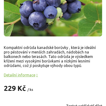
Kompaktní odrůda kanadské borůvky , která je ideální
pro pěstování v menších zahradách, nádobách na
balkonech nebo terasách. Tato odrůda je výsledkem
křížení mezi vysokými borůvkami a nízkými lesními
odrůdami, což jí poskytuje výhody obou typů.
Detailní informace
229 Kč
/ ks
Měrná
cena:
Zeptat se
Hlídat
Sdílet