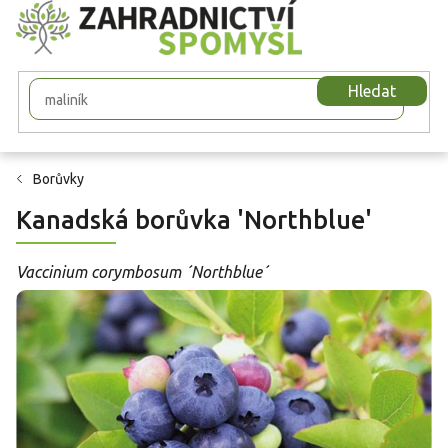
Přejít
na
obsah
Hledat
Borůvky
Kanadská borůvka 'Northblue'
Vaccinium corymbosum ´Northblue´