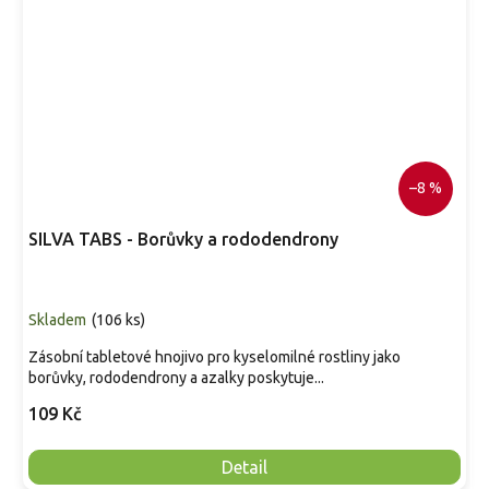
–8 %
SILVA TABS - Borůvky a rododendrony
Skladem
(
106 ks
)
Zásobní tabletové hnojivo pro kyselomilné rostliny jako
borůvky, rododendrony a azalky poskytuje...
109 Kč
Detail