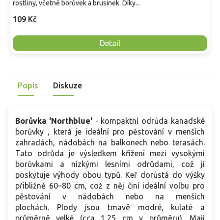
rostliny, včetně borůvek a brusinek. Díky...
109 Kč
Detail
Popis
Diskuze
Borůvka 'Northblue'
- kompaktní odrůda kanadské
borůvky , která je ideální pro pěstování v menších
zahradách, nádobách na balkonech nebo terasách.
Tato odrůda je výsledkem křížení mezi vysokými
borůvkami a nízkými lesními odrůdami, což jí
poskytuje výhody obou typů. Keř dorůstá do výšky
přibližně 60–80 cm, což z něj činí ideální volbu pro
pěstování v nádobách nebo na menších
plochách. Plody jsou tmavě modré, kulaté a
průměrně velké (cca 1,25 cm v průměru). Mají