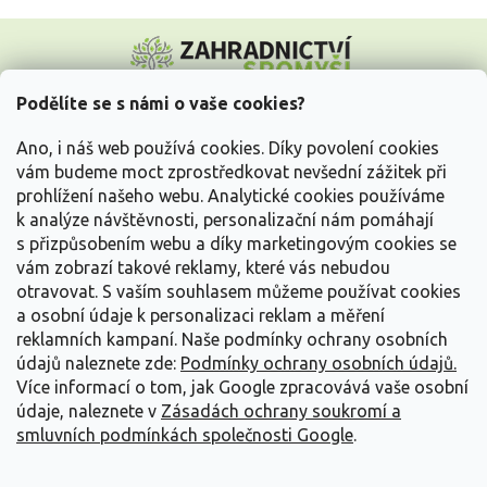
Z
á
p
a
Podělíte se s námi o vaše cookies?
t
Vše o nákupu
í
Ano, i náš web používá cookies. Díky povolení cookies
vám budeme moct zprostředkovat nevšední zážitek při
prohlížení našeho webu. Analytické cookies používáme
Informace pro Vás
k analýze návštěvnosti, personalizační nám pomáhají
s přizpůsobením webu a díky marketingovým cookies se
Kontakujte nás
vám zobrazí takové reklamy, které vás nebudou
otravovat.
S vaším souhlasem můžeme používat cookies
a osobní údaje k personalizaci reklam a měření
reklamních kampaní. Naše podmínky ochrany osobních
údajů naleznete zde:
Podmínky ochrany osobních údajů.
Více informací o tom, jak Google zpracovává vaše osobní
údaje, naleznete v
Zásadách ochrany soukromí a
smluvních podmínkách společnosti Google
.