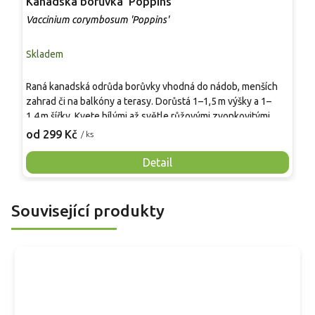
Kanadská borůvka 'Poppins'
K
Vaccinium corymbosum 'Poppins'
V
Skladem
S
T
Raná kanadská odrůda borůvky vhodná do nádob, menších
p
zahrad či na balkóny a terasy. Dorůstá 1–1,5 m výšky a 1–
s
1,4 m šířky. Kvete bílými až světle růžovými zvonkovitými
v
2
květy v dubnu až květnu. Plody jsou kulaté, tmavě
od 299 Kč
/ ks
p
modrofialové, pevné a šťavnaté, sladké s jemnou kyselinkou,
v
dozrávají od poloviny července a lze je využít čerstvé, do
Detail
'
dezertů, džemů nebo mražení. Je mrazuvzdorná až do –
p
30 °C.
Související produkty