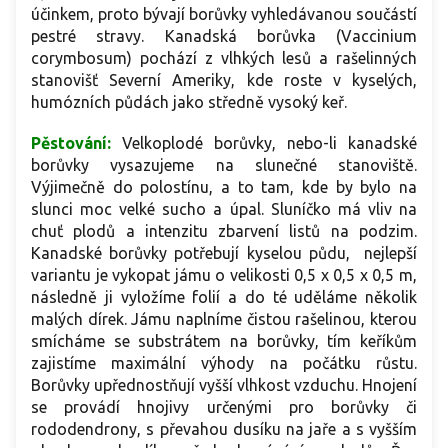
účinkem, proto bývají borůvky vyhledávanou součástí
pestré stravy. Kanadská borůvka (Vaccinium
corymbosum) pochází z vlhkých lesů a rašelinných
stanovišť Severní Ameriky, kde roste v kyselých,
humózních půdách jako středně vysoký keř.
Pěstování:
Velkoplodé borůvky, nebo-li kanadské
borůvky vysazujeme na slunečné stanoviště.
Výjimečně do polostínu, a to tam, kde by bylo na
slunci moc velké sucho a úpal. Sluníčko má vliv na
chuť plodů a intenzitu zbarvení listů na podzim.
Kanadské borůvky potřebují kyselou půdu, nejlepší
variantu je vykopat jámu o velikosti 0,5 x 0,5 x 0,5 m,
následně ji vyložíme folií a do té uděláme několik
malých dírek. Jámu naplníme čistou rašelinou, kterou
smícháme se substrátem na borůvky, tím keříkům
zajistíme maximální výhody na počátku růstu.
Borůvky upřednostňují vyšší vlhkost vzduchu. Hnojení
se provádí hnojivy určenými pro borůvky či
rododendrony, s převahou dusíku na jaře a s vyšším