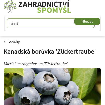
Přejít
na
obsah
Hledat
Borůvky
Kanadská borůvka 'Zückertraube'
Vaccinium corymbosum 'Zückertraube'