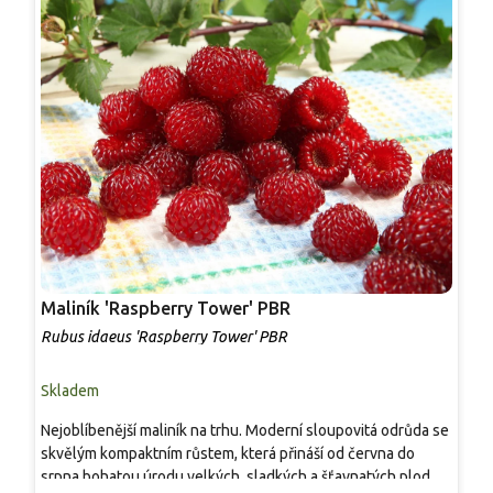
Maliník 'Raspberry Tower' PBR
P
'
Rubus idaeus 'Raspberry Tower' PBR
C
Skladem
S
Nejoblíbenější maliník na trhu. Moderní sloupovitá odrůda se
M
skvělým kompaktním růstem, která přináší od června do
A
srpna bohatou úrodu velkých, sladkých a šťavnatých plodů.
v