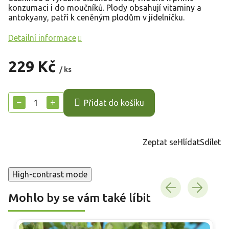
konzumaci i do moučníků. Plody obsahují vitaminy a
antokyany, patří k ceněným plodům v jídelníčku.
Detailní informace
229 Kč
/ ks
Měrná
cena:
−
+
Přidat do košíku
Zeptat se
Hlídat
Sdílet
High-contrast mode
Mohlo by se vám také líbit