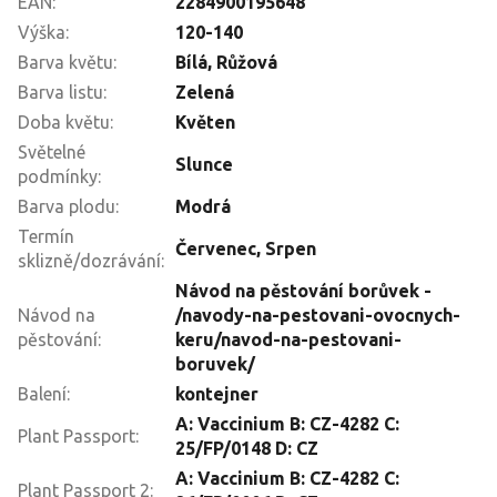
EAN
:
2284900195648
Výška
:
120-140
Barva květu
:
Bílá, Růžová
Barva listu
:
Zelená
Doba květu
:
Květen
Světelné
Slunce
podmínky
:
Barva plodu
:
Modrá
Termín
Červenec
,
Srpen
sklizně/dozrávání
:
Návod na pěstování borůvek -
Návod na
/navody-na-pestovani-ovocnych-
pěstování
:
keru/navod-na-pestovani-
boruvek/
Balení
:
kontejner
A: Vaccinium B: CZ-4282 C:
Plant Passport
:
25/FP/0148 D: CZ
A: Vaccinium B: CZ-4282 C:
Plant Passport 2
: