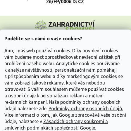
26/FP/0006 D: CZ
Z
á
p
a
Podělíte se s námi o vaše cookies?
t
Vše o nákupu
í
Ano, i náš web používá cookies. Díky povolení cookies
vám budeme moct zprostředkovat nevšední zážitek při
prohlížení našeho webu. Analytické cookies používáme
Informace pro Vás
k analýze návštěvnosti, personalizační nám pomáhají
s přizpůsobením webu a díky marketingovým cookies se
Kontakujte nás
vám zobrazí takové reklamy, které vás nebudou
otravovat.
S vaším souhlasem můžeme používat cookies
a osobní údaje k personalizaci reklam a měření
reklamních kampaní. Naše podmínky ochrany osobních
údajů naleznete zde:
Podmínky ochrany osobních údajů.
Více informací o tom, jak Google zpracovává vaše osobní
údaje, naleznete v
Zásadách ochrany soukromí a
smluvních podmínkách společnosti Google
.