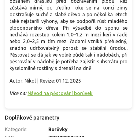
obsahem draslíku před dozráváním plodů. Řez
zůstává mírný, od třetího roku se na konci zimy
odstraňuje suché a slabé dřevo a po několika letech
také nejstarší výhony, aby se podpořil růst mladého
plodonosného dřeva. Při výsadbě do sponu se
nechává rozestup kolem 1,0–1,2 m mezi keři v řadě
nebo 2,0–2,5 m tím mezi řadami vzniká přehledný,
snadno udržovatelný porost se stabilní úrodou.
Pěstovat se dá jak ve volné půdě tak i nádobách, při
pěstování v nádobě je potřeba zajistit substrátu pro
kyselomilné rostliny s drenáží na dně.
Autor: Nikol | Revize: 01.12. 2025
Více na:
Návod na pěstování borůvek
Doplňkové parametry
Kategorie
:
Borůvky