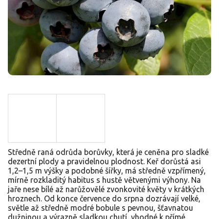
Středně raná odrůda borůvky, která je ceněna pro sladké
dezertní plody a pravidelnou plodnost. Keř dorůstá asi
1,2–1,5 m výšky a podobné šířky, má středně vzpřímený,
mírně rozkladitý habitus s hustě větvenými výhony. Na
jaře nese bílé až narůžovělé zvonkovité květy v krátkých
hroznech. Od konce července do srpna dozrávají velké,
světle až středně modré bobule s pevnou, šťavnatou
dužninou a výrazně sladkou chutí, vhodné k přímé