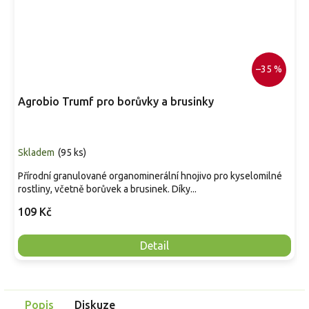
–35 %
Agrobio Trumf pro borůvky a brusinky
Skladem
(
95 ks
)
Přírodní granulované organominerální hnojivo pro kyselomilné
rostliny, včetně borůvek a brusinek. Díky...
109 Kč
Detail
Popis
Diskuze