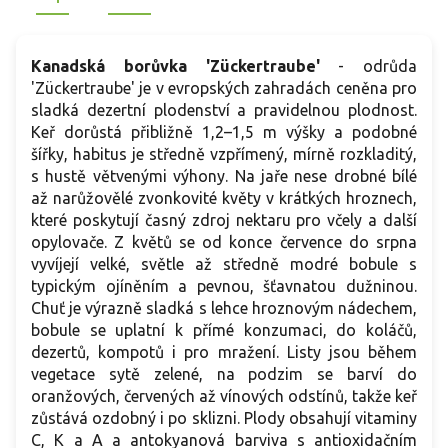
Kanadská borůvka 'Zückertraube'
- odrůda
'Zückertraube' je v evropských zahradách ceněna pro
sladká dezertní plodenství a pravidelnou plodnost.
Keř dorůstá přibližně 1,2–1,5 m výšky a podobné
šířky, habitus je středně vzpřímený, mírně rozkladitý,
s hustě větvenými výhony. Na jaře nese drobné bílé
až narůžovělé zvonkovité květy v krátkých hroznech,
které poskytují časný zdroj nektaru pro včely a další
opylovače. Z květů se od konce července do srpna
vyvíjejí velké, světle až středně modré bobule s
typickým ojíněním a pevnou, šťavnatou dužninou.
Chuť je výrazně sladká s lehce hroznovým nádechem,
bobule se uplatní k přímé konzumaci, do koláčů,
dezertů, kompotů i pro mražení. Listy jsou během
vegetace sytě zelené, na podzim se barví do
oranžových, červených až vínových odstínů, takže keř
zůstává ozdobný i po sklizni. Plody obsahují vitaminy
C, K a A a antokyanová barviva s antioxidačním