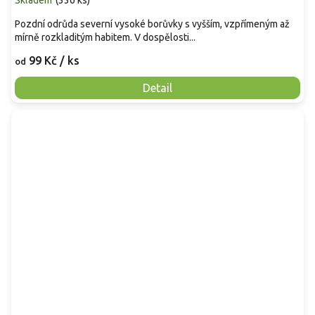
Skladem
(
336 ks
)
Pozdní odrůda severní vysoké borůvky s vyšším, vzpřímeným až
mírně rozkladitým habitem. V dospělosti...
99 Kč
/ ks
od
Detail