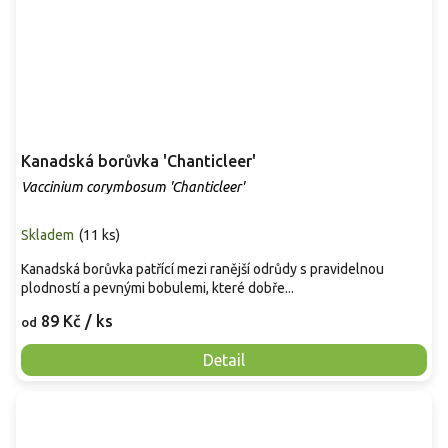
Kanadská borůvka 'Chanticleer'
Vaccinium corymbosum 'Chanticleer'
Skladem
(
11 ks
)
Kanadská borůvka patřící mezi ranější odrůdy s pravidelnou
plodností a pevnými bobulemi, které dobře...
89 Kč
/ ks
od
Detail