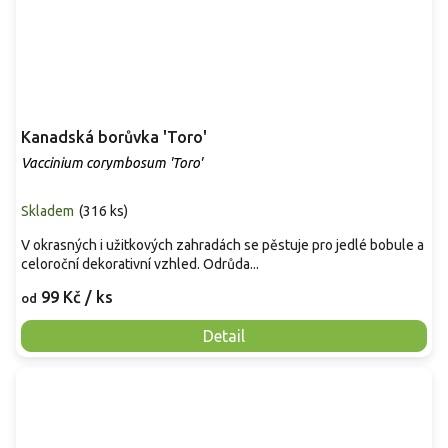
Kanadská borůvka 'Toro'
Vaccinium corymbosum 'Toro'
Skladem
(
316 ks
)
V okrasných i užitkových zahradách se pěstuje pro jedlé bobule a
celoroční dekorativní vzhled. Odrůda...
99 Kč
/ ks
od
Detail