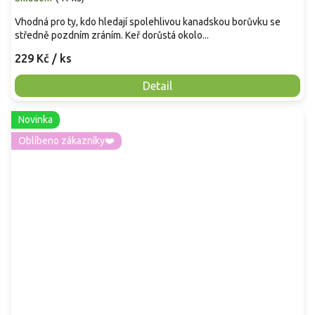
Vhodná pro ty, kdo hledají spolehlivou kanadskou borůvku se
středně pozdním zráním. Keř dorůstá okolo...
229 Kč
/ ks
Detail
Novinka
Oblíbeno zákazníky❤️