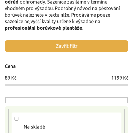
odrůd
dohromady. Sazenice zasíláme v termínu
vhodném pro výsadbu. Podrobný návod na pěstování
borůvek naleznete v textu níže. Prodáváme pouze
sazenice nejvyšší kvality určené k výsadbě na
profesionální borůvkové plantáže
.
V
Zavřít filtr
ý
p
i
Cena
s
p
89
Kč
1199
Kč
r
o
d
u
k
t
ů
Na skladě