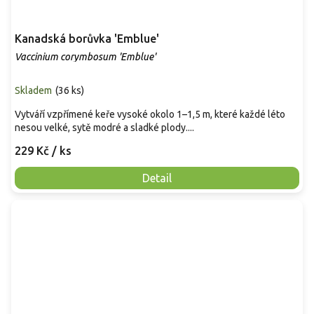
Kanadská borůvka 'Emblue'
Vaccinium corymbosum 'Emblue'
Skladem
(
36 ks
)
Vytváří vzpřímené keře vysoké okolo 1–1,5 m, které každé léto
nesou velké, sytě modré a sladké plody....
229 Kč
/ ks
Detail