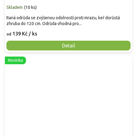
Skladem
(
10 ks
)
Raná odrůda se zvýšenou odolností proti mrazu, keř dorůstá
zhruba do 120 cm. Odrůda vhodná pro...
139 Kč
/ ks
od
Detail
Novinka