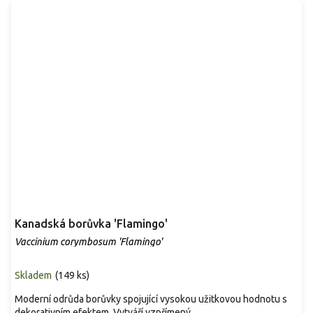
Kanadská borůvka 'Flamingo'
Vaccinium corymbosum 'Flamingo'
Skladem
(
149 ks
)
Moderní odrůda borůvky spojující vysokou užitkovou hodnotu s
dekorativním efektem. Vytváří vzpřímený...