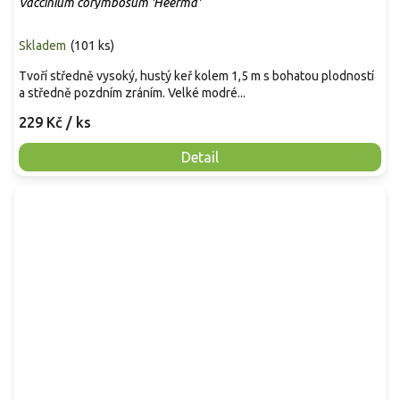
Vaccinium corymbosum 'Heerma'
Skladem
(
101 ks
)
Tvoří středně vysoký, hustý keř kolem 1,5 m s bohatou plodností
a středně pozdním zráním. Velké modré...
229 Kč
/ ks
Detail