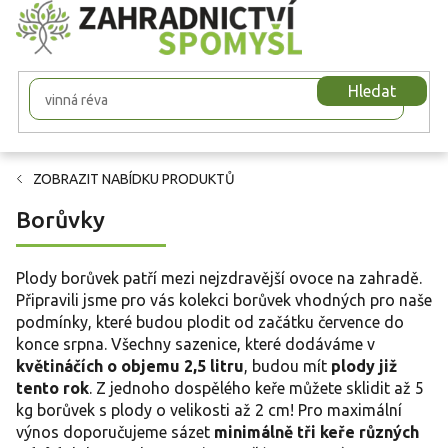
Přejít
na
obsah
Hledat
ZOBRAZIT NABÍDKU PRODUKTŮ
Borůvky
Plody borůvek patří mezi nejzdravější ovoce na zahradě.
Připravili jsme pro vás kolekci borůvek vhodných pro naše
podmínky, které budou plodit od začátku července do
konce srpna. Všechny sazenice, které dodáváme v
květináčích o objemu 2,5 litru
, budou mít
plody již
tento rok
. Z jednoho dospělého keře můžete sklidit až 5
kg borůvek s plody o velikosti až 2 cm! Pro maximální
výnos doporučujeme sázet
minimálně tři keře různých