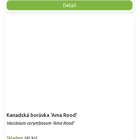
Detail
Kanadská borůvka 'Ama Rood'
Vaccinium corymbosum 'Ama Rood'
Skladem
(
41 ks
)