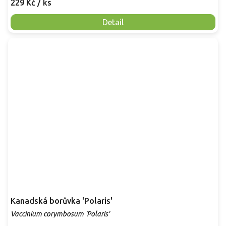
229 Kč
/ ks
Detail
Kanadská borůvka 'Polaris'
Vaccinium corymbosum 'Polaris'