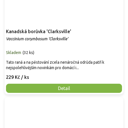
Kanadská borůvka 'Clarksville'
Vaccinium corymbosum 'Clarksville'
Skladem
(
32 ks
)
Tato raná a na pěstování zcela nenáročná odrůda patří k
nejspolehlivějším novinkám pro domácí i...
229 Kč
/ ks
Detail