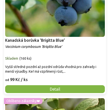
Kanadská borůvka 'Brigitta Blue'
Vaccinium corymbosum 'Brigitta Blue'
Skladem
(
160 ks
)
Vyšší středně pozdní až pozdní odrůda vhodná pro zahrady i
menší výsadby. Keř má vzpřímený růst,...
99 Kč
/ ks
od
Detail
Oblíbeno zákazníky❤️