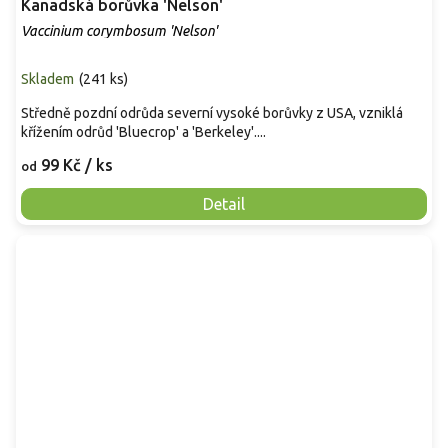
Kanadská borůvka 'Nelson'
Vaccinium corymbosum 'Nelson'
Skladem
(
241 ks
)
Středně pozdní odrůda severní vysoké borůvky z USA, vzniklá
křížením odrůd 'Bluecrop' a 'Berkeley'....
99 Kč
/ ks
od
Detail