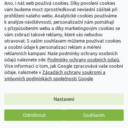
Ano, i náš web používá cookies. Díky povolení cookies
vám budeme moct zprostředkovat nevšední zážitek při
prohlížení našeho webu. Analytické cookies používáme
k analýze návštěvnosti, personalizační nám pomáhají
s přizpůsobením webu a díky marketingovým cookies se
vám zobrazí takové reklamy, které vás nebudou
otravovat.
S vaším souhlasem můžeme používat cookies
a osobní údaje k personalizaci reklam a měření
reklamních kampaní. Naše podmínky ochrany osobních
údajů naleznete zde:
Podmínky ochrany osobních údajů.
Více informací o tom, jak Google zpracovává vaše osobní
údaje, naleznete v
Zásadách ochrany soukromí a
smluvních podmínkách společnosti Google
.
Borůvka azorská/pokojová 'Blau Perle'
Nastavení
Vaccinium cylindraceum 'Blau Perle'
Odmítnout
Souhlasím
Vyprodáno
Máme pro vás malý dárek