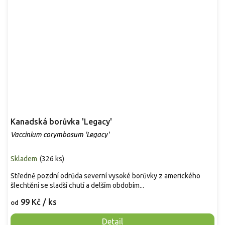
Kanadská borůvka 'Legacy'
Vaccinium corymbosum 'Legacy'
Skladem
(
326 ks
)
Středně pozdní odrůda severní vysoké borůvky z amerického
šlechtění se sladší chutí a delším obdobím...
99 Kč
/ ks
od
Detail