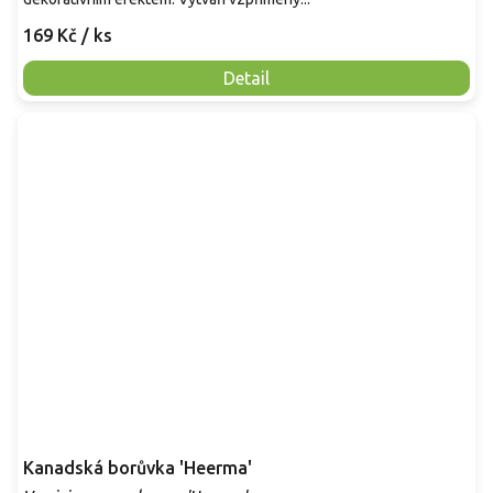
169 Kč
/ ks
Detail
Kanadská borůvka 'Heerma'