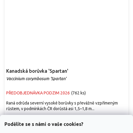
Kanadská borůvka 'Spartan'
Vaccinium corymbosum 'Spartan'
PŘEDOBJEDNÁVKA PODZIM 2026
(
762 ks
)
Raná odrůda severní vysoké borůvky s převážně vzpřímeným
růstem, v podmínkách ČR dorůstá asi 1,5–1,8 m...
109 Kč
/ ks
od
Podělíte se s námi o vaše cookies?
Detail