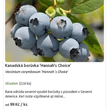
Kanadská borůvka 'Hannah's Choice'
Vaccinium corymbosum 'Hannah´s Choice'
Skladem
(
226 ks
)
Raná odrůda severní vysoké borůvky s původem v Severní
Americe. Keř roste vzpřímeně až mírně...
99 Kč
/ ks
od