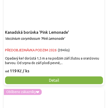
Kanadská borůvka 'Pink Lemonade'
Vaccinium corymbosum 'Pink Lemonade'
PŘEDOBJEDNÁVKA PODZIM 2026
(
394 ks
)
Opadavý keř dorůstá 1,5 m a na podzim září žlutou a oranžovou
barvou. Od srpna do září plodí pevné,...
119 Kč
/ ks
od
Detail
Oblíbeno zákazníky❤️