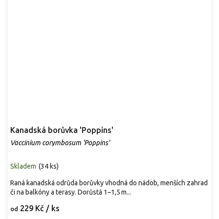
Kanadská borůvka 'Poppins'
Vaccinium corymbosum 'Poppins'
Skladem
(
34 ks
)
Raná kanadská odrůda borůvky vhodná do nádob, menších zahrad
či na balkóny a terasy. Dorůstá 1–1,5 m...
229 Kč
/ ks
od