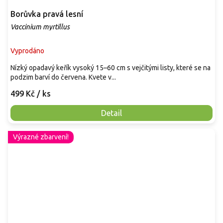
Borůvka pravá lesní
Vaccinium myrtillus
Vyprodáno
Nízký opadavý keřík vysoký 15–60 cm s vejčitými listy, které se na
podzim barví do červena. Kvete v...
499 Kč
/ ks
Detail
Výrazné zbarvení!