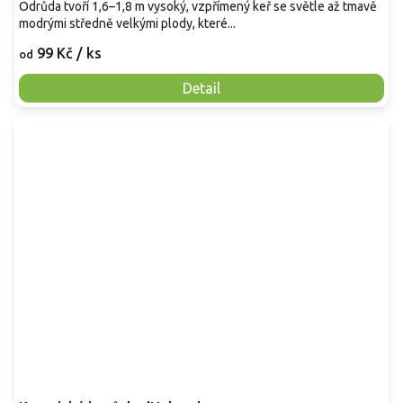
Odrůda tvoří 1,6–1,8 m vysoký, vzpřímený keř se světle až tmavě
modrými středně velkými plody, které...
99 Kč
/ ks
od
Detail