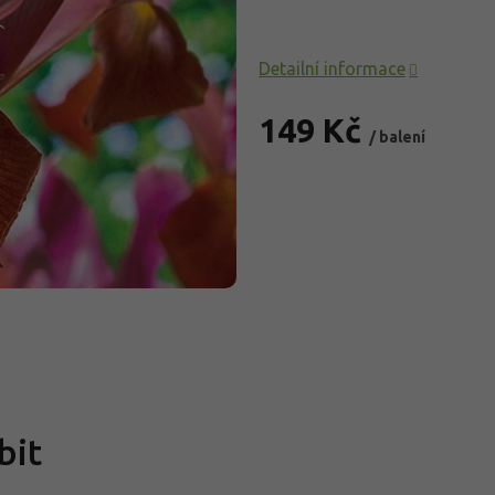
Detailní informace
149 Kč
/ balení
Měrná
cena:
bit