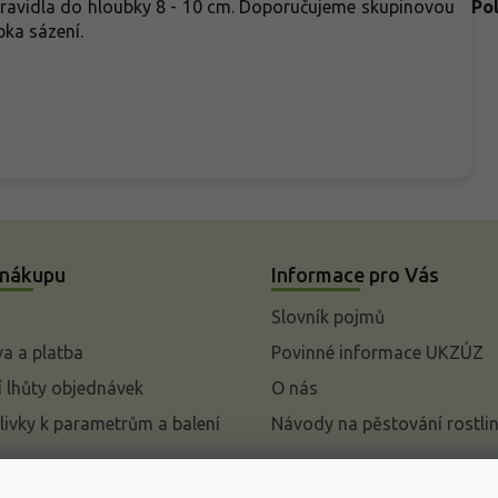
Zpravidla do hloubky 8 - 10 cm. Doporučujeme skupinovou
Po
ka sázení.
 nákupu
Informace pro Vás
Slovník pojmů
a a platba
Povinné informace UKZÚZ
 lhůty objednávek
O nás
livky k parametrům a balení
Návody na pěstování rostli
pení od kupní smlouvy