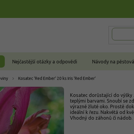
Nejčastější otázky a odpovědi
Návody na pěstován
oviny
Kosatec 'Red Ember' 20 ks
Iris 'Red Ember'
Kosatec dorůstající do výšky 
teplými barvami. Snoubí se z
výrazné žluté oko. Prostě dok
ideální k řezu. Nakvétá od kv
Vhodný do záhonů či nádob.