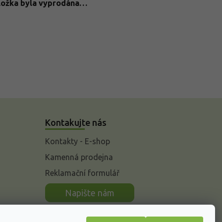
ložka byla vyprodána…
Kontakujte nás
Kontakty - E-shop
Kamenná prodejna
Reklamační formulář
n
Napište nám