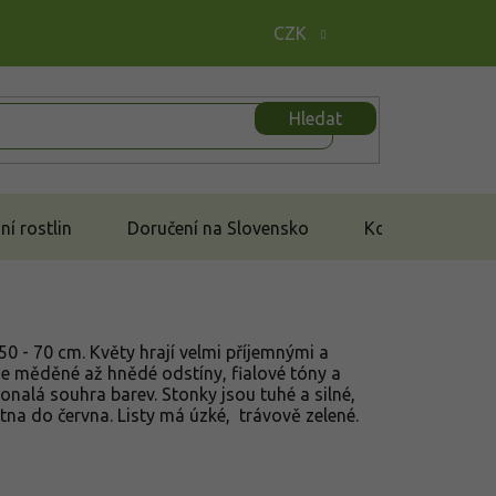
CZK
Hledat
í rostlin
Doručení na Slovensko
Kontakt
50 - 70 cm. Květy hrají velmi příjemnými a
de měděné až hnědé odstíny, fialové tóny a
onalá souhra barev. Stonky jsou tuhé a silné,
ětna do června. Listy má úzké, trávově zelené.