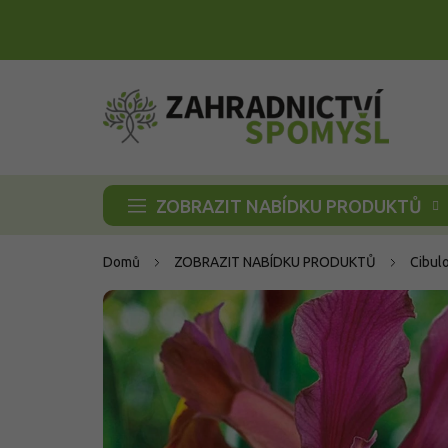
Přejít
na
obsah
ZOBRAZIT NABÍDKU PRODUKTŮ
Domů
ZOBRAZIT NABÍDKU PRODUKTŮ
Cibul