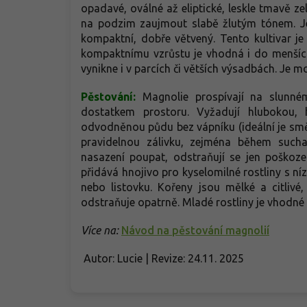
zahrady.
opadavé, oválné až eliptické, leskle tmavě 
na podzim zaujmout slabě žlutým tónem. Je
kompaktní, dobře větvený. Tento kultivar j
kompaktnímu vzrůstu je vhodná i do menších 
vynikne i v parcích či větších výsadbách. Je m
Pěstování:
Magnolie prospívají na slunné
dostatkem prostoru. Vyžadují hlubokou, 
odvodněnou půdu bez vápníku (ideální je směs
pravidelnou zálivku, zejména během sucha
nasazení poupat, odstraňují se jen poškoze
přidává hnojivo pro kyselomilné rostliny s 
nebo listovku. Kořeny jsou mělké a citliv
odstraňuje opatrně. Mladé rostliny je vhodné 
Více na:
Návod na pěstování magnolií
Autor: Lucie | Revize: 24.11. 2025