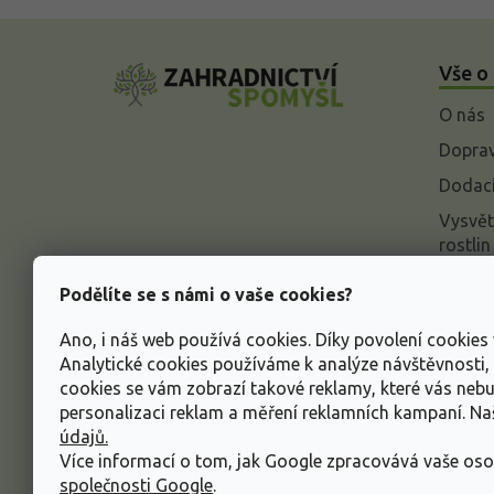
Z
á
Vše o
p
a
O nás
t
í
Doprav
Dodací
Vysvět
rostlin
Odstou
Podělíte se s námi o vaše cookies?
Rekla
Ano, i náš web používá cookies. Díky povolení cookie
Inform
Analytické cookies používáme k analýze návštěvnosti
údajů
cookies se vám zobrazí takové reklamy, které vás neb
Obcho
personalizaci reklam a měření reklamních kampaní. N
údajů.
Více informací o tom, jak Google zpracovává vaše oso
společnosti Google
.