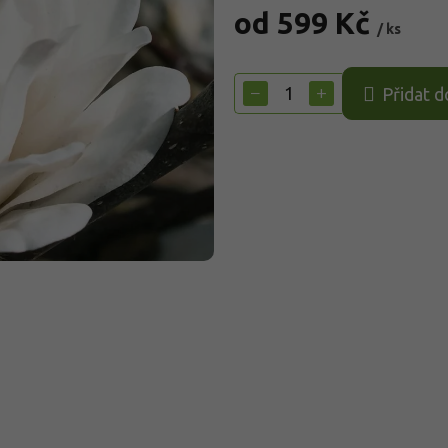
od
599 Kč
/ ks
Měrná
cena:
−
+
Přidat d