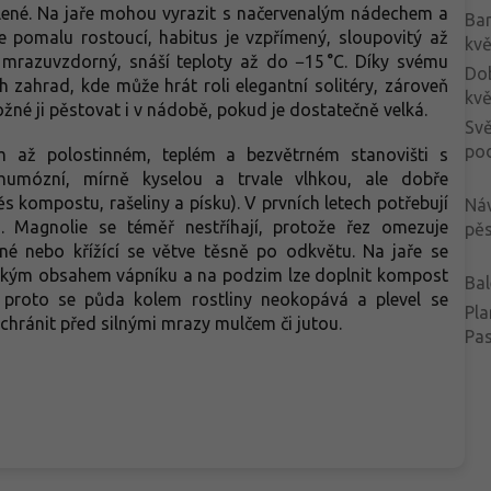
zelené. Na jaře mohou vyrazit s načervenalým nádechem a
Ba
 pomalu rostoucí, habitus je vzpřímený, sloupovitý až
kvě
e mrazuvzdorný, snáší teploty až do −15 °C. Díky svému
Do
zahrad, kde může hrát roli elegantní solitéry, zároveň
kvě
ožné ji pěstovat i v nádobě, pokud je dostatečně velká.
Svě
po
m až polostinném, teplém a bezvětrném stanovišti s
humózní, mírně kyselou a trvale vlhkou, ale dobře
 kompostu, rašeliny a písku). V prvních letech potřebují
Ná
. Magnolie se téměř nestříhají, protože řez omezuje
pěs
né nebo křížící se větve těsně po odkvětu. Na jaře se
nízkým obsahem vápníku a na podzim lze doplnit kompost
Bal
é, proto se půda kolem rostliny neokopává a plevel se
Pla
chránit před silnými mrazy mulčem či jutou.
Pa