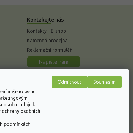
Kontakujte nás
Kontakty - E-shop
Kamenná prodejna
Reklamační formulář
n
Napište nám
Odmítnout
Souhlasím
žení našeho webu.
marketingovým
a osobní údaje k
 ochrany osobních
ch podmínkách