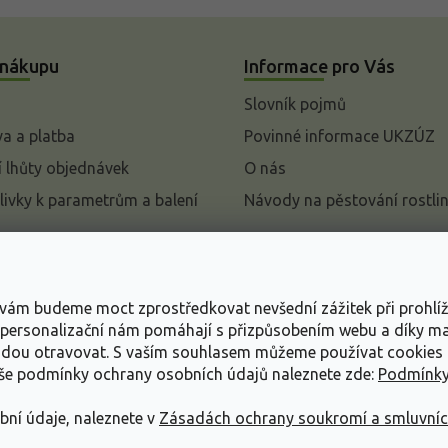
 nákupu
Informace pro Vás
Slovník pojmů
a a platba
Povinné informace UKZÚZ
 lhůty objednávek
O nás
livky k parametrům a balení
Návody na pěstování rostli
pení od kupní smlouvy
mace
s vám budeme moct zprostředkovat nevšední zážitek při prohlí
ace o ochraně osobních
, personalizační nám pomáhají s přizpůsobením webu a díky 
udou otravovat.
S vaším souhlasem můžeme používat cookies 
dní podmínky
aše podmínky ochrany osobních údajů naleznete zde:
Podmínky
bní údaje, naleznete v
Zásadách ochrany soukromí a smluvní