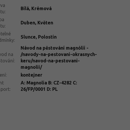
rva
Bílá
,
Krémová
tu
:
ba
Duben
,
Květen
tu
:
telné
Slunce
,
Polostín
dmínky
:
Návod na pěstování magnólií -
vod na
/navody-na-pestovani-okrasnych-
tování
:
keru/navod-na-pestovani-
magnolii/
ení
:
kontejner
nt
A: Magnolia B: CZ-4282 C:
sport
:
26/FP/0001 D: PL