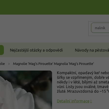
Nejčastější otázky a odpovědi
Návody na pěstován
lie
Magnolie 'Mag's Pirouette'
Magnolia 'Mag's Pirouette'
Kompaktní, opadavý keř nebo 
šířky se vzpřímeným, dobře v
někdy i v létě, bílými až sme
vůní. Listy jsou oválné, tmavě
žluté. Mrazuvzdorná do –15 °C
Detailní informace