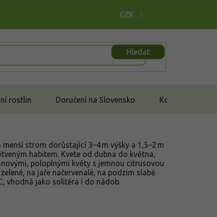
CZK
Hledat
í rostlin
Doručení na Slovensko
Kontakt
menší strom dorůstající 3–4 m výšky a 1,5–2 m
ětveným habitem. Kvete od dubna do května,
tanovými, poloplnými květy s jemnou citrusovou
 zelené, na jaře načervenalé, na podzim slabě
, vhodná jako solitéra i do nádob.