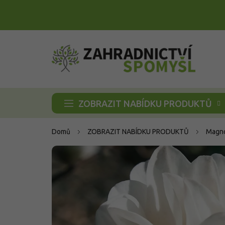
Přejít
na
obsah
ZOBRAZIT NABÍDKU PRODUKTŮ
Domů
ZOBRAZIT NABÍDKU PRODUKTŮ
Magno