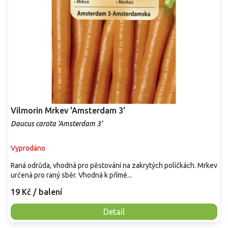
d
u
k
t
ů
Vilmorin Mrkev 'Amsterdam 3'
Daucus carota 'Amsterdam 3'
Vyprodáno
Raná odrůda, vhodná pro pěstování na zakrytých políčkách. Mrkev
určená pro raný sběr. Vhodná k přímé...
19 Kč
/ balení
Detail