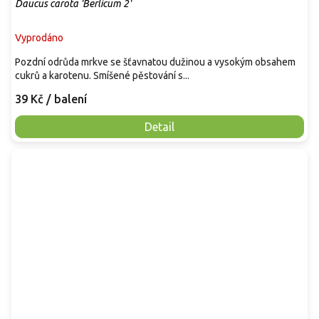
Daucus carota 'Berlicum 2'
Vyprodáno
Pozdní odrůda mrkve se šťavnatou dužinou a vysokým obsahem
cukrů a karotenu. Smíšené pěstování s...
39 Kč
/ balení
Detail