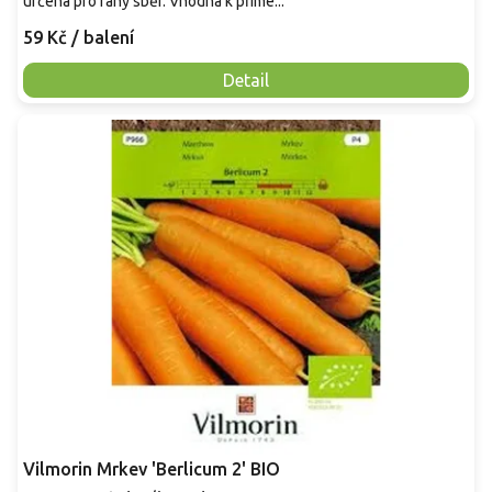
určená pro raný sběr. Vhodná k přímé...
59 Kč
/ balení
Detail
Vilmorin Mrkev 'Berlicum 2' BIO