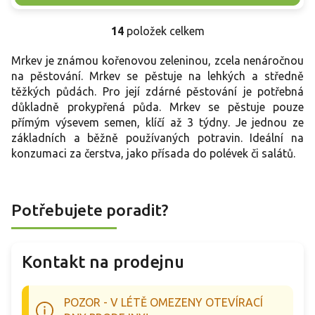
14
položek celkem
O
v
Mrkev je známou kořenovou zeleninou, zcela nenáročnou
l
á
na pěstování. Mrkev se pěstuje na lehkých a středně
d
těžkých půdách. Pro její zdárné pěstování je potřebná
a
důkladně prokypřená půda. Mrkev se pěstuje pouze
c
přímým výsevem semen, klíčí až 3 týdny. Je jednou ze
í
základních a běžně používaných potravin. Ideální na
p
konzumaci za čerstva, jako přísada do polévek či salátů.
r
v
k
y
Potřebujete poradit?
v
ý
p
i
Kontakt na prodejnu
s
u
POZOR - V LÉTĚ OMEZENY OTEVÍRACÍ