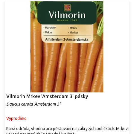
Vilmorin Mrkev 'Amsterdam 3' pásky
Daucus carota 'Amsterdam 3'
Vyprodáno
Raná odrůda, vhodná pro pěstování na zakrytých políčkách. Mrkev