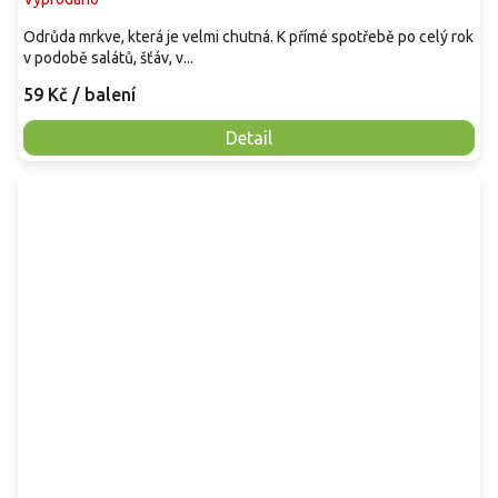
Odrůda mrkve, která je velmi chutná. K přímé spotřebě po celý rok
v podobě salátů, šťáv, v...
59 Kč
/ balení
Detail