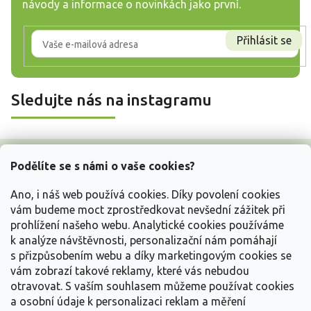
návody a informace o novinkách jako první.
Přihlásit se
Sledujte nás na instagramu
Z
á
Podělíte se s námi o vaše cookies?
p
a
Ano, i náš web používá cookies. Díky povolení cookies
t
vám budeme moct zprostředkovat nevšední zážitek při
í
prohlížení našeho webu. Analytické cookies používáme
Vše o nákupu
k analýze návštěvnosti, personalizační nám pomáhají
s přizpůsobením webu a díky marketingovým cookies se
vám zobrazí takové reklamy, které vás nebudou
Informace pro Vás
otravovat.
S vaším souhlasem můžeme používat cookies
a osobní údaje k personalizaci reklam a měření