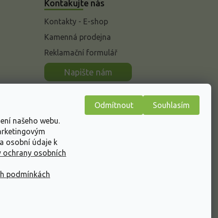
Kontakujte nás
Kontakty - E-shop
Kamenná prodejna
Reklamační formulář
n
Napište nám
Odmítnout
Souhlasím
žení našeho webu.
marketingovým
a osobní údaje k
 ochrany osobních
ch podmínkách