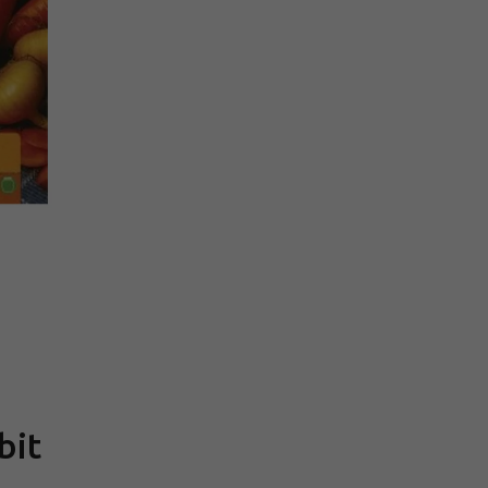
Měrná
cena:
bit