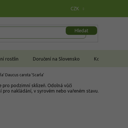
CZK
Hledat
í rostlin
Doručení na Slovensko
Kontakt
la'
Daucus carota 'Scarla'
e pro podzimní sklizeň. Odolná vůči
ní pro nakládání, v syrovém nebo vařeném stavu.