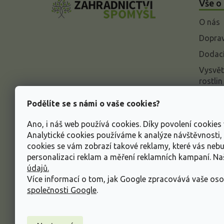
Vše o
p
a
O nás
t
í
Doprav
Dodací
Vysvět
rostlin
Odstou
Podělíte se s námi o vaše cookies?
Rekla
Ano, i náš web používá cookies. Díky povolení cookie
Inform
Analytické cookies používáme k analýze návštěvnosti
údajů
cookies se vám zobrazí takové reklamy, které vás neb
Obcho
personalizaci reklam a měření reklamních kampaní. N
údajů.
Více informací o tom, jak Google zpracovává vaše oso
společnosti Google
.