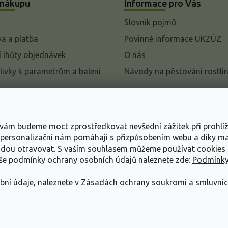
 nákupu
Informace pro Vás
Slovník pojmů
a a platba
Povinné informace UKZÚZ
 lhůty objednávek
O nás
livky k parametrům a balení
Návody na pěstování rostli
pení od kupní smlouvy
mace
s vám budeme moct zprostředkovat nevšední zážitek při prohlí
ace o ochraně osobních
, personalizační nám pomáhají s přizpůsobením webu a díky 
udou otravovat.
S vaším souhlasem můžeme používat cookies 
dní podmínky
aše podmínky ochrany osobních údajů naleznete zde:
Podmínky
bní údaje, naleznete v
Zásadách ochrany soukromí a smluvní