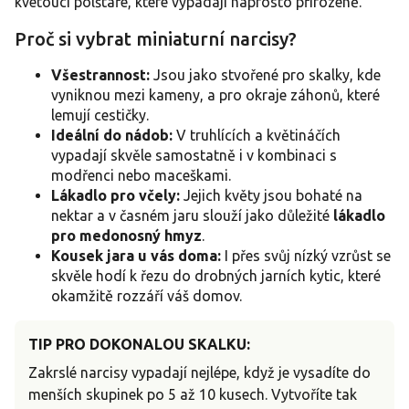
y
kvetoucí polštáře, které vypadají naprosto přirozeně.
v
ý
Proč si vybrat miniaturní narcisy?
p
i
Všestrannost:
Jsou jako stvořené pro skalky, kde
s
vyniknou mezi kameny, a pro okraje záhonů, které
u
lemují cestičky.
Ideální do nádob:
V truhlících a květináčích
vypadají skvěle samostatně i v kombinaci s
modřenci nebo maceškami.
Lákadlo pro včely:
Jejich květy jsou bohaté na
nektar a v časném jaru slouží jako důležité
lákadlo
pro medonosný hmyz
.
Kousek jara u vás doma:
I přes svůj nízký vzrůst se
skvěle hodí k řezu do drobných jarních kytic, které
okamžitě rozzáří váš domov.
TIP PRO DOKONALOU SKALKU:
Zakrslé narcisy vypadají nejlépe, když je vysadíte do
menších skupinek po 5 až 10 kusech. Vytvoříte tak