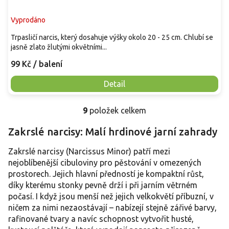
Vyprodáno
Trpasličí narcis, který dosahuje výšky okolo 20 - 25 cm. Chlubí se
jasně zlato žlutými okvětními...
99 Kč
/ balení
Detail
9
položek celkem
O
v
Zakrslé narcisy: Malí hrdinové jarní zahrady
l
á
Zakrslé narcisy (Narcissus Minor) patří mezi
d
a
nejoblíbenější cibuloviny pro pěstování v omezených
c
prostorech. Jejich hlavní předností je kompaktní růst,
í
díky kterému stonky pevně drží i při jarním větrném
p
počasí. I když jsou menší než jejich velkokvětí příbuzní, v
r
ničem za nimi nezaostávají – nabízejí stejně zářivé barvy,
v
rafinované tvary a navíc schopnost vytvořit husté,
k