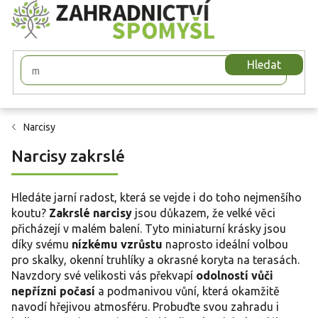
Přejít
na
obsah
Hledat
Narcisy
Narcisy zakrslé
Hledáte jarní radost, která se vejde i do toho nejmenšího
koutu?
Zakrslé narcisy
jsou důkazem, že velké věci
přicházejí v malém balení. Tyto miniaturní krásky jsou
díky svému
nízkému vzrůstu
naprosto ideální volbou
pro skalky, okenní truhlíky a okrasné koryta na terasách.
Navzdory své velikosti vás překvapí
odolností vůči
nepřízni počasí
a podmanivou vůní, která okamžitě
navodí hřejivou atmosféru. Probuďte svou zahradu i