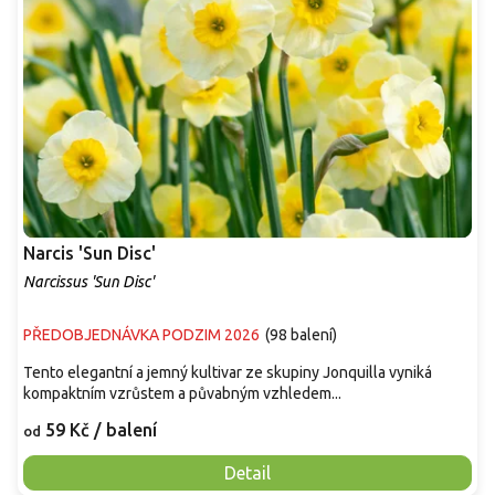
Narcis 'Sun Disc'
Narcissus 'Sun Disc'
PŘEDOBJEDNÁVKA PODZIM 2026
(
98 balení
)
Tento elegantní a jemný kultivar ze skupiny Jonquilla vyniká
kompaktním vzrůstem a půvabným vzhledem...
59 Kč
/ balení
od
Detail