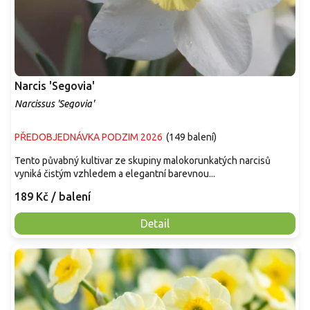
Narcis 'Segovia'
Narcissus 'Segovia'
PŘEDOBJEDNÁVKA PODZIM 2026
(
149 balení
)
Tento půvabný kultivar ze skupiny malokorunkatých narcisů
vyniká čistým vzhledem a elegantní barevnou...
189 Kč
/ balení
Detail