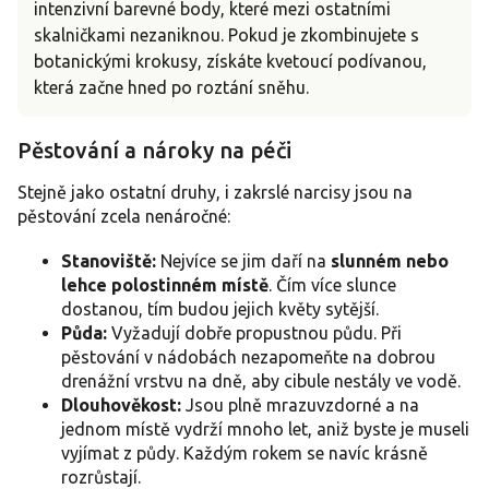
intenzivní barevné body, které mezi ostatními
skalničkami nezaniknou. Pokud je zkombinujete s
botanickými krokusy, získáte kvetoucí podívanou,
která začne hned po roztání sněhu.
Pěstování a nároky na péči
Stejně jako ostatní druhy, i zakrslé narcisy jsou na
pěstování zcela nenáročné:
Stanoviště:
Nejvíce se jim daří na
slunném nebo
lehce polostinném místě
. Čím více slunce
dostanou, tím budou jejich květy sytější.
Půda:
Vyžadují dobře propustnou půdu. Při
pěstování v nádobách nezapomeňte na dobrou
drenážní vrstvu na dně, aby cibule nestály ve vodě.
Dlouhověkost:
Jsou plně mrazuvzdorné a na
jednom místě vydrží mnoho let, aniž byste je museli
vyjímat z půdy. Každým rokem se navíc krásně
rozrůstají.