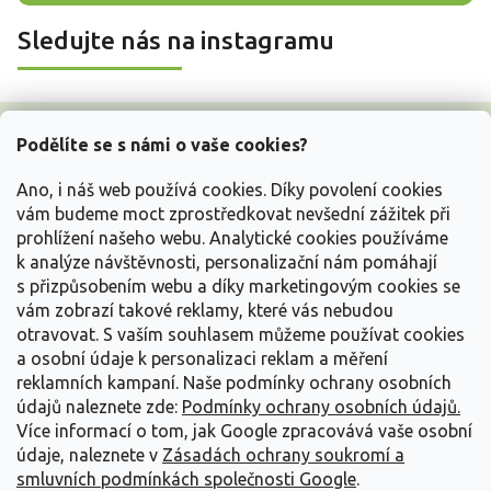
Sledujte nás na instagramu
Z
á
Podělíte se s námi o vaše cookies?
p
a
Ano, i náš web používá cookies. Díky povolení cookies
t
vám budeme moct zprostředkovat nevšední zážitek při
í
prohlížení našeho webu. Analytické cookies používáme
Vše o nákupu
k analýze návštěvnosti, personalizační nám pomáhají
s přizpůsobením webu a díky marketingovým cookies se
vám zobrazí takové reklamy, které vás nebudou
Informace pro Vás
otravovat.
S vaším souhlasem můžeme používat cookies
a osobní údaje k personalizaci reklam a měření
Kontakujte nás
reklamních kampaní. Naše podmínky ochrany osobních
údajů naleznete zde:
Podmínky ochrany osobních údajů.
Více informací o tom, jak Google zpracovává vaše osobní
údaje, naleznete v
Zásadách ochrany soukromí a
smluvních podmínkách společnosti Google
.