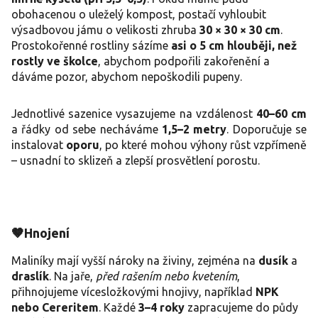
obohacenou o uleželý kompost, postačí vyhloubit
výsadbovou jámu o velikosti zhruba
30 × 30 × 30 cm
.
Prostokořenné rostliny sázíme
asi o 5 cm hlouběji, než
rostly ve školce
, abychom podpořili zakořenění a
dáváme pozor, abychom nepoškodili pupeny.
Jednotlivé sazenice vysazujeme na vzdálenost
40–60 cm
a řádky od sebe necháváme
1,5–2 metry
. Doporučuje se
instalovat
oporu
, po které mohou výhony růst vzpřímeně
– usnadní to sklizeň a zlepší prosvětlení porostu.
🤎Hnojení
Maliníky mají vyšší nároky na živiny, zejména na
dusík
a
draslík
. Na jaře,
před rašením nebo kvetením
,
přihnojujeme vícesložkovými hnojivy, například
NPK
nebo Cereritem
. Každé
3–4 roky
zapracujeme do půdy