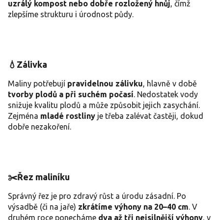
uzrálý kompost nebo dobře rozložený hnůj
, čímž
zlepšíme strukturu i úrodnost půdy.
💧Zálivka
Maliny potřebují
pravidelnou zálivku
, hlavně v době
tvorby plodů a při suchém počasí
. Nedostatek vody
snižuje kvalitu plodů a může způsobit jejich zasychání.
Zejména
mladé rostliny
je třeba zalévat častěji, dokud
dobře nezakoření.
✂️Řez maliníku
Správný řez je pro zdravý růst a úrodu zásadní. Po
výsadbě (či na jaře)
zkrátíme výhony na 20–40 cm
. V
druhém roce ponecháme
dva až tři nejsilnější výhony
, v