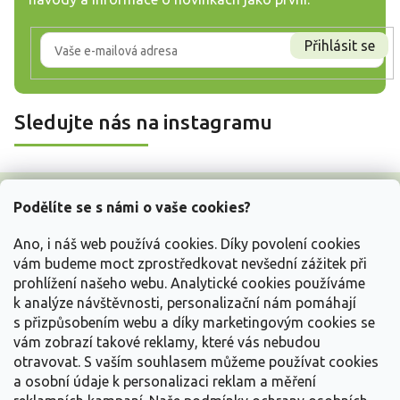
Přihlásit se
Sledujte nás na instagramu
Z
á
Podělíte se s námi o vaše cookies?
p
a
Ano, i náš web používá cookies. Díky povolení cookies
t
vám budeme moct zprostředkovat nevšední zážitek při
í
prohlížení našeho webu. Analytické cookies používáme
Vše o nákupu
k analýze návštěvnosti, personalizační nám pomáhají
s přizpůsobením webu a díky marketingovým cookies se
vám zobrazí takové reklamy, které vás nebudou
Informace pro Vás
otravovat.
S vaším souhlasem můžeme používat cookies
a osobní údaje k personalizaci reklam a měření
Kontakujte nás