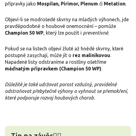
přípravky jako
Mospilan, Pirimor, Plenum
či
Metation
.
Objeví-li se modrošedé skvrny na mladých výhonech, jde
pravděpodobně o houbové onemocnění – pomůže
Champion 50 WP
, který lze použít i
preventivně
.
Pokud se na listech objeví žluté až hnědé skvrny, které
postupně zasychají, může jít o
rez maliníkovou
.
Napadené listy odstraníme a rostliny ošetříme
měďnatým přípravkem (Champion 50 WP)
.
Důležité je také udržovat porost vzdušný, pravidelně
odstraňovat přebytečné výhony a vyhnout se přemokření,
které podporuje rozvoj houbových chorob.
Tip na závěr👇🏻