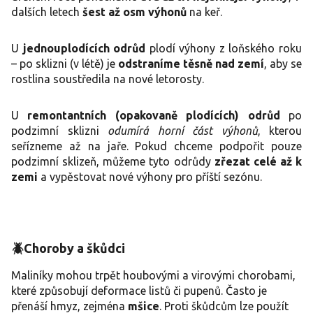
dalších letech
šest až osm výhonů
na keř.
U
jednouplodících odrůd
plodí výhony z loňského roku
– po sklizni (v létě) je
odstraníme těsně nad zemí
, aby se
rostlina soustředila na nové letorosty.
U
remontantních (opakovaně plodících) odrůd
po
podzimní sklizni
odumírá horní část výhonů
, kterou
seřízneme až na jaře. Pokud chceme podpořit pouze
podzimní sklizeň, můžeme tyto odrůdy
zřezat celé až k
zemi
a vypěstovat nové výhony pro příští sezónu.
🪲Choroby a škůdci
Maliníky mohou trpět houbovými a virovými chorobami,
které způsobují deformace listů či pupenů. Často je
přenáší hmyz, zejména
mšice
. Proti škůdcům lze použít