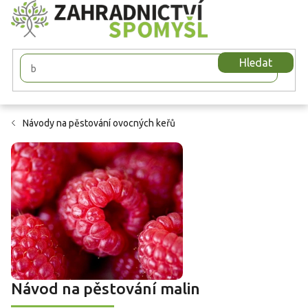
Přejít
na
obsah
Hledat
Návody na pěstování ovocných keřů
Návod na pěstování malin