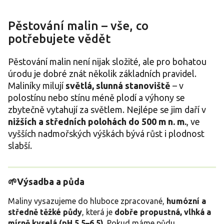
Pěstování malin – vše, co
potřebujete vědět
Pěstování malin není nijak složité, ale pro bohatou
úrodu je dobré znát několik základních pravidel.
Maliníky milují
světlá, slunná stanoviště
– v
polostínu nebo stínu méně plodí a výhony se
zbytečně vytahují za světlem. Nejlépe se jim daří v
nižších a středních polohách do 500 m n. m.
, ve
vyšších nadmořských výškách bývá růst i plodnost
slabší.
🌱Výsadba a půda
Maliny vysazujeme do hluboce zpracované,
humózní a
středně těžké půdy
, která je
dobře propustná, vlhká a
mírně kyselá (pH 5,5–6,5)
. Pokud máme půdu