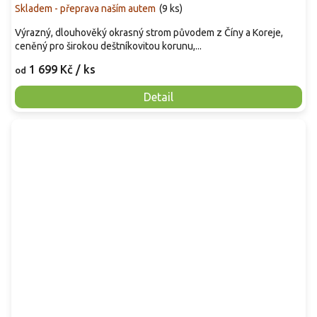
Skladem - přeprava naším autem
(
9 ks
)
Výrazný, dlouhověký okrasný strom původem z Číny a Koreje,
ceněný pro širokou deštníkovitou korunu,...
1 699 Kč
/ ks
od
Detail