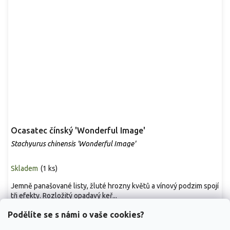
Ocasatec čínský 'Wonderful Image'
Stachyurus chinensis 'Wonderful Image'
Skladem
(
1 ks
)
Jemně panašované listy, žluté hrozny květů a vínový podzim spojí
tři efekty. Rozložitý opadavý keř...
2 699 Kč
/ ks
od
Podělíte se s námi o vaše cookies?