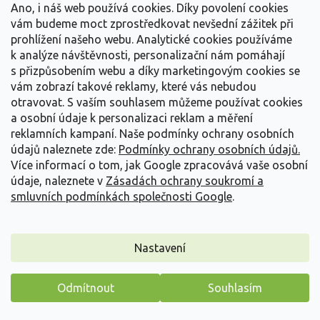
Detail
Ano, i náš web používá cookies. Díky povolení cookies
vám budeme moct zprostředkovat nevšední zážitek při
prohlížení našeho webu. Analytické cookies používáme
k analýze návštěvnosti, personalizační nám pomáhají
s přizpůsobením webu a díky marketingovým cookies se
vám zobrazí takové reklamy, které vás nebudou
otravovat.
S vaším souhlasem můžeme používat cookies
a osobní údaje k personalizaci reklam a měření
reklamních kampaní. Naše podmínky ochrany osobních
údajů naleznete zde:
Podmínky ochrany osobních údajů.
Více informací o tom, jak Google zpracovává vaše osobní
údaje, naleznete v
Zásadách ochrany soukromí a
smluvních podmínkách společnosti Google
.
Nastavení
Paznehtík měkký 'Whitewater' - Acanthus mollis
'Whitewater'
Odmítnout
Souhlasím
Acanthus mollis 'Whitewater'
Máme pro vás malý dárek
Skladem
(
1 ks
)