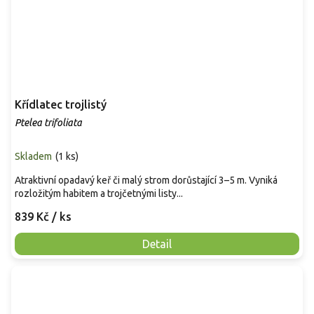
Křídlatec trojlistý
Ptelea trifoliata
Skladem
(
1 ks
)
Atraktivní opadavý keř či malý strom dorůstající 3–5 m. Vyniká
rozložitým habitem a trojčetnými listy...
839 Kč
/ ks
Detail