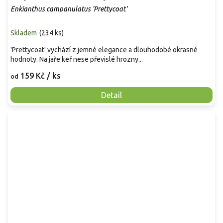
Enkianthus campanulatus 'Prettycoat'
Skladem
(
234 ks
)
'Prettycoat' vychází z jemné elegance a dlouhodobé okrasné
hodnoty. Na jaře keř nese převislé hrozny...
159 Kč
/ ks
od
Detail