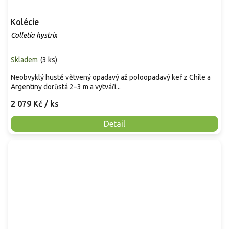
Kolécie
Colletia hystrix
Skladem
(
3 ks
)
Neobvyklý hustě větvený opadavý až poloopadavý keř z Chile a
Argentiny dorůstá 2–3 m a vytváří...
2 079 Kč
/ ks
Detail