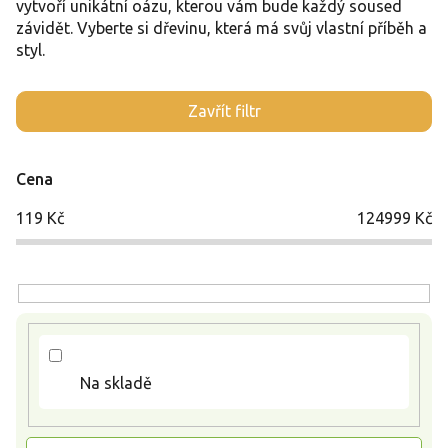
vytvoří unikátní oázu, kterou vám bude každý soused
závidět. Vyberte si dřevinu, která má svůj vlastní příběh a
styl.
V
Zavřít filtr
ý
p
i
Cena
s
p
119
Kč
124999
Kč
r
o
d
u
k
t
ů
Na skladě