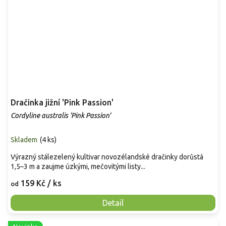
Dračinka jižní 'Pink Passion'
Cordyline australis 'Pink Passion'
Skladem
(
4 ks
)
Výrazný stálezelený kultivar novozélandské dračinky dorůstá
1,5–3 m a zaujme úzkými, mečovitými listy...
159 Kč
/ ks
od
Detail