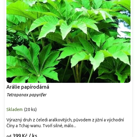
Arálie papírodárná
Tetrapanax papyrifer
Skladem
(
20 ks
)
Výrazný druh z čeledi aralkovitých, původem z jižní a východní
Číny a Tchaj-wanu. Tvoří silné, málo...
399 Kč
/ ks
od