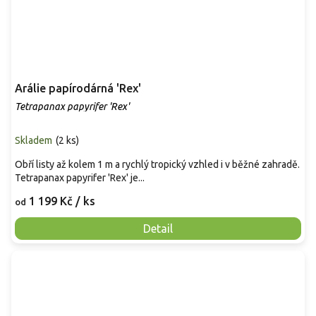
Arálie papírodárná 'Rex'
Tetrapanax papyrifer 'Rex'
Skladem
(
2 ks
)
Obří listy až kolem 1 m a rychlý tropický vzhled i v běžné zahradě.
Tetrapanax papyrifer 'Rex' je...
1 199 Kč
/ ks
od
Detail