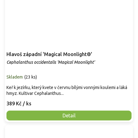
Hlavoš západní 'Magical Moonlight®'
Cephalanthus occidentalis 'Magical Moonlight'
Skladem
(
23 ks
)
Keř k jezírku, který kvete v červnu bílými vonnými koulemi a láká
hmyz. Kultivar Cephalanthus...
389 Kč
/ ks
Detail