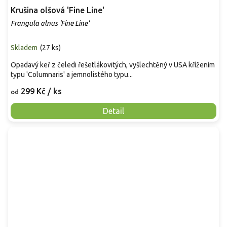
Krušina olšová 'Fine Line'
Frangula alnus 'Fine Line'
Skladem
(
27 ks
)
Opadavý keř z čeledi řešetlákovitých, vyšlechtěný v USA křížením
typu 'Columnaris' a jemnolistého typu...
299 Kč
/ ks
od
Detail