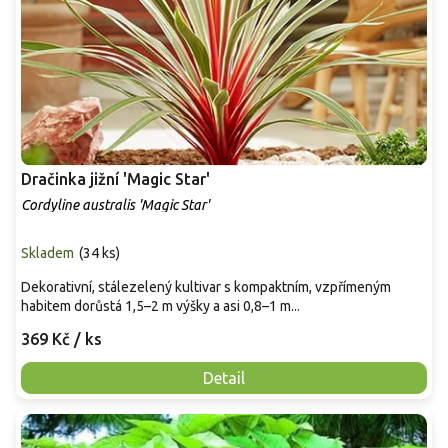
Dračinka jižní 'Magic Star'
Cordyline australis 'Magic Star'
Skladem
(
34 ks
)
Dekorativní, stálezelený kultivar s kompaktním, vzpřímeným
habitem dorůstá 1,5–2 m výšky a asi 0,8–1 m...
369 Kč
/ ks
Detail