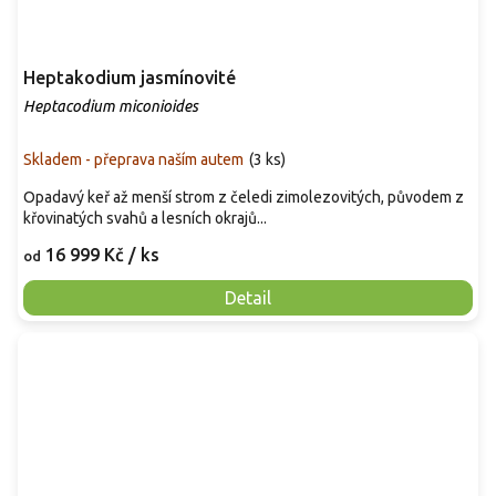
Heptakodium jasmínovité
Heptacodium miconioides
Skladem - přeprava naším autem
(
3 ks
)
Opadavý keř až menší strom z čeledi zimolezovitých, původem z
křovinatých svahů a lesních okrajů...
16 999 Kč
/ ks
od
Detail