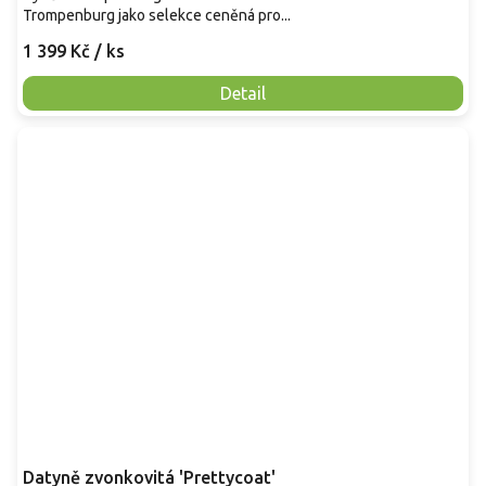
Trompenburg jako selekce ceněná pro...
1 399 Kč
/ ks
Detail
Datyně zvonkovitá 'Prettycoat'