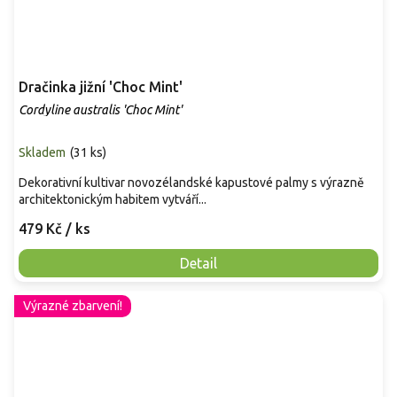
Dračinka jižní 'Choc Mint'
Cordyline australis 'Choc Mint'
Skladem
(
31 ks
)
Dekorativní kultivar novozélandské kapustové palmy s výrazně
architektonickým habitem vytváří...
479 Kč
/ ks
Detail
Výrazné zbarvení!