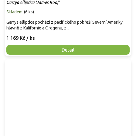
Garrya elliptica 'James Roof'
Skladem
(
6 ks
)
Garrya elliptica pochází z pacifického pobřeží Severní Ameriky,
hlavně z Kalifornie a Oregonu, z...
1 169 Kč
/ ks
Detail