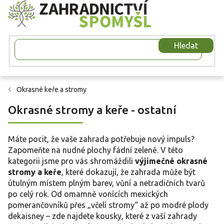
Přejít
na
obsah
Hledat
Okrasné keře a stromy
Okrasné stromy a keře - ostatní
Máte pocit, že vaše zahrada potřebuje nový impuls?
Zapomeňte na nudné plochy fádní zeleně. V této
kategorii jsme pro vás shromáždili
výjimečné okrasné
stromy a keře
, které dokazují, že zahrada může být
útulným místem plným barev, vůní a netradičních tvarů
po celý rok. Od omamně vonících mexických
pomerančovníků přes „včelí stromy“ až po modré plody
dekaisney – zde najdete kousky, které z vaší zahrady