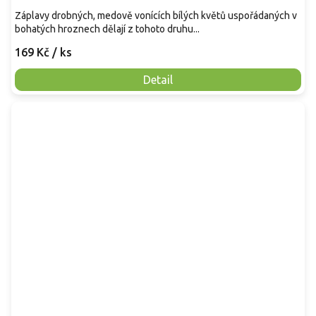
Záplavy drobných, medově vonících bílých květů uspořádaných v
bohatých hroznech dělají z tohoto druhu...
169 Kč
/ ks
Detail