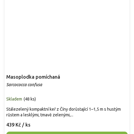
Masoplodka pomíchaná
Sarcococca confusa
Skladem
(
48 ks
)
Stálezelený kompaktní keř z Číny dorůstající 1–1,5 m s hustým
růstem a lesklými, tmavě zelenými,...
439 Kč
/ ks