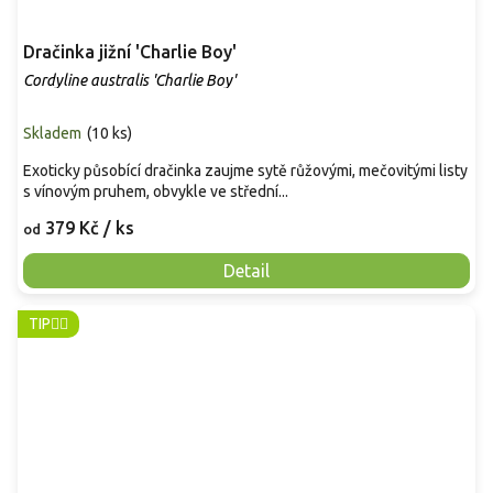
Dračinka jižní 'Charlie Boy'
Cordyline australis 'Charlie Boy'
Skladem
(
10 ks
)
Exoticky působící dračinka zaujme sytě růžovými, mečovitými listy
s vínovým pruhem, obvykle ve střední...
379 Kč
/ ks
od
Detail
TIP👈🏻