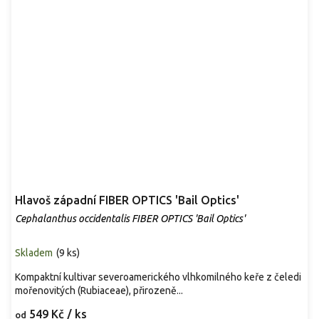
Hlavoš západní FIBER OPTICS 'Bail Optics'
Cephalanthus occidentalis FIBER OPTICS 'Bail Optics'
Skladem
(
9 ks
)
Kompaktní kultivar severoamerického vlhkomilného keře z čeledi
mořenovitých (Rubiaceae), přirozeně...
549 Kč
/ ks
od