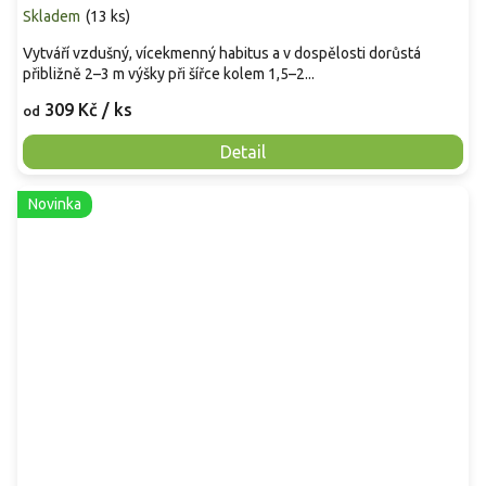
Skladem
(
13 ks
)
Vytváří vzdušný, vícekmenný habitus a v dospělosti dorůstá
přibližně 2–3 m výšky při šířce kolem 1,5–2...
309 Kč
/ ks
od
Detail
Novinka