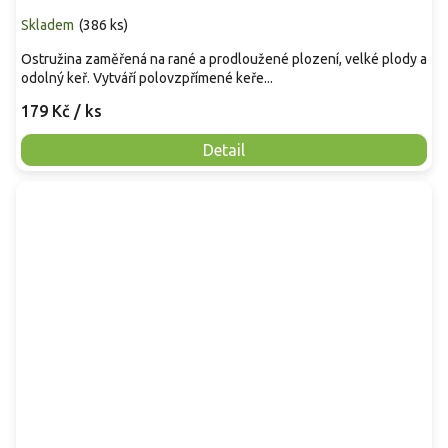
Skladem
(
386 ks
)
Ostružina zaměřená na rané a prodloužené plození, velké plody a
odolný keř. Vytváří polovzpřímené keře...
179 Kč
/ ks
Detail