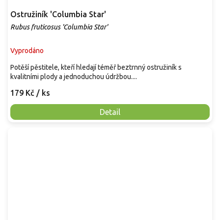
Ostružiník 'Columbia Star'
Rubus fruticosus 'Columbia Star'
Vyprodáno
Potěší pěstitele, kteří hledají téměř beztrnný ostružiník s
kvalitními plody a jednoduchou údržbou....
179 Kč
/ ks
Detail