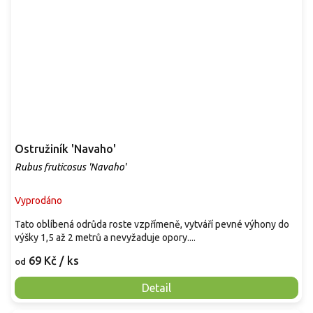
Ostružiník 'Navaho'
Rubus fruticosus 'Navaho'
Vyprodáno
Tato oblíbená odrůda roste vzpřímeně, vytváří pevné výhony do
výšky 1,5 až 2 metrů a nevyžaduje opory....
69 Kč
/ ks
od
Detail