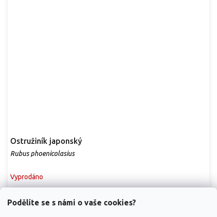
Ostružiník japonský
Rubus phoenicolasius
Vyprodáno
Opadavý keř z východní Asie dorůstající 1,5–3 m, často s
Podělíte se s námi o vaše cookies?
převislými nebo vystoupavými výhony s jemnými...