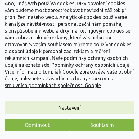
239 Kč
/ ks
Ano, i náš web používá cookies. Díky povolení cookies
vám budeme moct zprostředkovat nevšední zážitek při
Detail
prohlížení našeho webu. Analytické cookies používáme
k analýze návštěvnosti, personalizační nám pomáhají
s přizpůsobením webu a díky marketingovým cookies se
vám zobrazí takové reklamy, které vás nebudou
otravovat.
S vaším souhlasem můžeme používat cookies
a osobní údaje k personalizaci reklam a měření
reklamních kampaní. Naše podmínky ochrany osobních
údajů naleznete zde:
Podmínky ochrany osobních údajů.
Více informací o tom, jak Google zpracovává vaše osobní
údaje, naleznete v
Zásadách ochrany soukromí a
smluvních podmínkách společnosti Google
.
Nastavení
Ostružiník Lambertův
Odmítnout
Souhlasím
Rubus lambertianus
Máme pro vás malý dárek