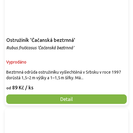
Ostružiník 'Čačanská beztrnná'
Rubus fruticosus 'Čačanská beztrnná'
Vyprodáno
Beztrnná odrůda ostružiníku vyšlechtěná v Srbsku v roce 1997
dorůstá 1,5–2 m výšky a 1–1,5 m šířky. Má...
89 Kč
/ ks
od
Detail