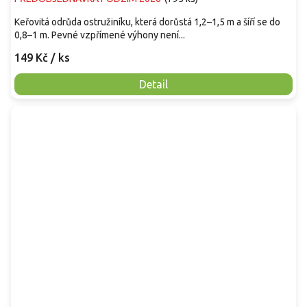
Keřovitá odrůda ostružiníku, která dorůstá 1,2–1,5 m a šíří se do
0,8–1 m. Pevné vzpřímené výhony není...
149 Kč
/ ks
Detail