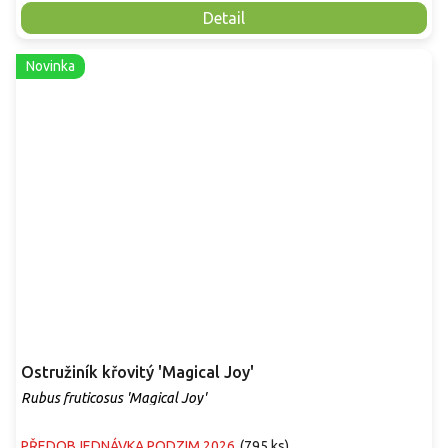
Detail
Novinka
Ostružiník křovitý 'Magical Joy'
Rubus fruticosus 'Magical Joy'
PŘEDOBJEDNÁVKA PODZIM 2026
(
795 ks
)