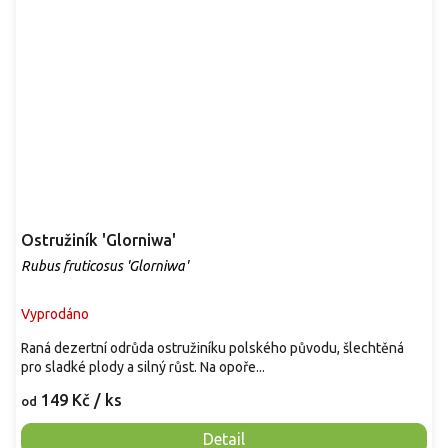
Ostružiník 'Glorniwa'
Rubus fruticosus 'Glorniwa'
Vyprodáno
Raná dezertní odrůda ostružiníku polského původu, šlechtěná
pro sladké plody a silný růst. Na opoře...
149 Kč
/ ks
od
Detail