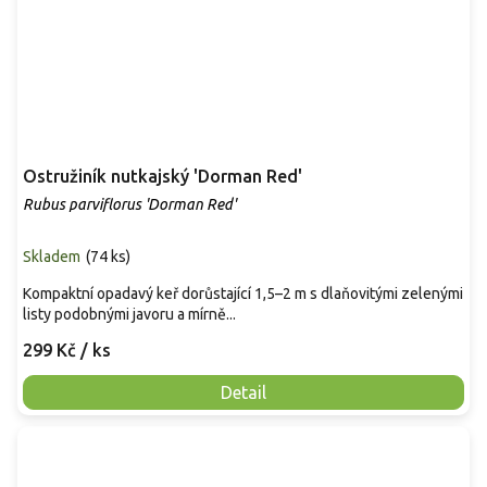
Ostružiník nutkajský 'Dorman Red'
Rubus parviflorus 'Dorman Red'
Skladem
(
74 ks
)
Kompaktní opadavý keř dorůstající 1,5–2 m s dlaňovitými zelenými
listy podobnými javoru a mírně...
299 Kč
/ ks
Detail