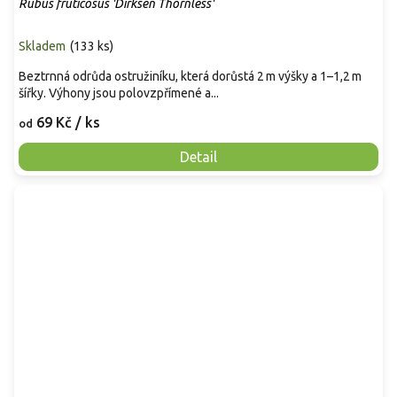
Rubus fruticosus 'Dirksen Thornless'
Skladem
(
133 ks
)
Beztrnná odrůda ostružiníku, která dorůstá 2 m výšky a 1–1,2 m
šířky. Výhony jsou polovzpřímené a...
69 Kč
/ ks
od
Detail