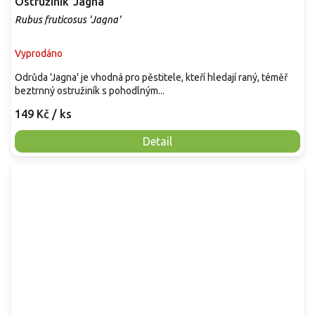
Ostružiník 'Jagna'
Rubus fruticosus 'Jagna'
Vyprodáno
Odrůda 'Jagna' je vhodná pro pěstitele, kteří hledají raný, téměř
beztrnný ostružiník s pohodlným...
149 Kč
/ ks
Detail