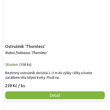
Ostružiník 'Thornless'
Rubus fruticosus 'Thornless'
Skladem
(
108 ks
)
Beztrnný ostružiník dorůstá 2–3 m do výšky i šířky a kvete
začátkem léta bílými květy. Plodí na...
239 Kč
/ ks
Detail