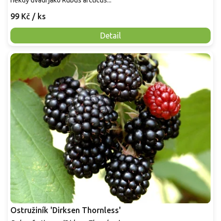
někdy uvádí jako Rubus arcticus...
99 Kč
/ ks
Detail
Ostružiník 'Dirksen Thornless'