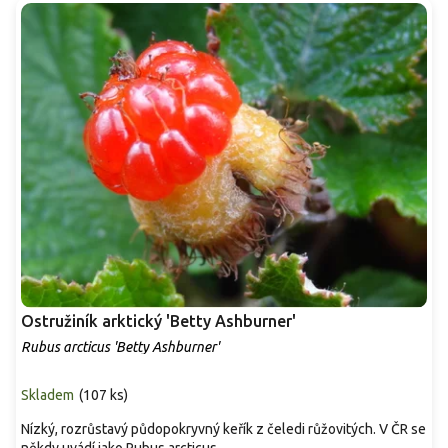
Ostružiník arktický 'Betty Ashburner'
Rubus arcticus 'Betty Ashburner'
Skladem
(
107 ks
)
Nízký, rozrůstavý půdopokryvný keřík z čeledi růžovitých. V ČR se