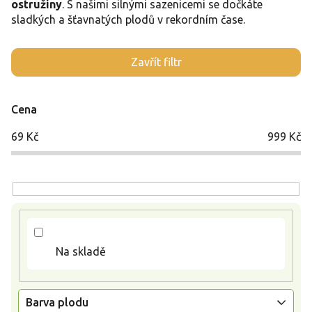
ostružiny
. S našimi silnými sazenicemi se dočkáte
sladkých a šťavnatých plodů v rekordním čase.
V
Zavřít filtr
ý
p
i
Cena
s
p
69
Kč
999
Kč
r
o
d
u
k
t
ů
Na skladě
Barva plodu