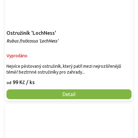
Ostružiník 'LochNess'
Rubus fruticosus 'LochNess'
Vyprodáno
Nejvíce pěstovaný ostružiník, který patří mezi nejrozšířenější
téměř beztrnné ostružiníky pro zahrady...
99 Kč
/ ks
od
Detail