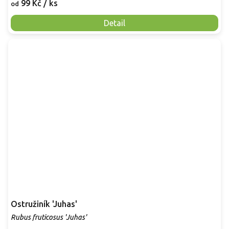
99 Kč
/ ks
od
Detail
Ostružiník 'Juhas'
Rubus fruticosus 'Juhas'