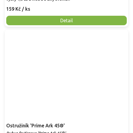
159 Kč
/ ks
Detail
Ostružiník 'Prime Ark 45®'