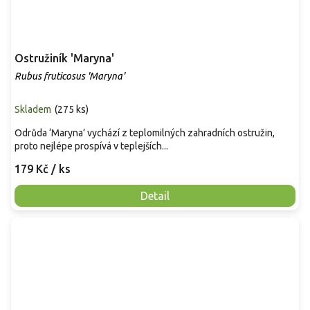
Ostružiník 'Maryna'
Rubus fruticosus 'Maryna'
Skladem
(
275 ks
)
Odrůda ‘Maryna’ vychází z teplomilných zahradních ostružin,
proto nejlépe prospívá v teplejších...
179 Kč
/ ks
Detail