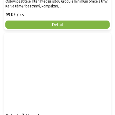
Osloví pěstitele, kteří hledají jistou úrodu a minimum práce s trny.
Keř je téměř beztrnný, kompaktní,...
99 Kč
/ ks
Detail