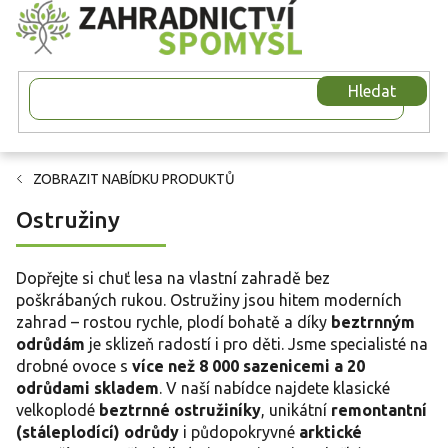
Přejít
na
obsah
Hledat
ZOBRAZIT NABÍDKU PRODUKTŮ
Ostružiny
Dopřejte si chuť lesa na vlastní zahradě bez
poškrábaných rukou. Ostružiny jsou hitem moderních
zahrad – rostou rychle, plodí bohatě a díky
beztrnným
odrůdám
je sklizeň radostí i pro děti. Jsme specialisté na
drobné ovoce s
více než 8 000 sazenicemi a 20
odrůdami skladem
. V naší nabídce najdete klasické
velkoplodé
beztrnné ostružiníky
, unikátní
remontantní
(stáleplodící) odrůdy
i půdopokryvné
arktické