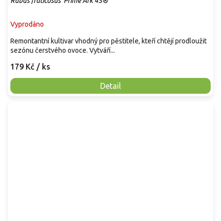
Rubus fruticosus 'Prime Ark 45®'
Vyprodáno
Remontantní kultivar vhodný pro pěstitele, kteří chtějí prodloužit
sezónu čerstvého ovoce. Vytváří...
179 Kč
/ ks
Detail