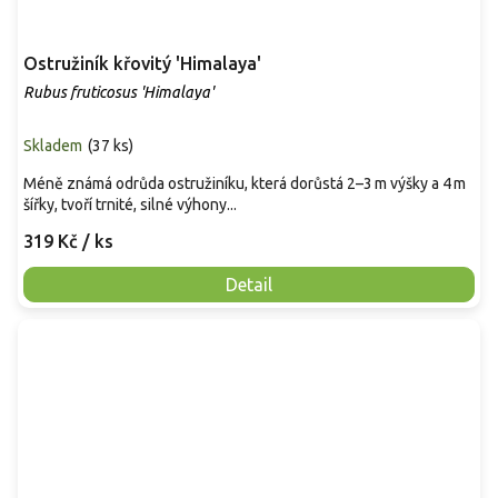
Ostružiník křovitý 'Himalaya'
Rubus fruticosus 'Himalaya'
Skladem
(
37 ks
)
Méně známá odrůda ostružiníku, která dorůstá 2–3 m výšky a 4 m
šířky, tvoří trnité, silné výhony...
319 Kč
/ ks
Detail