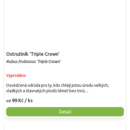
Ostružiník 'Triple Crown'
Rubus fruticosus 'Triple Crown'
Vyprodáno
Osvědčená odrůda pro ty, kdo chtějí jistou úrodu velkých,
sladkých a šťavnatých plodů téměř bez trnů....
99 Kč
/ ks
od
Detail