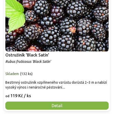
Ostružiník 'Black Satin'
Rubus fruticosus 'Black Satin'
Skladem
(
132 ks
)
Beztrnný ostružiník vzpřímeného vzrůstu dorůstá 2–3 m a nabízí
vysoký výnos i nenáročné pěstování....
119 Kč
/ ks
od
Detail