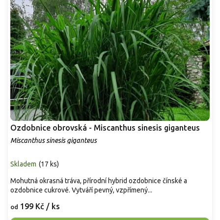
Ozdobnice obrovská - Miscanthus sinesis giganteus
Miscanthus sinesis giganteus
Skladem
(
17 ks
)
Mohutná okrasná tráva, přírodní hybrid ozdobnice čínské a
ozdobnice cukrové. Vytváří pevný, vzpřímený...
199 Kč
/ ks
od