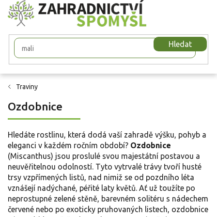
Přejít
na
obsah
Hledat
Traviny
Ozdobnice
Hledáte rostlinu, která dodá vaší zahradě výšku, pohyb a
eleganci v každém ročním období?
Ozdobnice
(Miscanthus) jsou proslulé svou majestátní postavou a
neuvěřitelnou odolností. Tyto vytrvalé trávy tvoří husté
trsy vzpřímených listů, nad nimiž se od pozdního léta
vznášejí nadýchané, péřité laty květů. Ať už toužíte po
neprostupné zelené stěně, barevném solitéru s nádechem
červené nebo po exoticky pruhovaných listech, ozdobnice