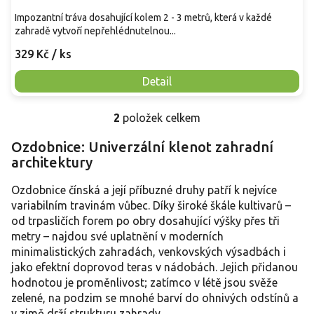
Impozantní tráva dosahující kolem 2 - 3 metrů, která v každé
zahradě vytvoří nepřehlédnutelnou...
329 Kč
/ ks
Detail
2
položek celkem
O
v
Ozdobnice: Univerzální klenot zahradní
l
architektury
á
d
a
Ozdobnice čínská a její příbuzné druhy patří k nejvíce
c
variabilním travinám vůbec. Díky široké škále kultivarů –
í
od trpasličích forem po obry dosahující výšky přes tři
p
metry – najdou své uplatnění v moderních
r
minimalistických zahradách, venkovských výsadbách i
v
jako efektní doprovod teras v nádobách. Jejich přidanou
k
y
hodnotou je proměnlivost; zatímco v létě jsou svěže
v
zelené, na podzim se mnohé barví do ohnivých odstínů a
ý
v zimě drží strukturu zahrady.