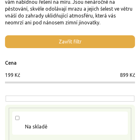
vám nabídnou řešení na míru. Jsou nenáročné na
pěstování, skvěle odolávají mrazu a jejich šelest ve větru
vnáší do zahrady uklidňující atmosféru, která vás
neomrzí ani pod nánosem zimní jinovatky.
V
Zavřít filtr
ý
p
i
Cena
s
p
199
Kč
899
Kč
r
o
d
u
k
t
ů
Na skladě