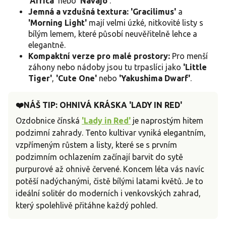
'Africa'
nebo
'Navajo'
.
Jemná a vzdušná textura:
'Gracilimus'
a
'Morning Light'
mají velmi úzké, nitkovité listy s
bílým lemem, které působí neuvěřitelně lehce a
elegantně.
Kompaktní verze pro malé prostory:
Pro menší
záhony nebo nádoby jsou tu trpaslíci jako
'Little
Tiger'
,
'Cute One'
nebo
'Yakushima Dwarf'
.
❤️NÁŠ TIP: OHNIVÁ KRÁSKA 'LADY IN RED'
Ozdobnice čínská
'Lady in Red'
je naprostým hitem
podzimní zahrady. Tento kultivar vyniká elegantním,
vzpřímeným růstem a listy, které se s prvním
podzimním ochlazením začínají barvit do sytě
purpurové až ohnivě červené. Koncem léta vás navíc
potěší nadýchanými, čistě bílými latami květů. Je to
ideální solitér do moderních i venkovských zahrad,
který spolehlivě přitáhne každý pohled.