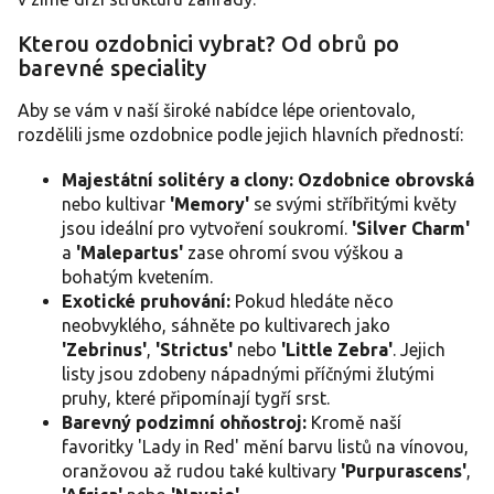
p
i
Kterou ozdobnici vybrat? Od obrů po
s
barevné speciality
u
Aby se vám v naší široké nabídce lépe orientovalo,
rozdělili jsme ozdobnice podle jejich hlavních předností:
Majestátní solitéry a clony:
Ozdobnice obrovská
nebo kultivar
'Memory'
se svými stříbřitými květy
jsou ideální pro vytvoření soukromí.
'Silver Charm'
a
'Malepartus'
zase ohromí svou výškou a
bohatým kvetením.
Exotické pruhování:
Pokud hledáte něco
neobvyklého, sáhněte po kultivarech jako
'Zebrinus'
,
'Strictus'
nebo
'Little Zebra'
. Jejich
listy jsou zdobeny nápadnými příčnými žlutými
pruhy, které připomínají tygří srst.
Barevný podzimní ohňostroj:
Kromě naší
favoritky 'Lady in Red' mění barvu listů na vínovou,
oranžovou až rudou také kultivary
'Purpurascens'
,