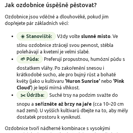
Jak ozdobnice úspěšně pěstovat?
Ozdobnice jsou vděčné a dlouhověké, pokud jim
dopřejete pár základních věcí:
☀️ Stanoviště:
Vždy volte
slunné místo
. Ve
stínu ozdobnice ztrácejí svou pevnost, stébla
polehávají a kvetení je velmi slabé.
🌱 Půda:
Preferují propustnou, humózní půdu s
dostatkem vláhy. Po zakořenění snesou i
krátkodobé sucho, ale pro bujný růst a bohaté
květy (jako u kultivaru
'Huron Sunrise'
nebo
'Pink
Cloud'
) je lepší mírná vlhkost.
✂️ Údržba:
Suché trsy na podzim svažte do
snopu a
seřízněte až brzy na jaře
(cca 10–20 cm
nad zemí). U vyšších kultivarů dbejte na to, aby měly
dostatek prostoru k vyniknutí.
Ozdobnice tvoří nádherné kombinace s vysokými