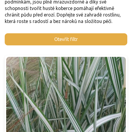
podmínkám, jsou plně mrazuvzdorné a díky své
schopnosti tvořit husté koberce pomáhají efektivně
chránit půdu před erozí. Dopřejte své zahradě rostlinu,
která roste s radostí a bez nároků na složitou péči.
V
Otevřít filtr
ý
p
i
s
p
r
o
d
u
k
t
ů