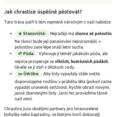
Jak chrastice úspěšně pěstovat?
Tato tráva patří k těm nejméně náročným v naší nabídce:
☀️ Stanoviště:
Nejraději má
slunce až polostín
.
Na slunci bude její panašování nejvýraznější, v
polostínu zase lépe snáší letní sucha.
🌱 Půda:
Vyhovuje jí téměř jakákoliv půda, ale
nejvíce prosperuje ve
vlhčích, humózních půdách
.
Skvěle se jí daří v blízkosti vody.
✂️ Údržba:
Aby listy vypadaly stále svěže,
doporučujeme rostlinu v průběhu léta (pokud začne
vypadat unaveně) seříznout. Rychle obrazí novými,
jasně zbarvenými listy. Jarní řez provádíme těsně
nad zemí.
Chrastice jsou skvělými partnery pro tmavozelené
bohyšky nebo kapradiny, se kterými tvoří dokonalý