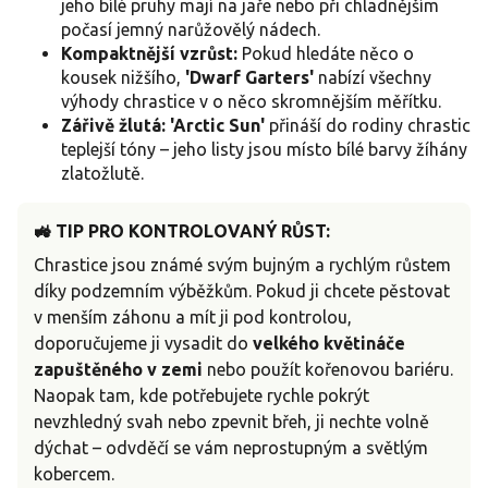
jeho bílé pruhy mají na jaře nebo při chladnějším
počasí jemný narůžovělý nádech.
Kompaktnější vzrůst:
Pokud hledáte něco o
kousek nižšího,
'Dwarf Garters'
nabízí všechny
výhody chrastice v o něco skromnějším měřítku.
Zářivě žlutá:
'Arctic Sun'
přináší do rodiny chrastic
teplejší tóny – jeho listy jsou místo bílé barvy žíhány
zlatožlutě.
🚜 TIP PRO KONTROLOVANÝ RŮST:
Chrastice jsou známé svým bujným a rychlým růstem
díky podzemním výběžkům. Pokud ji chcete pěstovat
v menším záhonu a mít ji pod kontrolou,
doporučujeme ji vysadit do
velkého květináče
zapuštěného v zemi
nebo použít kořenovou bariéru.
Naopak tam, kde potřebujete rychle pokrýt
nevzhledný svah nebo zpevnit břeh, ji nechte volně
dýchat – odvděčí se vám neprostupným a světlým
kobercem.