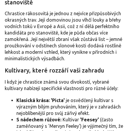
stanoviště
á
d
a
Chrastice rákosovitá je jednou z nejvíce přizpůsobivých
c
okrasných trav. Její domovinou jsou vlhčí louky a břehy
í
vodních toků v Evropě a Asii, což z ní dělá perfektního
p
kandidáta pro stanoviště, kde je půda občas více
r
zamokřená. Její největší zbraní však zůstává list – jemné
v
proužkování v odstínech slonové kosti dodává rostlině
k
y
lehkost a moderní vzhled, který vynikne v přírodních i
v
minimalistických výsadbách.
ý
p
Kultivary, které rozzáří vaši zahradu
i
s
I když je chrastice známá svou divokostí, vybrané
u
kultivary nabízejí specifické vlastnosti pro různé účely:
Klasická krása:
'Picta'
je osvědčený kultivar s
výrazným bílým pruhováním, který je v zahradách
nejoblíbenější pro svůj zářivý efekt.
S nádechem růžové:
Kultivar
'Feesey'
(často
zaměňovaný s 'Mervyn Feeley') je výjimečný tím, že