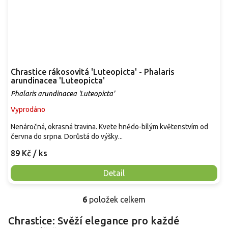
Chrastice rákosovitá 'Luteopicta' - Phalaris
arundinacea 'Luteopicta'
Phalaris arundinacea 'Luteopicta'
Vyprodáno
Nenáročná, okrasná travina. Kvete hnědo-bílým květenstvím od
června do srpna. Dorůstá do výšky...
89 Kč
/ ks
Detail
6
položek celkem
O
v
Chrastice: Svěží elegance pro každé
l