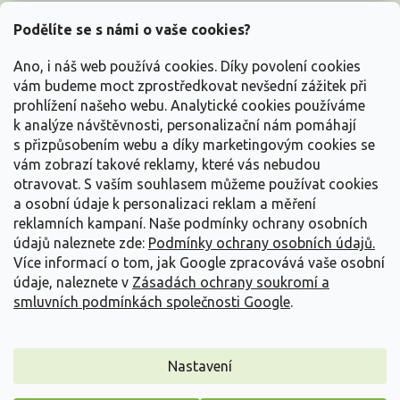
Z
á
Podělíte se s námi o vaše cookies?
p
a
Ano, i náš web používá cookies. Díky povolení cookies
t
vám budeme moct zprostředkovat nevšední zážitek při
í
prohlížení našeho webu. Analytické cookies používáme
Vše o nákupu
k analýze návštěvnosti, personalizační nám pomáhají
s přizpůsobením webu a díky marketingovým cookies se
vám zobrazí takové reklamy, které vás nebudou
Informace pro Vás
otravovat.
S vaším souhlasem můžeme používat cookies
a osobní údaje k personalizaci reklam a měření
Kontakujte nás
reklamních kampaní. Naše podmínky ochrany osobních
údajů naleznete zde:
Podmínky ochrany osobních údajů.
Více informací o tom, jak Google zpracovává vaše osobní
údaje, naleznete v
Zásadách ochrany soukromí a
smluvních podmínkách společnosti Google
.
Nastavení