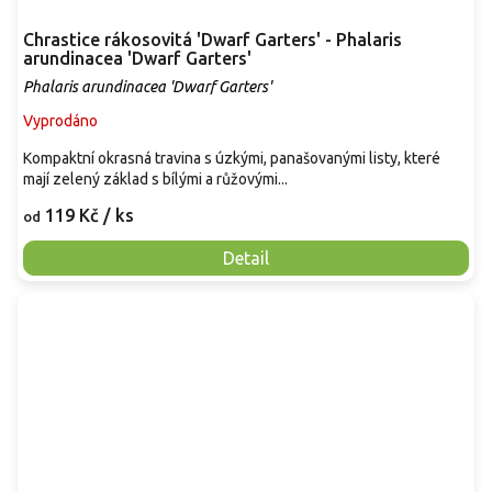
Chrastice rákosovitá 'Dwarf Garters' - Phalaris
arundinacea 'Dwarf Garters'
Phalaris arundinacea 'Dwarf Garters'
Vyprodáno
Kompaktní okrasná travina s úzkými, panašovanými listy, které
mají zelený základ s bílými a růžovými...
119 Kč
/ ks
od
Detail