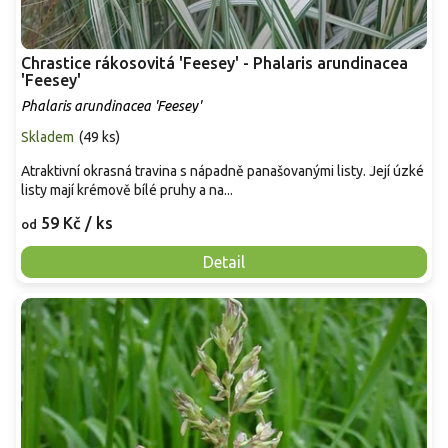
Chrastice rákosovitá 'Feesey' - Phalaris arundinacea
'Feesey'
Phalaris arundinacea 'Feesey'
Skladem
(
49 ks
)
Atraktivní okrasná travina s nápadně panašovanými listy. Její úzké
listy mají krémově bílé pruhy a na...
59 Kč
/ ks
od
Detail