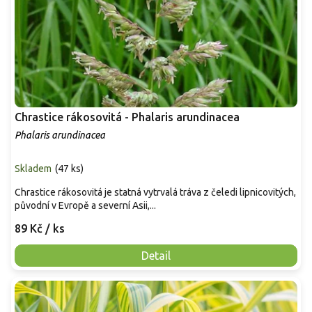
Chrastice rákosovitá - Phalaris arundinacea
Phalaris arundinacea
Skladem
(
47 ks
)
Chrastice rákosovitá je statná vytrvalá tráva z čeledi lipnicovitých,
původní v Evropě a severní Asii,...
89 Kč
/ ks
Detail