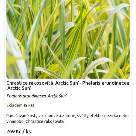
Chrastice rákosovitá 'Arctic Sun'- Phalaris arundinacea
'Arctic Sun'
Phalaris arundinacea 'Arctic Sun'
Skladem
(
9 ks
)
Panašované listy v krémové a zelené, světlý efekt i u jezírka nebo
v nádobě. Chrastice rákosovitá...
269 Kč
/ ks