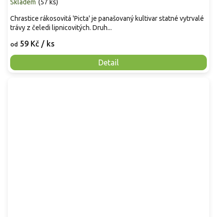
Skladem
(
57 ks
)
Chrastice rákosovitá 'Picta' je panašovaný kultivar statné vytrvalé
trávy z čeledi lipnicovitých. Druh...
59 Kč
/ ks
od
Detail