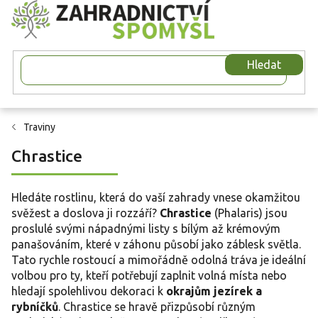
Přejít
na
obsah
Hledat
Traviny
Chrastice
Hledáte rostlinu, která do vaší zahrady vnese okamžitou
svěžest a doslova ji rozzáří?
Chrastice
(Phalaris) jsou
proslulé svými nápadnými listy s bílým až krémovým
panašováním, které v záhonu působí jako záblesk světla.
Tato rychle rostoucí a mimořádně odolná tráva je ideální
volbou pro ty, kteří potřebují zaplnit volná místa nebo
hledají spolehlivou dekoraci k
okrajům jezírek a
rybníčků
. Chrastice se hravě přizpůsobí různým