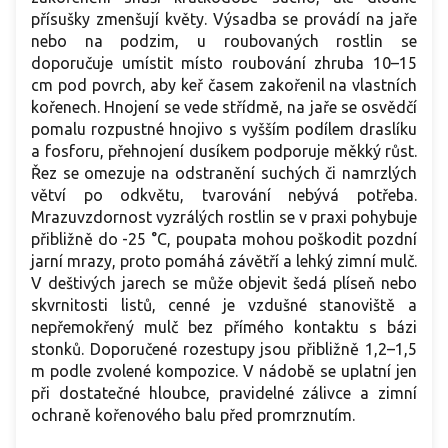
přísušky zmenšují květy. Výsadba se provádí na jaře
nebo na podzim, u roubovaných rostlin se
doporučuje umístit místo roubování zhruba 10–15
cm pod povrch, aby keř časem zakořenil na vlastních
kořenech. Hnojení se vede střídmě, na jaře se osvědčí
pomalu rozpustné hnojivo s vyšším podílem draslíku
a fosforu, přehnojení dusíkem podporuje měkký růst.
Řez se omezuje na odstranění suchých či namrzlých
větví po odkvětu, tvarování nebývá potřeba.
Mrazuvzdornost vyzrálých rostlin se v praxi pohybuje
přibližně do -25 °C, poupata mohou poškodit pozdní
jarní mrazy, proto pomáhá závětří a lehký zimní mulč.
V deštivých jarech se může objevit šedá plíseň nebo
skvrnitosti listů, cenné je vzdušné stanoviště a
nepřemokřený mulč bez přímého kontaktu s bázi
stonků. Doporučené rozestupy jsou přibližně 1,2–1,5
m podle zvolené kompozice. V nádobě se uplatní jen
při dostatečné hloubce, pravidelné zálivce a zimní
ochraně kořenového balu před promrznutím.