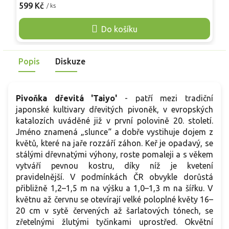
schopností vytvářet bohaté keře. Rostlina prosperuje na
Č
599 Kč
6
/ ks
chráněných stanovištích v kvalitní, propustné půdě. V
k
dospělosti vytváří bohatě větvený keř o výšce 1,5 až 1,8
ž
Do košíku
metru a podobné šířce. Vynikne jako solitera u teras nebo v
o
reprezentativních zahradních kompozicích. Nenáročná péče
m
zaručuje radost z pěstování po mnoho let.
b
Popis
Diskuze
l
Pivoňka dřevitá 'Taiyo'
- patří mezi tradiční
japonské kultivary dřevitých pivoněk, v evropských
katalozích uváděné již v první polovině 20. století.
Jméno znamená „slunce“ a dobře vystihuje dojem z
květů, které na jaře rozzáří záhon. Keř je opadavý, se
stálými dřevnatými výhony, roste pomaleji a s věkem
vytváří pevnou kostru, díky níž je kvetení
pravidelnější. V podmínkách ČR obvykle dorůstá
přibližně 1,2–1,5 m na výšku a 1,0–1,3 m na šířku. V
květnu až červnu se otevírají velké poloplné květy 16–
20 cm v sytě červených až šarlatových tónech, se
zřetelnými žlutými tyčinkami uprostřed. Okvětní