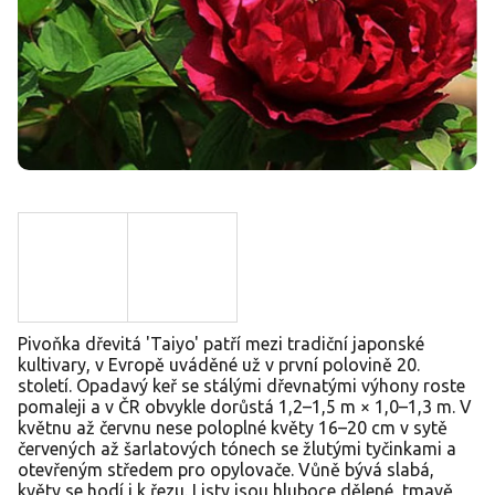
Pivoňka dřevitá 'Taiyo' patří mezi tradiční japonské
kultivary, v Evropě uváděné už v první polovině 20.
století. Opadavý keř se stálými dřevnatými výhony roste
pomaleji a v ČR obvykle dorůstá 1,2–1,5 m × 1,0–1,3 m. V
květnu až červnu nese poloplné květy 16–20 cm v sytě
červených až šarlatových tónech se žlutými tyčinkami a
otevřeným středem pro opylovače. Vůně bývá slabá,
květy se hodí i k řezu. Listy jsou hluboce dělené, tmavě