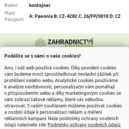
Balení
:
kontejner
Plant
A: Paeonia B: CZ-4282 C: 26/FP/0018 D: CZ
Passport
:
Z
á
p
a
Podělíte se s námi o vaše cookies?
t
Vše o nákupu
í
Ano, i náš web používá cookies. Díky povolení cookies
vám budeme moct zprostředkovat nevšední zážitek při
prohlížení našeho webu. Analytické cookies používáme
Informace pro Vás
k analýze návštěvnosti, personalizační nám pomáhají
s přizpůsobením webu a díky marketingovým cookies se
Kontakujte nás
vám zobrazí takové reklamy, které vás nebudou
otravovat.
S vaším souhlasem můžeme používat cookies
a osobní údaje k personalizaci reklam a měření
reklamních kampaní. Naše podmínky ochrany osobních
údajů naleznete zde:
Podmínky ochrany osobních údajů.