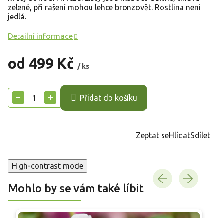
zelené, při rašení mohou lehce bronzovět. Rostlina není
jedlá.
Detailní informace
od
499 Kč
/ ks
Měrná
cena:
−
+
Přidat do košíku
Zeptat se
Hlídat
Sdílet
High-contrast mode
Mohlo by se vám také líbit