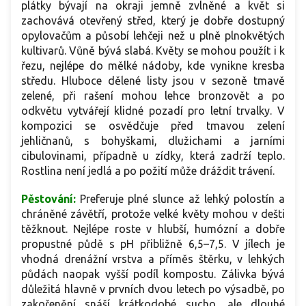
plátky bývají na okraji jemně zvlněné a květ si
zachovává otevřený střed, který je dobře dostupný
opylovačům a působí lehčeji než u plně plnokvětých
kultivarů. Vůně bývá slabá. Květy se mohou použít i k
řezu, nejlépe do mělké nádoby, kde vynikne kresba
středu. Hluboce dělené listy jsou v sezoně tmavě
zelené, při rašení mohou lehce bronzovět a po
odkvětu vytvářejí klidné pozadí pro letní trvalky. V
kompozici se osvědčuje před tmavou zelení
jehličnanů, s bohyškami, dlužichami a jarními
cibulovinami, případně u zídky, která zadrží teplo.
Rostlina není jedlá a po požití může dráždit trávení.
Pěstování:
Preferuje plné slunce až lehký polostín a
chráněné závětří, protože velké květy mohou v dešti
těžknout. Nejlépe roste v hlubší, humózní a dobře
propustné půdě s pH přibližně 6,5–7,5. V jílech je
vhodná drenážní vrstva a příměs štěrku, v lehkých
půdách naopak vyšší podíl kompostu. Zálivka bývá
důležitá hlavně v prvních dvou letech po výsadbě, po
zakořenění snáší krátkodobé sucho, ale dlouhé