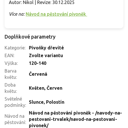
Autor: Nikol | Revize: 30.12.2025
Více na:
Návod na pěstování pivoněk
Doplňkové parametry
Kategorie
:
Pivoňky dřevité
EAN
:
Zvolte variantu
Výška
:
120-140
Barva
Červená
květu
:
Doba
Květen
,
Červen
květu
:
Světelné
Slunce
,
Polostín
podmínky
:
Návod na pěstování pivoněk - /navody-na-
Návod na
pestovani-trvalek/navod-na-pestovani-
pěstování
:
pivonek/