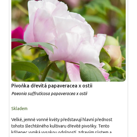
Pivoňka dřevitá papaveracea x ostii
P
Paeonia suffruticosa papaveracea x ostii
P
Skladem
S
Velké, jemně vonné květy představují hlavní přednost
J
tohoto šlechtěného kultivaru dřevité pivoňky. Tento
v
kříženec vyniká vysokou odolností, zdravým růstem a
k