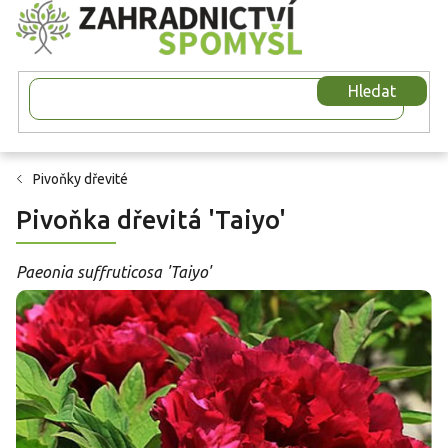
Přejít
na
obsah
Hledat
Pivoňky dřevité
Pivoňka dřevitá 'Taiyo'
Paeonia suffruticosa 'Taiyo'