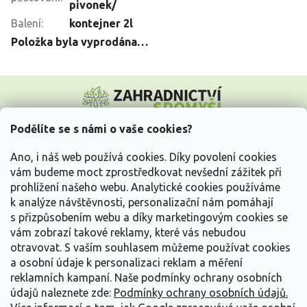
pivonek/
Balení
:
kontejner 2l
Položka byla vyprodána…
Z
á
p
a
Podělíte se s námi o vaše cookies?
t
Vše o nákupu
í
Ano, i náš web používá cookies. Díky povolení cookies
vám budeme moct zprostředkovat nevšední zážitek při
prohlížení našeho webu. Analytické cookies používáme
Informace pro Vás
k analýze návštěvnosti, personalizační nám pomáhají
s přizpůsobením webu a díky marketingovým cookies se
Kontakujte nás
vám zobrazí takové reklamy, které vás nebudou
otravovat.
S vaším souhlasem můžeme používat cookies
a osobní údaje k personalizaci reklam a měření
reklamních kampaní. Naše podmínky ochrany osobních
údajů naleznete zde:
Podmínky ochrany osobních údajů.