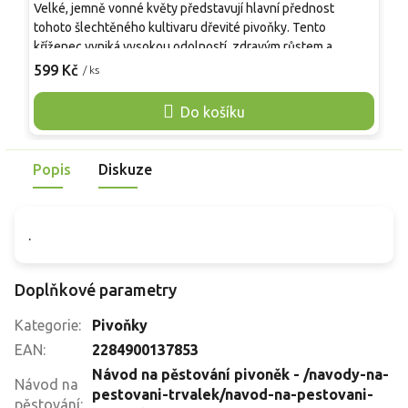
Velké, jemně vonné květy představují hlavní přednost
J
tohoto šlechtěného kultivaru dřevité pivoňky. Tento
v
kříženec vyniká vysokou odolností, zdravým růstem a
k
schopností vytvářet bohaté keře. Rostlina prosperuje na
Č
599 Kč
6
/ ks
chráněných stanovištích v kvalitní, propustné půdě. V
k
dospělosti vytváří bohatě větvený keř o výšce 1,5 až 1,8
ž
Do košíku
metru a podobné šířce. Vynikne jako solitera u teras nebo v
o
reprezentativních zahradních kompozicích. Nenáročná péče
m
zaručuje radost z pěstování po mnoho let.
b
Popis
Diskuze
l
.
Doplňkové parametry
Kategorie
:
Pivoňky
EAN
:
2284900137853
Návod na pěstování pivoněk - /navody-na-
Návod na
pestovani-trvalek/navod-na-pestovani-
pěstování
: