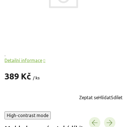
.
Detailní informace
389 Kč
/ ks
Měrná
cena:
Zeptat se
Hlídat
Sdílet
High-contrast mode