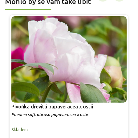
Mohlo by se vám také líbit
Pivoňka dřevitá papaveracea x ostii
P
Paeonia suffruticosa papaveracea x ostii
P
Skladem
S