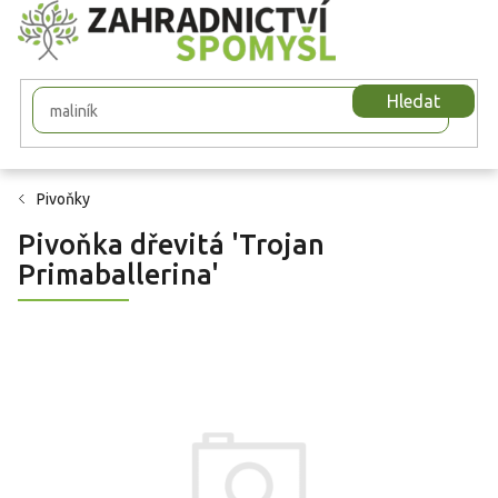
Přejít
na
obsah
Hledat
Pivoňky
Pivoňka dřevitá 'Trojan
Primaballerina'